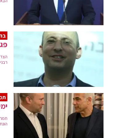
הבא
בח
פגי
הצדד
רבני
תמ
ימי
תמה 
הונח