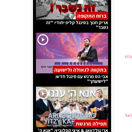
ברוח התקופה
אריק חנוך בסינגל קליפ יחודי: "זה
נשבר"
ברת
בתקווה לגאולה ולישועה
אבי הס מרגש עם סינגל חדש:
"לישועתך"
ראל
תפילה מרגשת
ארי גולדוואג & איצי קפלוביץ: "אנא ה'