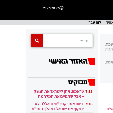
האזור האישי
וויר
לוח עברי
מטעמה.
 בנט בראש מפלגת הבית
וטה.
טראמפ: אתן לישראל את הנשק
7:35
– אבל שתסיים את המלחמה
בעזה
דיווח אמריקני: "חיזבאללה לא
7:18
יתקוף את ישראל במהלך המו"מ
שלה