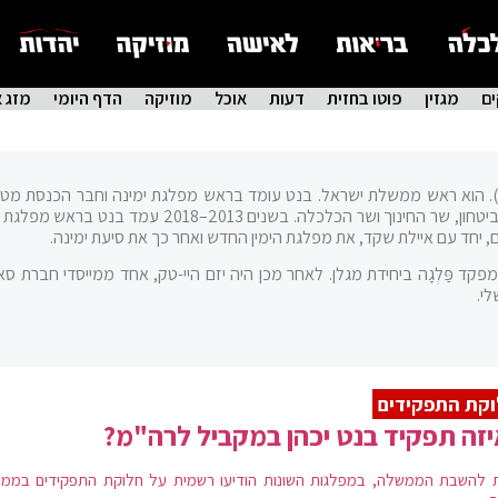
ם
מגזין
פוטו בחזית
דעות
אוכל
מוזיקה
הדף היומי
מזג א
2 במרץ 1972, י' בניסן ה'תשל"ב). הוא ראש ממשלת ישראל. בנט עומד בראש מפלגת ימינה וחבר הכנסת 
מכהן גם כשר ההתיישבות. בעבר כיהן בין השאר כשר הביטחון, שר החינוך ושר הכלכלה. בשנים 2013–2018 עמד
 יחד עם איילת שקד, את מפלגת הימין החדש ואחר כך את סיעת ימינה.
קד פַּלְגָה ביחידת מגלן. לאחר מכן היה יזם היי-טק, אחד ממייסדי חברת סאי
י.
קת התפקידים
זה תפקיד בנט יכהן במקביל לרה"מ?
 להשבת הממשלה, במפלגות השונות הודיעו רשמית על חלוקת התפקידים בממ