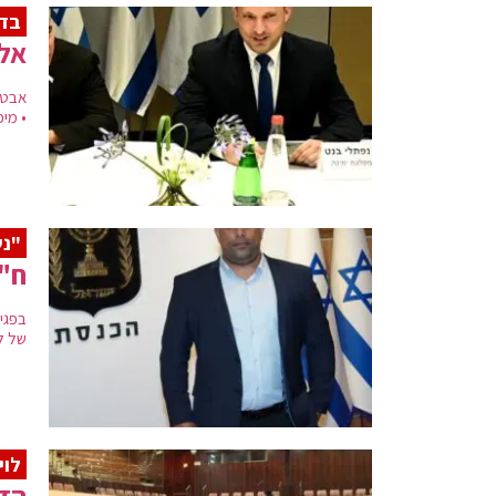
בד
אלק
אבטח
• מי
"נש
ח"כ
בפגי
של ל
לוי
הדי