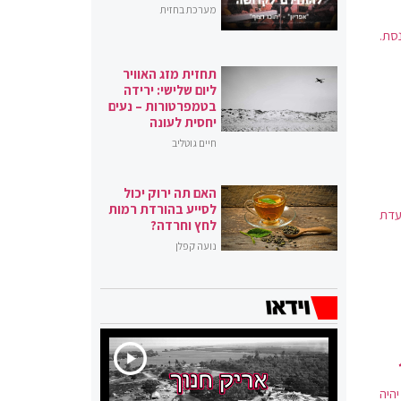
מערכת בחזית
סת.
תחזית מזג האוויר
ליום שלישי: ירידה
בטמפרטורות – נעים
יחסית לעונה
חיים גוטליב
האם תה ירוק יכול
לסייע בהורדת רמות
עדת
לחץ וחרדה?
נועה קפלן
 כהונתו, יהיה