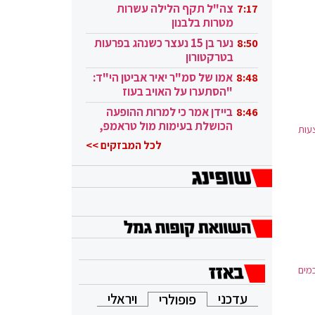
בקטאר"
צה"ל תקף הלילה עשרות
7:17
מטרות בלבנון
נער בן 15 נעצר כשנהג בפרעות
8:50
בטרקטורון
אמו של סמ"ר יאיר אביטן הי"ד:
8:48
"הסתערו על האויב בעוז
ובגבורה"
ביידן אמר כי למרות ההופעה
8:46
הכושלת בעימות מול טראמפ,
עות
הוא ממשיך
לכל המבזקים >>
מים
עדכני
ויראלי
פופולרי