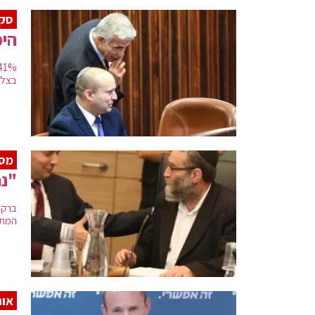
סקר
הימ
בצלאל סמוטריץ', 
מסר
"נת
ברקע
המתג
או