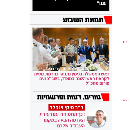
עננו"
אנו
צילום:
קובי גדעון / לע"מ
ראש הממשלה בנימין נתניהו בהרמת כוסית
לקראת ראש השנה במוסד, בשב"כ ועם
פורום מטכ"ל
היא
ד"ר מיקי וינקלר
: כך תתמודדו עם רעידת
האדמה הבאה במקום
העבודה שלכם