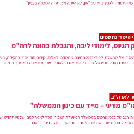
מלהתמודד לכנסת. ימינה: "אין, לא הייתה ולא תהיה הסכמה בעניין"
י היסוד נחשפים
 הגיוס, לימודי ליבה, והגבלת כהונה לרה"מ
 היסוד של ממשלת לפיד-בנט: חתירה מתמדת לשלום, קידום חוק יסוד החקיקה, הע
ב ובחינת מודל חדש של שירות לאומי אזרחי לאוכלוסיות מסוימות • המסמך המלא
ר לארה"ב
"מ מדיני – מייד עם כינון הממשלה"
רי הגב של בנט: גורמים בממשלה המיועדת העבירו מסר לאמריקנים, שלפיו תחדש יש
מו"מ לתוכנית שתי המדינות. מסר דומה העביר גנץ בביקורו בארה"ב