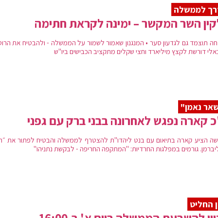
רך לממשלה
ין השר המקשר – ימינה לקראת חתימה
ה תוצמד גם לגדעון סער • המנגנון שאמור לשמור על הממשלה - ולהבטיח את הרוט
כאלי דורשת לקצץ מיליארד וחצי שקלים מתקציב הכבישים ביו"ש
אר נאמן"
 קארה נפגש לאחרונה בבני ברק עם גפני
שה הציע קארה בתיאום עם בנט ליהדו"ת להצטרף לממשלה והבטיח לפתור את ״הו
יברמן. גורמים במפלגות החרדיות: "המתקפה החריפה - לבקשת נתניהו"
ן החליט
ון להשבעת הממשלה ביום א' ב-16:00