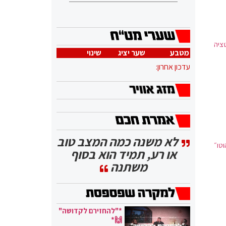
ציה
מטבע
שער יציג
שינוי
עדכון אחרון:
לא משנה כמה המצב טוב
טו״
או רע, תמיד הוא בסוף
משתנה
*"להחזירם לקדושה"
🙌*