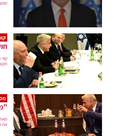
מנוע 
קוו
חוק
קווי
תקצי
מס
"מו
מאחו
את ה