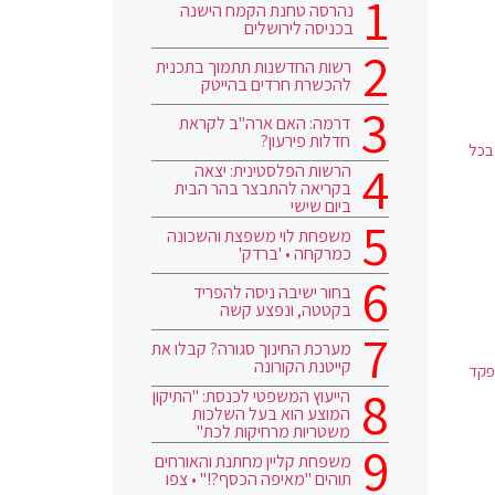
נהרסה טחנת הקמח הישנה
בכניסה לירושלים
רשות החדשנות תתמוך בתכנית
להכשרת חרדים בהייטק
דרמה: האם ארה"ב לקראת
חדלות פירעון?
 בכל
הרשות הפלסטינית: יצאה
בקריאה להתבצר בהר הבית
ביום שישי
משפחת לוי משפצת והשכונה
כמרקחה • 'ברדק'
בחור ישיבה ניסה להפריד
בקטטה, ונפצע קשה
מערכת החינוך סגורה? קבלו את
קייטנת הקורונה
פקד
הייעוץ המשפטי לכנסת: "התיקון
המוצע הוא בעל השלכות
משטריות מרחיקות לכת"
משפחת קליין מחתנת והאורחים
תוהים "מאיפה הכסף?!" • צפו