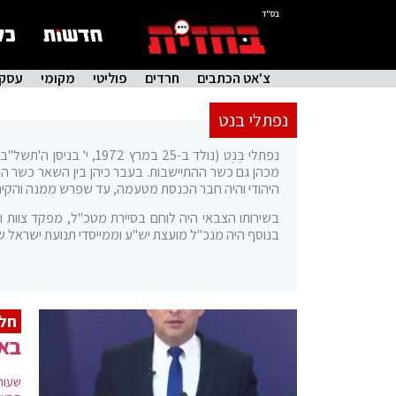
בס"ד
צ'אט הכתבים
חרדים
פוליטי
מקומי
עסקי
נפתלי בנט
נפתלי בֶּנֶט (נולד ב-5
היהודי והיה חבר הכנסת מטעמה, עד שפרש ממנה והקים,
בשירותו הצבאי היה לוחם בסיירת מטכ"ל, מפקד צוות ומפ
בנוסף היה מנכ"ל מועצת יש"ע וממייסדי תנועת ישראל של
חלו
באי
שעות