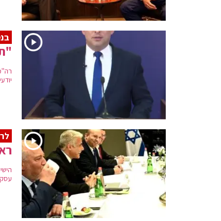
בנט
"ת
רה"מ
יודע
לרא
ראש
הישי
עסקה