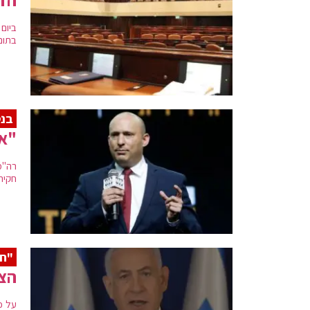
ביום
בתום
בנט
"או
רה"מ
חקירה 
"חו
הצע