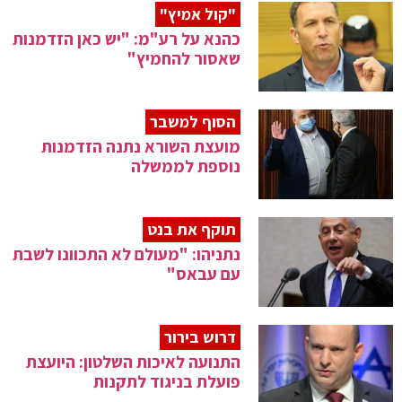
"קול אמיץ"
כהנא על רע"מ: "יש כאן הזדמנות
שאסור להחמיץ"
הסוף למשבר
מועצת השורא נתנה הזדמנות
נוספת לממשלה
תוקף את בנט
נתניהו: "מעולם לא התכוונו לשבת
עם עבאס"
דרוש בירור
התנועה לאיכות השלטון: היועצת
פועלת בניגוד לתקנות