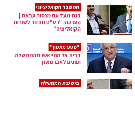
המשבר הקואליציוני
בנט נועד עם מנסור עבאס |
הערכה: "רע"ם תחזור לשורות
הקואליציה"
"פסע מאסון"
בבית אל התייאשו מהממשלה
ופונים לאבו מאזן
בישיבת הממשלה
בנט עוקץ את נתניהו – החמאס
מתגעגע למזוודות
"לב ענק"
חכ"ל אילן גילאון הלך לעולמו
בגיל 65