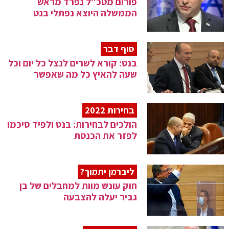
פורום מטכ"ל נפרד מראש
הממשלה היוצא נפתלי בנט
סוף דבר
בנט: קורא לשרים לנצל כל יום וכל
שעה להאיץ כל מה שאפשר
בחירות 2022
הולכים לבחירות: בנט ולפיד סיכמו
לפזר את הכנסת
ליברמן יתמוך?
חוק עונש מוות למחבלים של בן
גביר יעלה להצבעה