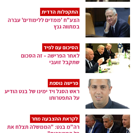
התקפלות הדדית
הצע"ח 'ממדים ללימודים' עברה
במתווה גנץ
הסיכום עם לפיד
לאחר הפרישה – זה הסכום
שתקבל זועבי
פרישה נוספת
ראש הסגל ויד ימינו של בנט הודיע
על התפטרותו
לקראת ההצבעה מחר
רה"מ בנט: "הממשלה תצלח את