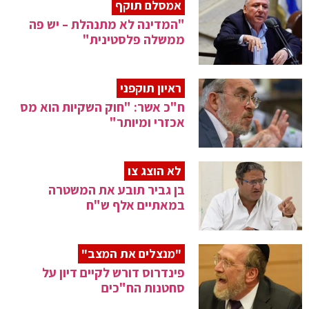
אמסלם תוקף
"המדינה לא מתנהלת – יש פה
ממשלה פלסטינית"
ראיון תוקפני
ח"כ אשר: "חוק השקיות הוא מס
אכזרי ומיותר"
לא הוצג צו
בן גביר תובע את המשטרה
במאתיים אלף ש"ח
"מנצלים את המצב"
פינדרוס דורש לקיים דיון על
סחטנות הח"כים