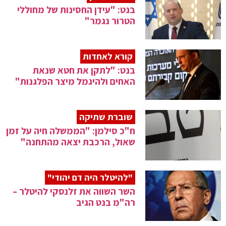
בנט: "עידן החסינות של מחוללי
הטרור נגמר"
קורא לאחדות
בנט: "לתקן את חטא שנאת
האחים ולהיגמל מיצר הפלגנות"
שוברת שתיקה
ח"כ סילמן: "הממשלה חיה על זמן
שאול, הרכבת יצאה מהתחנה"
"להיטלר היה דם יהודי"
השר השווה את זלנסקי להיטלר –
רה"מ בנט הגיב