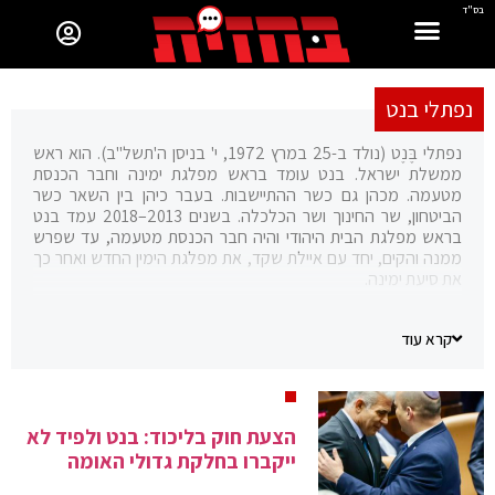
בס"ד
נפתלי בנט
נפתלי בֶּנֶט (נולד ב-25 במרץ 1972, י' בניסן ה'תשל"ב). הוא ראש
ממשלת ישראל. בנט עומד בראש מפלגת ימינה וחבר הכנסת
מטעמה. מכהן גם כשר ההתיישבות. בעבר כיהן בין השאר כשר
הביטחון, שר החינוך ושר הכלכלה. בשנים 2013–2018 עמד בנט
בראש מפלגת הבית היהודי והיה חבר הכנסת מטעמה, עד שפרש
ממנה והקים, יחד עם איילת שקד, את מפלגת הימין החדש ואחר כך
את סיעת ימינה.
בשירותו הצבאי היה לוחם בסיירת מטכ"ל, מפקד צוות ומפקד פַּלְגָה
ביחידת מגלן. לאחר מכן היה יזם היי-טק, אחד ממייסדי חברת סאיוטה.
קרא עוד
בנוסף היה מנכ"ל מועצת יש"ע וממייסדי תנועת ישראל שלי.
הצעת חוק בליכוד: בנט ולפיד לא
ייקברו בחלקת גדולי האומה