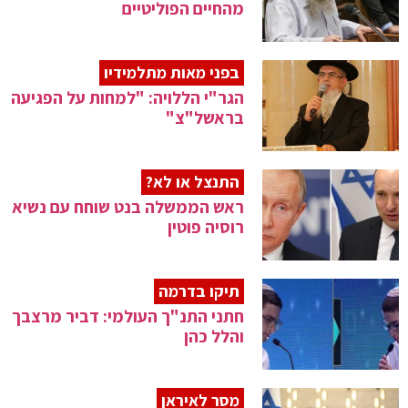
מהחיים הפוליטיים
בפני מאות מתלמידיו
הגר"י הללויה: "למחות על הפגיעה
בראשל"צ"
התנצל או לא?
ראש הממשלה בנט שוחח עם נשיא
רוסיה פוטין
תיקו בדרמה
חתני התנ"ך העולמי: דביר מרצבך
והלל כהן
מסר לאיראן