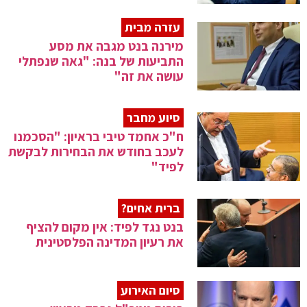
עזרה מבית
מירנה בנט מגבה את מסע
התביעות של בנה: "גאה שנפתלי
עושה את זה"
סיוע מחבר
ח"כ אחמד טיבי בראיון: "הסכמנו
לעכב בחודש את הבחירות לבקשת
לפיד"
ברית אחים?
בנט נגד לפיד: אין מקום להציף
את רעיון המדינה הפלסטינית
סיום האירוע