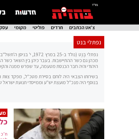
בס"ד
צ'אט הכתבים
חרדים
פוליטי
מקומי
עסקי
נפתלי בנט
נפתלי בֶּנֶט (נולד ב-5
היהודי והיה חבר הכנסת מטעמה, עד שפרש ממנה והקים,
בשירותו הצבאי היה לוחם בסיירת מטכ"ל, מפקד צוות ומפ
בנוסף היה מנכ"ל מועצת יש"ע וממייסדי תנועת ישראל של
מעו
כל 
ח״כ 