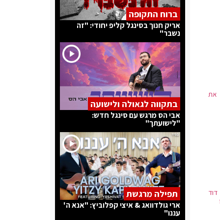
ברוח התקופה
אריק חנוך בסינגל קליפ יחודי: "זה
נשבר"
 את
בתקווה לגאולה ולישועה
אבי הס מרגש עם סינגל חדש:
"לישועתך"
דוד
תפילה מרגשת
ארי גולדוואג & איצי קפלוביץ: "אנא ה'
עננו"