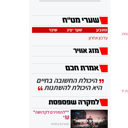
מטבע
שער יציג
שינוי
מת.
עדכון אחרון:
היכולת החשובה בחיים
היא היכולת להשתנות
ת יד
*"להחזירם לקדושה"
🙌*
מערכת בחזית