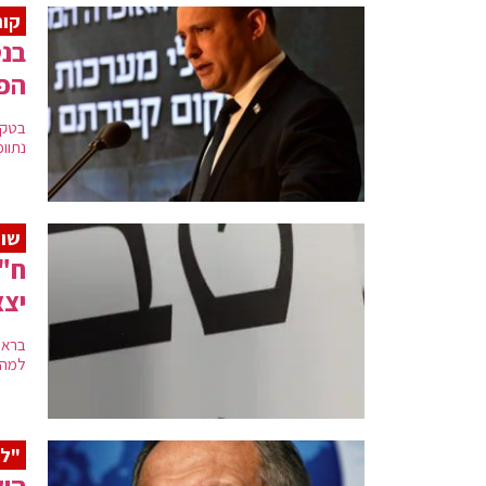
קור
בנט
הפ
בטקס
נתווכ
שו
ח"כ
יצ
למהל
"לה
השר