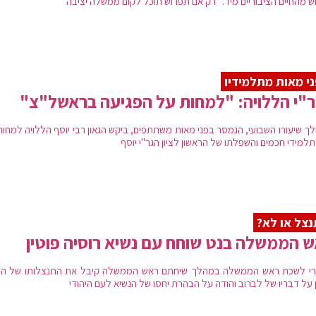
ש מהחיים הציבוריים מיד. "רק אם תפרוש תוכל לקום ממשלה יציבה"
י מאות מתלמידיו
"י הללויה: "למחות על הפגיעה בראשל"צ"
ך שיעורו השבועי, הנמסר בפני מאות משתתפים, ביקש הגאון רבי יוסף הללויה למחות
 תלמידי חכמים והשפלתו של הראשון לציון הגר"י יוסף
צל או לא?
 הממשלה בנט שוחח עם נשיא רוסיה פוטין
י לשכת ראש הממשלה במהלך שיחתם ראש הממשלה קיבל את התנצלותו של הנ
 על דבריו של לברוב והודה על הבהרת יחסו של הנשיא לעם היהודי