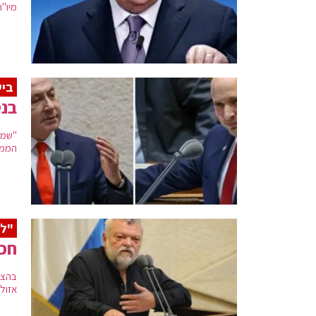
מיו"
בי
בנט
"שמע
הממש
"לב
חכ"
בהצב
אזולא