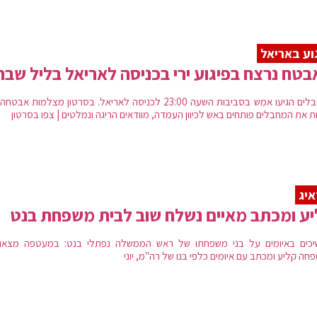
וע באריאל
טח נרצח בפיגוע ירי בכניסה לאריאל בליל שבת
המחבלים הגיעו אמש בסביבות השעה 23:00 לכניסה לאריאל. בסרטון מצלמות אבט
ת את המחבלים פותחים באש לכיוון העמדה, מוודאים הריגה ונמלטים | צפו בסרטון
יג
ע ומכתב מאיים נשלח שוב לבית משפחת בנט
כים באיומים על בני משפחתו של ראש הממשלה נפתלי בנט: במעטפה מצאו 
חה קליע ומכתב עם איומים כלפי בנו של רה"מ, יוני