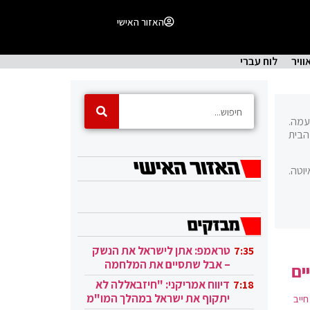
האזור האישי
וויר
לוח עברי
מטעמה.
 בנט בראש מפלגת הבית
וטה.
טראמפ: אתן לישראל את הנשק
7:35
– אבל שתסיים את המלחמה
ים
בעזה
דיווח אמריקני: "חיזבאללה לא
7:18
יתקוף את ישראל במהלך המו"מ
ייב