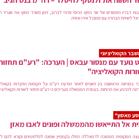
ות דבריו החמורים של שר החוץ הרוסי סרגיי לברוב, זימן משרד החוץ את שגריר רו
אל לשיחת הבהרה עם סמנכל אירו-אסיה
בר הקואליציוני
 נועד עם מנסור עבאס | הערכה: "רע"ם תחזור
רות הקואליציה"
ר בפגישה הראשונה בין השניים לאחר הודעת רע"מ על הקפאת החברות בקואליצ
תה להרגיע את הרוחות. בצמרת הממשלה מעריכים כי רע"ם תחזור לשורות הקואליצי
ע מאסון"
ת אל התייאשו מהממשלה ופונים לאבו מאזן
צה המקומית הסמוכה לרמאללה החלו בקמפיין שפונה לפלסטינים וקורא להם ל