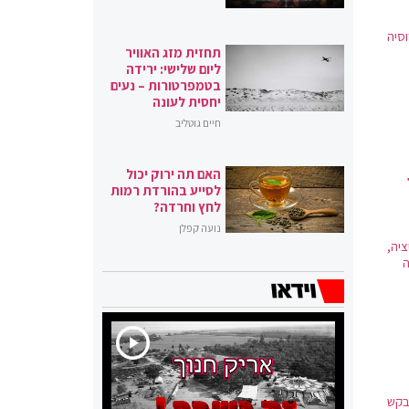
סיה
תחזית מזג האוויר
ליום שלישי: ירידה
בטמפרטורות – נעים
יחסית לעונה
חיים גוטליב
האם תה ירוק יכול
לסייע בהורדת רמות
לחץ וחרדה?
נועה קפלן
יה,
ה
בקש