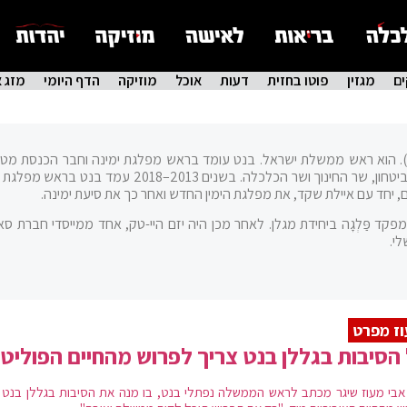
ם
מגזין
פוטו בחזית
דעות
אוכל
מוזיקה
הדף היומי
מזג א
2 במרץ 1972, י' בניסן ה'תשל"ב). הוא ראש ממשלת ישראל. בנט עומד בראש מפלגת ימינה וחבר הכנסת 
מכהן גם כשר ההתיישבות. בעבר כיהן בין השאר כשר הביטחון, שר החינוך ושר הכלכלה. בשנים 2013–2018 עמד
 יחד עם איילת שקד, את מפלגת הימין החדש ואחר כך את סיעת ימינה.
קד פַּלְגָה ביחידת מגלן. לאחר מכן היה יזם היי-טק, אחד ממייסדי חברת סאי
י.
ז מפרט
הסיבות בגללן בנט צריך לפרוש מהחיים הפוליטי
אבי מעוז שיגר מכתב לראש הממשלה נפתלי בנט, בו מנה את הסיבות בגללן בנט ח