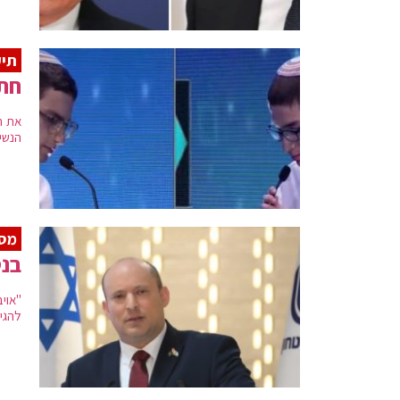
תיק
חתנ
את ה
הנשיא
מסר
בנט
"אויב
להגי