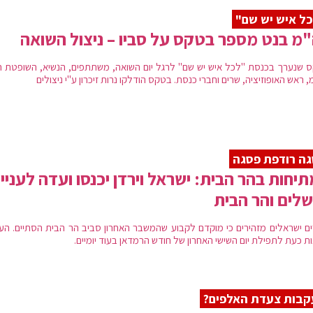
ל איש יש שם"
מ בנט מספר בטקס על סביו – ניצול השואה
 שנערך בכנסת "לכל איש יש שם" לרגל יום השואה, משתתפים, הנשיא, השופטת חי
 ראש האופוזיציה, שרים וחברי כנסת. בטקס הודלקו נרות זיכרון ע"י ניצולים
ה רודפת פסגה
יחות בהר הבית: ישראל וירדן יכנסו ועדה לעניינ
שלים והר הבית
ים ישראלים מזהירים כי מוקדם לקבוע שהמשבר האחרון סביב הר הבית הסתיים. העינ
ת כעת לתפילת יום השישי האחרון של חודש הרמדאן בעוד יומיים.
בות צעדת האלפים?