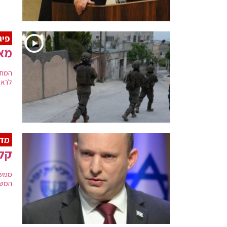
פיג
מאב
לראו
מדא
קלי
ממשי
המשפ