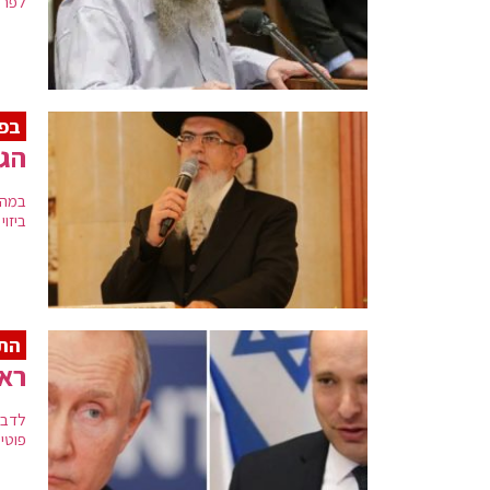
לפרו
בפנ
הגר
במהל
ביזוי
התנ
ראש
לדבר
פוטין