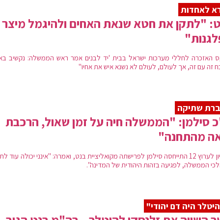
א לאחדות
: "לתקן את חטא שנאת האחים ולהיגמל מיצר
לגנות"
 האזכרה לחללי מערכות ישראל בבית 'יד לבנים אמר ראש הממשלה: נקשיב בא
ח זה עם זה, אך לעולם, לעולם לא נשנא איש את אחיו"
ברת שתיקה
 סילמן: "הממשלה חיה על זמן שאול, הרכבת
אה מהתחנה"
בראיון לערוץ 12 התייחסה סילמן לפרישתה מקואליציית בנט, ואמרה: "אינני יכולה עוד לת
כי הממשלה, לפגיעה בזהות היהודית של המדינה".
יטלר היה דם יהודי"
 השווה את זלנסקי להיטלר – רה"מ בנט הגיב