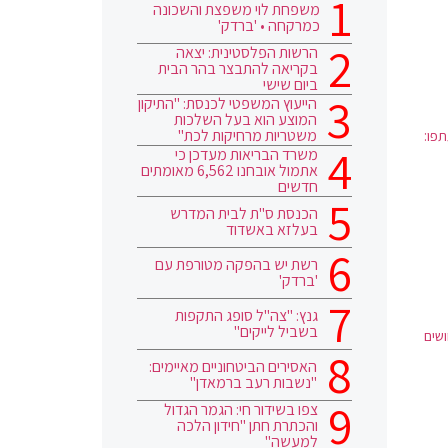
משפחת לוי משפצת והשכונה
כמרקחה • 'ברדק'
הרשות הפלסטינית: יצאה
בקריאה להתבצר בהר הבית
ביום שישי
הייעוץ המשפטי לכנסת: "התיקון
המוצע הוא בעל השלכות
משטריות מרחיקות לכת"
פו:
משרד הבריאות מעדכן כי
אתמול אובחנו 6,562 מאומתים
חדשים
הכנסת ס"ת לבית המדרש
בעלזא באשדוד
רשת יש בהפקה מטורפת עם
'ברדק'
גנץ: "צה"ל סופג התקפות
בשביל לייקים"
ושים
האסירים הביטחוניים מאיימים:
"נשבות רעב ברמאדן"
צפו בשידור חי: הגמר הגדול
והכתרת חתן "חידון הלכה
למעשה"