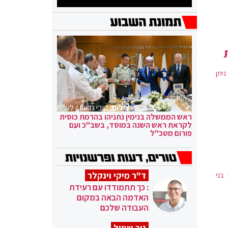
חה ניתן
צילום:
קובי גדעון / לע"מ
ראש הממשלה בנימין נתניהו בהרמת כוסית
לקראת ראש השנה במוסד, בשב"כ ועם
פורום מטכ"ל
ד"ר מיקי וינקלר
בני
: כך תתמודדו עם רעידת
האדמה הבאה במקום
העבודה שלכם
ניר שמול