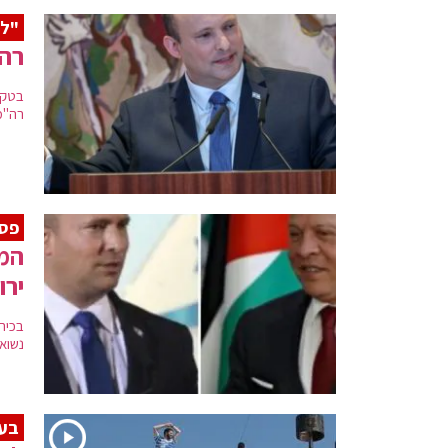
"לכ
רה"
בטקס
רה"מ,
פסג
המת
ירו
בכיר
נשואו
בעק