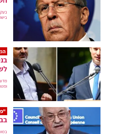
בעקב
בישר
המש
בנט
לשו
מדוב
ומטר
"פס
בבי
במוע