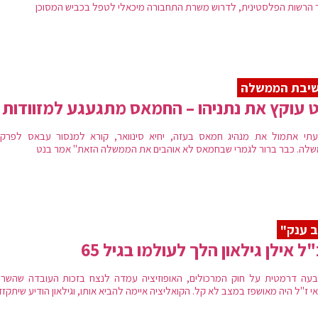
ר הרשות הפלסטינית, לדרוש משרת התחבורה מיכאלי לטפל בכביש המסוכן
שיבת הממשלה
 עוקץ את נתניהו – החמאס מתגעגע למזוודות
תי אתמול את מנהיג חמאס בעזה, יחיא סינוואר, קורא למנסור עבאס לפרק
לה. כבר ברור לגמרי שבחמאס לא אוהבים את הממשלה הזאת" אמר בנט
 ענק"
ל אילן גילאון הלך לעולמו בגיל 65
עה דרמטית על חוק המרכולים, האופוזיציה עמדה לנצח בזכות העובדה שהשר 
י ז"ל היה מאושפז במצב לא קל. הקואליציה איימה להביא אותו, וגילאון הודיע שיתקזז