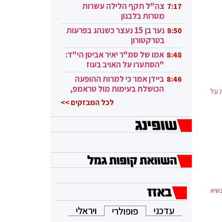
בקטאר"
צה"ל תקף הלילה עשרות
7:17
מטרות בלבנון
נער בן 15 נעצר כשנהג בפרעות
8:50
בטרקטורון
אמו של סמ"ר יאיר אביטן הי"ד:
8:48
"הסתערו על האויב בעוז
ובגבורה"
ביידן אמר כי למרות ההופעה
8:46
הכושלת בעימות מול טראמפ,
 על
הוא ממשיך
לכל המבזקים >>
שיא
עדכני
ויראלי
פופולרי