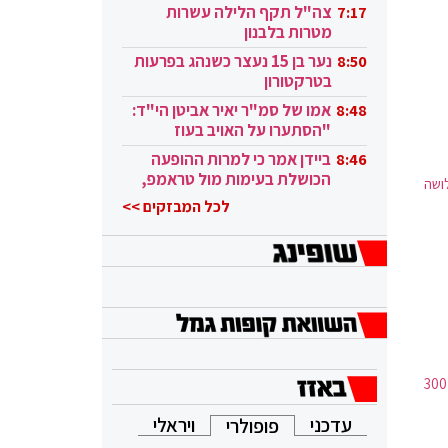
בקטאר"
צה"ל תקף הלילה עשרות
7:17
מטרות בלבנון
נער בן 15 נעצר כשנהג בפרעות
8:50
בטרקטורון
אמו של סמ"ר יאיר אביטן הי"ד:
8:48
"הסתערו על האויב בעוז
ובגבורה"
ביידן אמר כי למרות ההופעה
8:46
הכושלת בעימות מול טראמפ,
לושה
הוא ממשיך
לכל המבזקים >>
רוב התקציב יופנה לתגבור קווי תחבורה ציבורית שיתנו מענה לגידול באוכלוסיית העיר - 300
עדכני
ויראלי
פופולרי