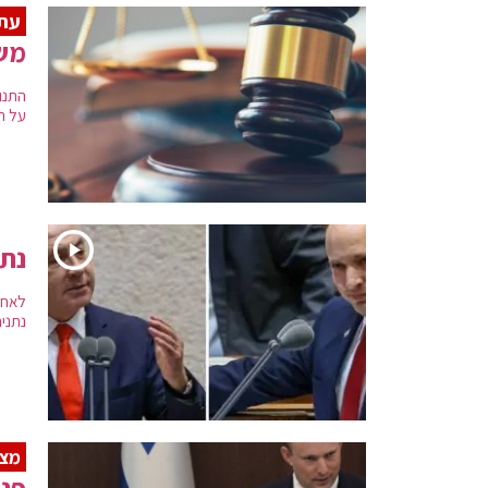
עתי
מש
התנו
על הל
נתנ
נתני
מצב
פני