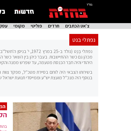
בס"ד
צ'אט הכתבים
חרדים
פוליטי
מקומי
עסקי
נפתלי בנט
נפתלי בֶּנֶט (נולד ב-5
היהודי והיה חבר הכנסת מטעמה, עד שפרש ממנה והקים,
בשירותו הצבאי היה לוחם בסיירת מטכ"ל, מפקד צוות ומפ
בנוסף היה מנכ"ל מועצת יש"ע וממייסדי תנועת ישראל של
המ
הקו
בהוד