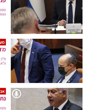
מספר
ההחל
מעו
מדו
ח"כ 
ה"אב
אנר
נתנ
נתני