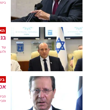
ביטחו
האי
בנט
עוד 
ולהב
בשי
אמו
וסבי