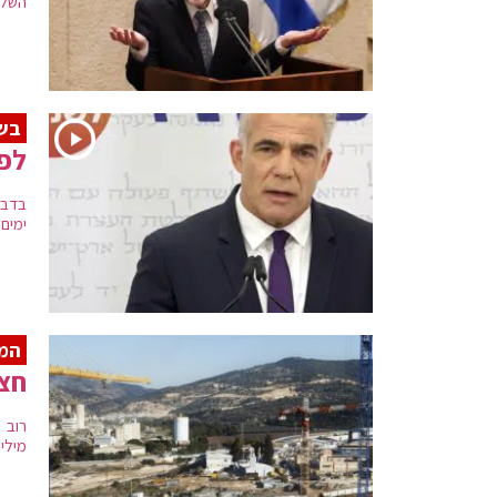
השלו
בשו
לפי
בדבר
ימים,
המ
חצי
מיליו