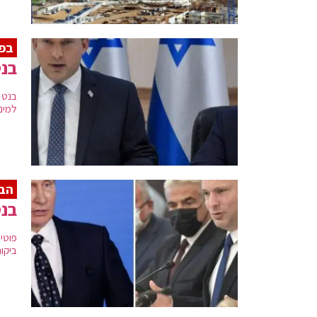
בפ
בנט
בנט 
למינ
הב
בנט
פוטי
ביקור