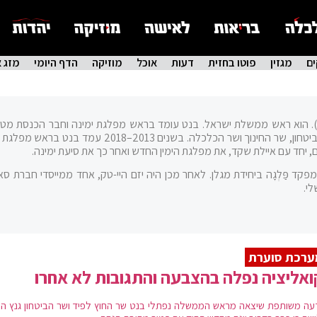
ם
מגזין
פוטו בחזית
דעות
אוכל
מוזיקה
הדף היומי
מזג א
2 במרץ 1972, י' בניסן ה'תשל"ב). הוא ראש ממשלת ישראל. בנט עומד בראש מפלגת ימינה וחבר הכנסת 
מכהן גם כשר ההתיישבות. בעבר כיהן בין השאר כשר הביטחון, שר החינוך ושר הכלכלה. בשנים 2013–2018 עמד
 יחד עם איילת שקד, את מפלגת הימין החדש ואחר כך את סיעת ימינה.
קד פַּלְגָה ביחידת מגלן. לאחר מכן היה יזם היי-טק, אחד ממייסדי חברת סאי
י.
ערכת סוערת
אליציה נפלה בהצבעה והתגובות לא אחרו
עה משותפת שיצאה מראש הממשלה נפתלי בנט שר החוץ לפיד ושר הביטחון גנץ הוד