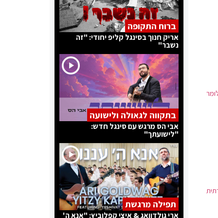
ברוח התקופה
אריק חנוך בסינגל קליפ יחודי: "זה
נשבר"
לומר
בתקווה לגאולה ולישועה
אבי הס מרגש עם סינגל חדש:
"לישועתך"
ה חברתית
תפילה מרגשת
ארי גולדוואג & איצי קפלוביץ: "אנא ה'