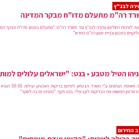
רה לבג"ץ
רד רה"מ מתעלם מדו"ח מבקר המדינה
עה לאיכות השלטון עתרה לבג"ץ נגד משרד רה"מ: "מתעלם במכוון מדו"ח מבקר המד
יקויים בתכנון ובניית מעון רה"מ החדש"
יהו הטיל מטבע • בנט: "ישראלים עלולים למות
לאחר חשיפת הנתונים ע"י משרד הבטחון לפיהם בדיקות 
הו סרטון המשווה את הבדיקות לעץ ופלי. בנט תקף: "נתניהו מרבה לשקר"
 החירום
יה בהולה לשרים: "הקימו ועדת מומחים"