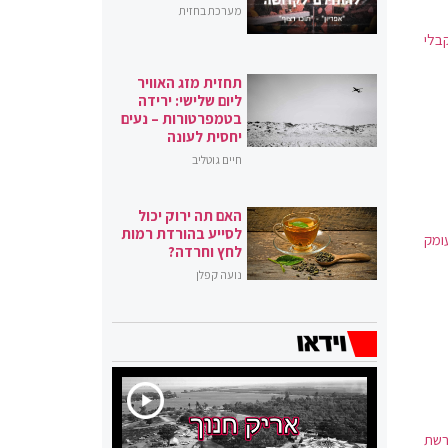
מערכת בחזית
בלי
תחזית מזג האוויר
ליום שלישי: ירידה
בטמפרטורות – נעים
יחסית לעונה
חיים גוטליב
האם תה ירוק יכול
לסייע בהורדת רמות
ומק
לחץ וחרדה?
נועה קפלן
רשת