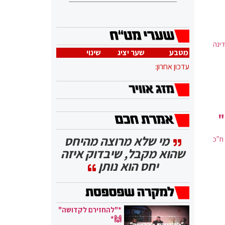
ינה
מטבע
שער יציג
שינוי
עדכון אחרון:
"
מי שלא מרוצה מהיחס
האנטיגן יעילות 50-50 הוציא ח"כ
שהוא מקבל, שיבדוק איזה
יחס הוא נותן
*"להחזירם לקדושה"
🙌*