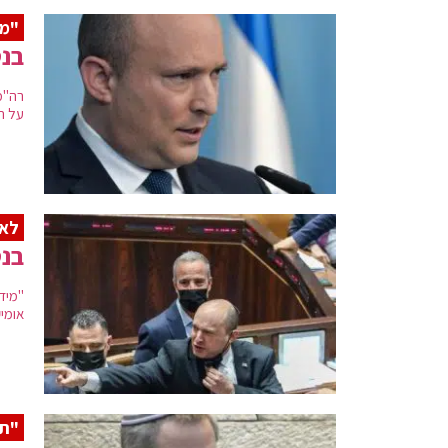
"מנ
בנט
רה"מ
על ה
לא
בנט
"מיד
אומי
"תת