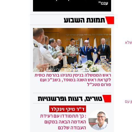
עננו"
שלא
צילום:
קובי גדעון / לע"מ
ראש הממשלה בנימין נתניהו בהרמת כוסית
לקראת ראש השנה במוסד, בשב"כ ועם
פורום מטכ"ל
 עם
ד"ר מיקי וינקלר
: כך תתמודדו עם רעידת
האדמה הבאה במקום
העבודה שלכם