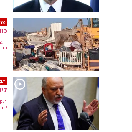
ממ
כוח
בן ג
הורס
"בנ
ליב
בעקב
מקבץ