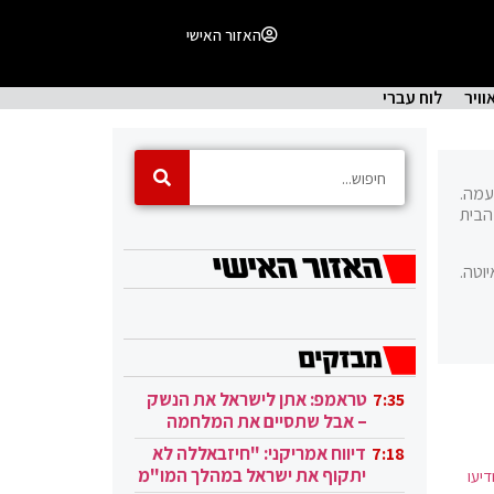
האזור האישי
וויר
לוח עברי
מטעמה.
 בנט בראש מפלגת הבית
וטה.
טראמפ: אתן לישראל את הנשק
7:35
– אבל שתסיים את המלחמה
בעזה
דיווח אמריקני: "חיזבאללה לא
7:18
יתקוף את ישראל במהלך המו"מ
יעו