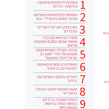
משפחת לוי משפצת והשכונה
כמרקחה • 'ברדק'
משפחת קליין מחתנת והאורחים
תוהים "מאיפה הכסף?!" • צפו
צפו בפרק השני של רשת 'יש'
עם ברדק
יים
משרד הבריאות מעדכן כי
אתמול אובחנו 6,562 מאומתים
חדשים
מנהיגי הקהילה האורתודוקסית
תוקפים את לפיד: "חוצץ בין
ישראל ליהודי התפוצות"
האסירים הביטחוניים מאיימים:
"נשבות רעב ברמאדן"
רשת יש בהפקה מטורפת עם
'ברדק'
הלך
שעות אחרונות לחגיגה הגדולה
ברשת 'יש'
הכותל המערבי: בג"ץ ידון
במתווה הכותל בראשות
הנשיאה חיות