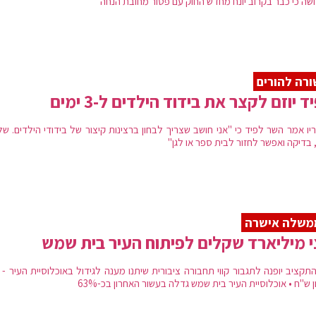
שה כי כבר בקרוב יונח מחדש החוק עם פטור מחובת הנחה
רה להורים
ד יוזם לקצר את בידוד הילדים ל-3 ימים
יו אמר השר לפיד כי "אני חושב שצריך לבחון ברצינות קיצור של בידודי הילדים. ש
 בדיקה ואפשר לחזור לבית ספר או לגן"
משלה אישרה
 מיליארד שקלים לפיתוח העיר בית שמש
ן ש"ח • אוכלוסיית העיר בית שמש גדלה בעשור האחרון בכ-63%