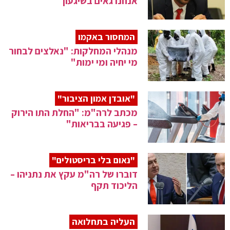
אנחנו גאים בשיגעון"
המחסור באקמו
מנהלי המחלקות: "נאלצים לבחור
מי יחיה ומי ימות"
"אובדן אמון הציבור"
מכתב לרה"מ: "החלת התו הירוק
– פגיעה בבריאות"
"נאום בלי בריסטולים"
דוברו של רה"מ עקץ את נתניהו –
הליכוד תקף
העליה בתחלואה