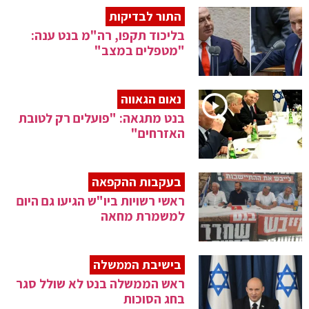
התור לבדיקות
בליכוד תקפו, רה"מ בנט ענה:
"מטפלים במצב"
נאום הגאווה
בנט מתגאה: "פועלים רק לטובת
האזרחים"
בעקבות ההקפאה
ראשי רשויות ביו"ש הגיעו גם היום
למשמרת מחאה
בישיבת הממשלה
ראש הממשלה בנט לא שולל סגר
בחג הסוכות