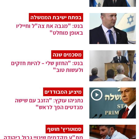
בפתח ישיבת הממשלה
בנט: "מגבה את צה"ל וחייליו
באופן מוחלט"
מסכמים שנה
בנט: "החזון שלי – להיות חזקים
ולעשות טוב"
מיציע המבודדים
נתניהו עוקץ: "הזנב עם שישה
מנדטים הפך לראש"
סמוטריץ' חושף
מת"ע מקדמים שינויי גבול ביהודה