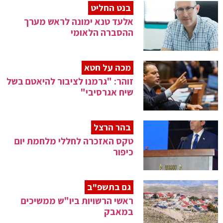
בנט החליט
אלעד טנא ימונה לראש מערך
ההסברה הלאומי
מכה על חטא
זוהר: "גרמנו לציבור להיאטם בשל
שיח אגרסיבי"
בהר הרצל
טקס האזכרה לחללי מלחמת יום
כיפור
גם בתשפ"ב
ראשי הרשויות ביו"ש ממשיכים
במאבק