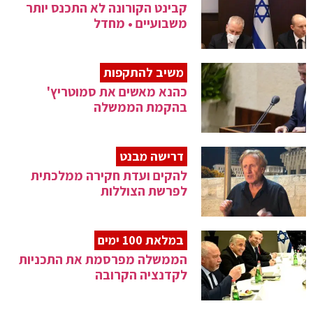
קבינט הקורונה לא התכנס יותר
משבועיים • מחדל
משיב להתקפות
כהנא מאשים את סמוטריץ'
בהקמת הממשלה
דרישה מבנט
להקים ועדת חקירה ממלכתית
לפרשת הצוללות
במלאת 100 ימים
הממשלה מפרסמת את התכניות
לקדנציה הקרובה