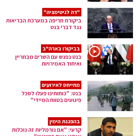
"דה לגיטימציה"
ביקורת חריפה במערכת הבריאות
נגד דברי בנט
בביקורו בארה"ב
בנט נפגש עם השרים מבחריין
ואיחוד האמירויות
מתייחס לאירועים
בנט: "כוחותינו פעלו לסכל
פיגועים בטווח המיידי"
בהפגנת הימין
קרעי: "אם נורמליות זה נוכלות