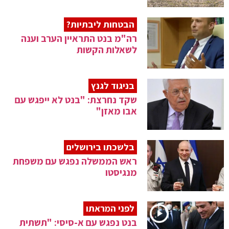
הבטחות ליבתיות?
רה"מ בנט התראיין הערב וענה
לשאלות הקשות
בניגוד לגנץ
שקד נחרצת: "בנט לא ייפגש עם
אבו מאזן"
בלשכתו בירושלים
ראש הממשלה נפגש עם משפחת
מנגיסטו
לפני המראתו
בנט נפגש עם א-סיסי: "תשתית