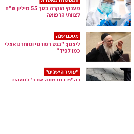
מענקי הוקרה בסך 55 מיליון ש"ח
לצוותי הרפואה
מסכם שנה
ליצמן: "בנט רפורמי ומוחרם אצלי
כמו לפיד"
"עתיר הישגים"
רה"מ בנט מינה את ר' לתפקיד
ראש השב"כ
נקבע מותו
לאחר 9 ימים – הלוחם בראל
חדריה שמואלי הי"ד