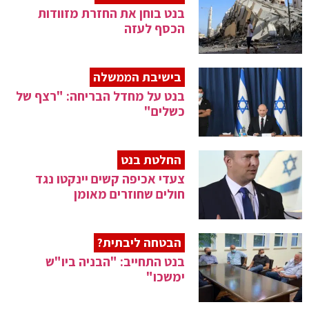
בנט בוחן את החזרת מזוודות
הכסף לעזה
בישיבת הממשלה
בנט על מחדל הבריחה: "רצף של
כשלים"
החלטת בנט
צעדי אכיפה קשים יינקטו נגד
חולים שחוזרים מאומן
הבטחה ליבתית?
בנט התחייב: "הבניה ביו"ש
ימשכו"