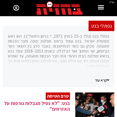
בס"ד
נפתלי בנט
נפתלי בֶּנֶט (נולד ב-25 במרץ 1972, י' בניסן ה'תשל"ב). הוא ראש
ממשלת ישראל. בנט עומד בראש מפלגת ימינה וחבר הכנסת
מטעמה. מכהן גם כשר ההתיישבות. בעבר כיהן בין השאר כשר
הביטחון, שר החינוך ושר הכלכלה. בשנים 2013–2018 עמד בנט
בראש מפלגת הבית היהודי והיה חבר הכנסת מטעמה, עד שפרש
ממנה והקים, יחד עם איילת שקד, את מפלגת הימין החדש ואחר כך
את סיעת ימינה.
בשירותו הצבאי היה לוחם בסיירת מטכ"ל, מפקד צוות ומפקד פַּלְגָה
ביחידת מגלן. לאחר מכן היה יזם היי-טק, אחד ממייסדי חברת סאיוטה.
קרא עוד
בנוסף היה מנכ"ל מועצת יש"ע וממייסדי תנועת ישראל שלי.
טרם הטיסה
בנט: "לא נטיל מגבלות גורפות על
האזרחים"