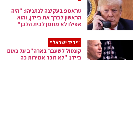
טראמפ בעקיצה לנתניהו: "היה
הראשון לברך את ביידן, והוא
אפילו לא מוזמן לבית הלבן"
"ידיד ישראל"
קונסול לשעבר בארה"ב על נאום
ביידן: "לא זוכר אמירות כה
קשות"
חשיפה
הרב שמואל אליהו שליט"א:
"אלשיך ניסה לשכנע אותי
שנתניהו מושחת"
דרמה במשפט נתניהו: השופטים