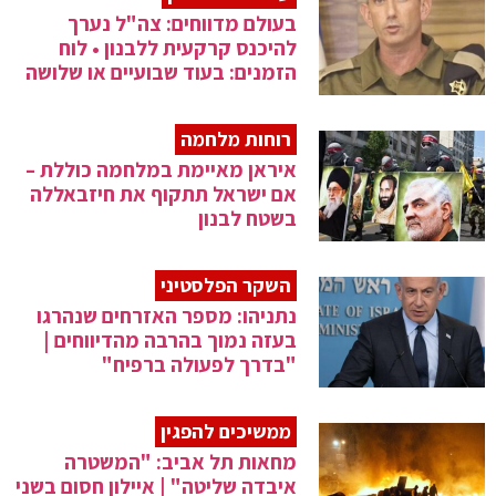
בעולם מדווחים: צה"ל נערך
להיכנס קרקעית ללבנון • לוח
הזמנים: בעוד שבועיים או שלושה
רוחות מלחמה
איראן מאיימת במלחמה כוללת –
אם ישראל תתקוף את חיזבאללה
בשטח לבנון
השקר הפלסטיני
נתניהו: מספר האזרחים שנהרגו
בעזה נמוך בהרבה מהדיווחים |
"בדרך לפעולה ברפיח"
ממשיכים להפגין
מחאות תל אביב: "המשטרה
איבדה שליטה" | איילון חסום בשני