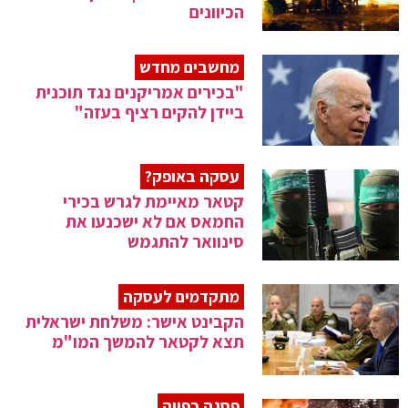
הכיוונים
מחשבים מחדש
"בכירים אמריקנים נגד תוכנית
ביידן להקים רציף בעזה"
עסקה באופק?
קטאר מאיימת לגרש בכירי
החמאס אם לא ישכנעו את
סינוואר להתגמש
מתקדמים לעסקה
הקבינט אישר: משלחת ישראלית
תצא לקטאר להמשך המו"מ
פסגה כפויה