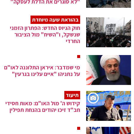
"לא סוגרים את הדלת לעסקה"
בהוראת שעה מיוחדת
חוק הגיוס החדש: הפתרון הזמני
שנשקל, ו"השיח" מול הציבור
החרדי
מי שמדבר: איראן התלוננה לאו"ם
על נתניהו "איים עלינו בגרעין"
תיעוד
קידוש ה' מול האו"ם: מאות חסידי
חב"ד זיכו יהודים בהנחת תפילין