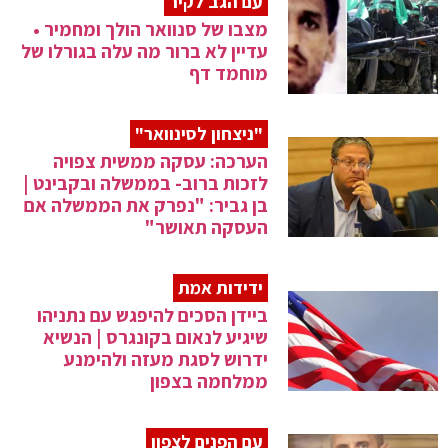
עם הגב לקיר
מצבו של סנוואר הולך ומחמיר •
עדיין לא ברור מה עלה בגורלו של
מוחמד דף
"ניצחון לסינוואר"
הערכה: עסקה ממשית צפויה
לזכות ברוב- בממשלה ובקבינט |
בן גביר: "נפרק את הממשלה אם
העסקה תאושר"
ידידות אמת
ביידן הסכים להיפגש עם נתניהו
שיגיע לנאום בקונגרס | הנשיא
ידרוש לסגת מעזה ולהימנע
ממלחמה בצפון
עם הפנים לצפון