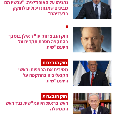
נתניהו על האופוזיציה: "עכשיו הם
מבינים שאנחנו יכולים לחוקק
בלעדיהם"
חוק הנבצרות: עו"ד אילן בומבך
בהתקפה חסרת תקדים על
היועמ"שית
חוק הנבצרות
מסירים את הכפפות: ראשי
הקואליציה בהתקפה על
היועמ"שית
חוק הנבצרות
ראש בראש: היועמ"שית נגד ראש
הממשלה