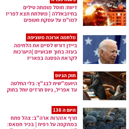
דיווח: חוסל מומחה טילים
בחיזבאללה | משלחת תצא לפריז
למו"מ על עסקת חטופים
מלחמה ארוכה משציפה
ביידן דורש לסיים את הלחימה
בעזה בתוך שבועיים |היערכות
לקראת הפסגה בפאריז
חוק הגיוס
היועמ"שית לבג"ץ: בלי החלטה
עד אפריל, גיוס חרדים יוחל בחוק
היום ה 138
חרף אזהרות ארה"ב: צהל פתח
במתקפה על רפיח | בכיר חמאס: