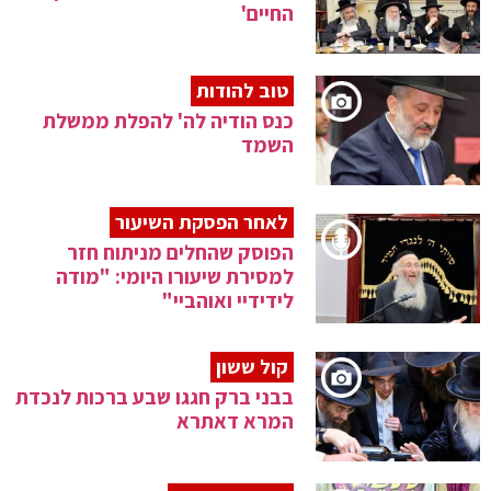
החיים'
טוב להודות
כנס הודיה לה' להפלת ממשלת
השמד
לאחר הפסקת השיעור
הפוסק שהחלים מניתוח חזר
למסירת שיעורו היומי: "מודה
לידידיי ואוהביי"
קול ששון
בבני ברק חגגו שבע ברכות לנכדת
המרא דאתרא