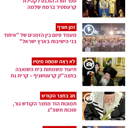
ספר תורה הוכנס לקהילת
קרעסטיר ברמת שלמה
זמן חורף
מעמד סיום בין הזמנים של "איחוד
בני הישיבות בארץ ישראל"
לֹא רָאָה שִׂמְחָה מִיָּמָיו
תיעוד משמחות בית השואבה
בחצה"ק קרעטשניף – קרית גת
חג בחצר הקודש
תמונות הוד מחצר הקודש גור,
סוכות תשפ"ג