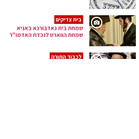
בית צדיקים
שמחת בית נאדבורנא באניא
שמחת הווארט לנכדת האדמו"ר
לכבוד התורה
הכנסת ספר תורה לביהמ"ד הגדול
ברמת ויז'ניץ
ברוב פאר והדר
התרגשות רבה בדינר "מקושרים
לדורות" בקהילת "ישועות משה"
ויזניץ בביתר עילית
כ"ה באלול יום בריאת העולם