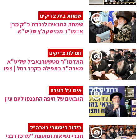
שמחת בית צדיקים
שמחת התנאים לנכדת כ"ק מרן
אדמו"ר ממישקולץ שליט"א
תפילת צדיקים
האדמו"ר מטשערנאביל שליט"א
מארה"ב בתפילה בקבר רחל | צפו
איש על העדה
הגבאים של חיפה התכנסו ליום עיון
ביקור היסטורי בארה"ק
חברי נשיאות ומועצת "מרכז רבני