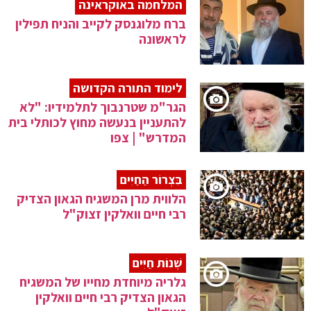
המלחמה באוקראינה
ברח מלוגנסק לקייב והניח תפילין
לראשונה
לימוד התורה הקדושה
הגר"מ שטרנבוך לתלמידיו: "לא
להתעניין בנעשה מחוץ לכותלי בית
המדרש" | צפו
בִּצְרוֹר הַחַיִּים
הלווית מרן המשגיח הגאון הצדיק
רבי חיים וואלקין זצוק"ל
שְׁנוֹת חַיִּים
גלריה מיוחדת מחייו של המשגיח
הגאון הצדיק רבי חיים וואלקין