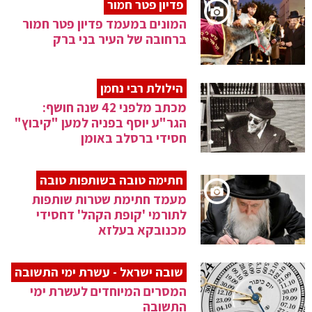
פדיון פטר חמור
המונים במעמד פדיון פטר חמור
ברחובה של העיר בני ברק
הילולת רבי נחמן
מכתב מלפני 42 שנה חושף:
הגר"ע יוסף בפניה למען "קיבוץ"
חסידי ברסלב באומן
חתימה טובה בשותפות טובה
מעמד חתימת שטרות שותפות
לתורמי 'קופת הקהל' דחסידי
מכנובקא בעלזא
שובה ישראל - עשרת ימי התשובה
המסרים המיוחדים לעשרת ימי
התשובה