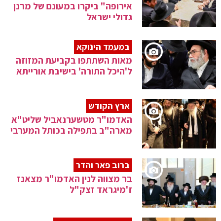
אירופה" ביקרו במעונם של מרנן
גדולי ישראל
במעמד הינוקא
מאות השתתפו בקביעת המזוזה
ל'היכל התורה' בישיבת אורייתא
ארץ הקודש
האדמו"ר מטשערנאביל שליט"א
מארה"ב בתפילה בכותל המערבי
ברוב פאר והדר
בר מצווה לנין האדמו"ר מצאנז
ז'מיגראד זצק"ל