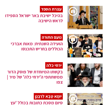
עצרת הספד
בהיכל ישיבת באר ישראל הספידו
לראש הישיבה
נועם התורה
הועידה השנתית: מאות אברכי
הכוללים בחריש התכנסו
ירחי כלה
בקשתו המיוחדת של פוסק הדור
ממשתתפי ה'ירחי כלה' של מיר |
צפו
יוֹמָא טָבָא לְרַבָּנָן
סיום מסכת כתובות בכולל 'עץ