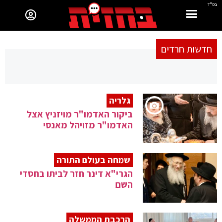
בס"ד
חדשות חרדים
גלריה
ביקור האדמו"ר מויזניץ אצל
האדמו"ר מזויהל מאנסי
שמחה בעולם התורה
הגרי"א דינר חזר לביתו בחסדי
השם
הרכבת הממשלה