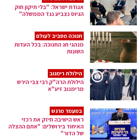
אגודת ישראל: "בלי תיקון חוק
הגיוס נצביע נגד הממשלה"
חנוכה מסביב לעולם
מנהגי חג החנוכה: בכל העדות
השונות
הילולת רימנוב
הילולת הרה"ק רבי צבי הירש
מרימנוב זיע"א
במעמד מרגש
ראש הישיבה חיזק את רכזי
האיחוד בירושלים: "אתם ההצלה
של הדור"