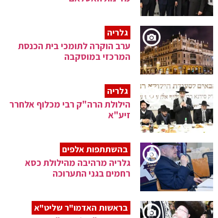
גלריה
ערב הוקרה לתומכי בית הכנסת
המרכזי במוסקבה
גלריה
הילולת הרה"ק רבי מכלוף אלחרר
זיע"א
בהשתתפות אלפים
גלריה מרהיבה מהילולת כסא
רחמים בגני התערוכה
בראשות האדמו"ר שליט"א