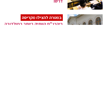
דרשו
במטרה להצילו מקריסה
ביהכנ"ס הוותיק ביותר במולדובה
ישופץ
הושקה השדולה לחיזוק יהדות
התפוצות
מעמד מרגש
סיום מסכת מרגש בביתו של מרן
הגר"ד לנדו
לאחר סערה