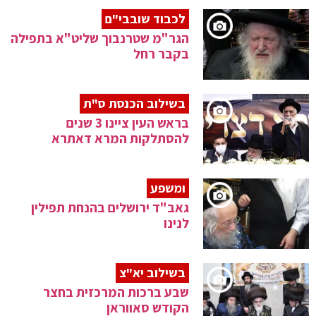
לכבוד שובבי"ם
הגר"מ שטרנבוך שליט"א בתפילה
בקבר רחל
בשילוב הכנסת ס"ת
בראש העין ציינו 3 שנים
להסתלקות המרא דאתרא
ומשפע
גאב"ד ירושלים בהנחת תפילין
לנינו
בשילוב יא"צ
שבע ברכות המרכזית בחצר
הקודש סאווראן