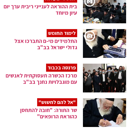
בית ההוראה לענייני ריבית ערך יום
עיון מיוחד
לימוד החומש
התלמידים מי-ם התברכו אצל
גדולי ישראל בב"ב
פרנסה בכבוד
מרכז הכשרה תעסוקתית לאנשים
עם מוגבלויות נחנך בב"ב
"אל להם לחשוש"
שר התורה: "חובה להתחסן
כהוראת הרופאים"