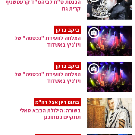
הכנסת ס"ת לביהמ"ד קרעטשניף
קרית גת
ביקב ברקן
הצלחה לוועידת "נכספה" של
ויז'ניץ באשדוד
ביקב ברקן
הצלחה לוועידת "נכספה" של
ויז'ניץ באשדוד
בתום דיון אצל רה"מ
בשורה: הילולת הבבא סאלי
תתקיים כמתוכנן