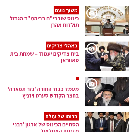
משוך נועם
כינוס שובבי"ם בביהמ"ד הגדול
תולדות אהרן
באהלי צדיקים
בית צדיקים יעמוד – שמחת בית
סאווראן
מעמד כבוד התורה 'נזר תפארה'
בחצר הקודש סערט ויזניץ
ברומו של עולם
הסתיים הכינוס של ארגון 'רבני
מדינות האסלאם'