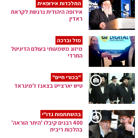
התלכדות אירופאית
אירופה היהודית נרגשת לקראת
ראדין
מזל וברכה
מיזוג משמעותי בעולם הדיגיטל
החרדי
"בכורי חיים"
טיש יארצייט בצאנז ז'מיגראד
בהשתתפות גדו"י
400 רבנים קיבלו 'היתר הוראה'
בהלכות ריבית