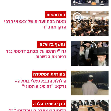
התרוממות
מאות בהתוועדות של צאצאי הרבי
הזקן מחב"ד
נחשף ב'וואלה'
גדו"י חתמו על מכתב דרמטי נגד
רפורמת הכשרות
בהוראת המשטרה
הילולת הבבא סאלי בוטלה •
זרקא: "זה פיגוע המוני"
הדף היומי בהלכה
הלימוד שמחבר בין יהודים: "גל