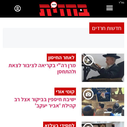
בס"ד
חדשות חרדים
לאחר החיסון
מרן רה"י בקריאה לציבור לצאת
ולהתחסן
קוּמִי אוֹרִי
ישיבת חיספין בביקור אצל רב
קהילת 'אביר יעקב'
לחסידי בעלזא