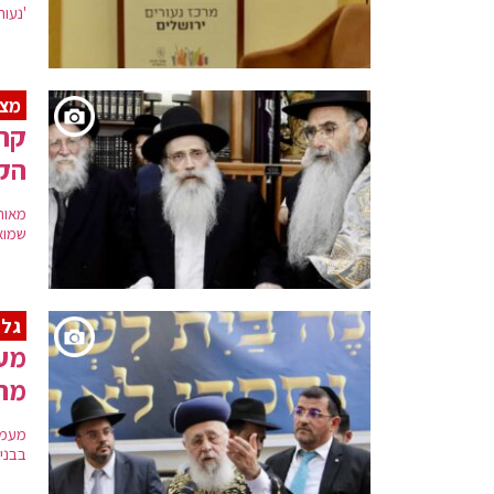
'נעור
מצפ
קר
הק
מאות
שמוא
גלר
מעמ
מרן
מעמד
בבני 