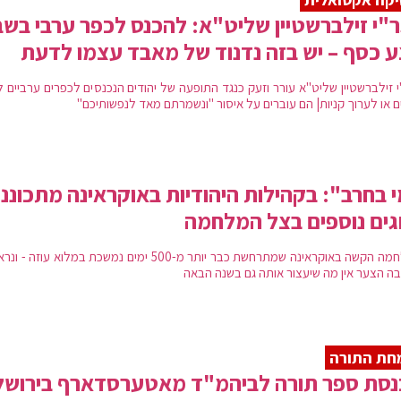
"י זילברשטיין שליט"א: להכנס לכפר ערבי בשב
 כסף – יש בזה נדנוד של מאבד עצמו לדעת
י זילברשטיין שליט"א עורר וזעק כנגד התופעה של יהודים הנכנסים לכפרים ערביים 
ם או לערוך קניות| הם עוברים על איסור "ונשמרתם מאד לנפשותיכם"
 בחרב": בקהילות היהודיות באוקראינה מתכונני
ים נוספים בצל המלחמה
המלחמה הקשה באוקראינה שמתרחשת כבר יותר מ-500 ימים נמשכת במלוא עוזה -
ה הצער אין מה שיעצור אותה גם בשנה הבאה
חת התורה
נסת ספר תורה לביהמ"ד מאטערסדארף בירושל