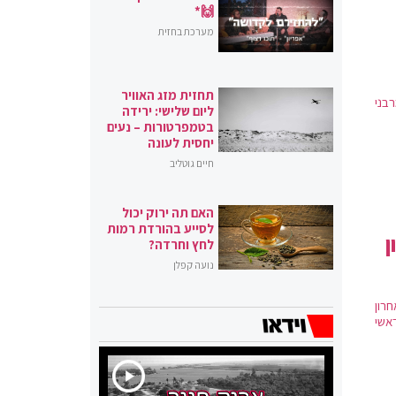
🙌*
מערכת בחזית
תחזית מזג האוויר
רבני
ליום שלישי: ירידה
בטמפרטורות – נעים
יחסית לעונה
חיים גוטליב
האם תה ירוק יכול
לסייע בהורדת רמות
ן
לחץ וחרדה?
נועה קפלן
רון
אשי