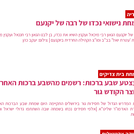
יה
ת נישואי נכדו של רבה של יקנעם
ל יוקנעם הגאון רבי מיכאל ועקנין השיא את נכדו, בן לבנו הגאון רבי חננאל ועקנין מ
 'עטרת יואל' בב"ב ומו"צ הקהילה החרדית ביוקנעם | צילום: יעקב כהן
ת בית צדיקים
טע שבע ברכות: רשמים מהשבע ברכות האחרו
ר הקודש גור
 המדרש הגדול של חסידות גור בירושלים התקיימה היום שמחת שבע הברכות האח
ת האדמו"ר שליט"א |אלפי חסידים נכחו בשמחה שבה השתתפו גדולי ישראל ור
ת
קה אקטואלית