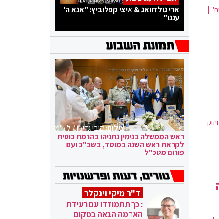
ארי גולדוואג & איצי קפלוביץ: "אנא ה'
' |
עננו"
זוק
צילום:
קובי גדעון / לע"מ
ראש הממשלה בנימין נתניהו בהרמת כוסית
לקראת ראש השנה במוסד, בשב"כ ועם
פורום מטכ"ל
ד"ר מיקי וינקלר
: כך תתמודדו עם רעידת
האדמה הבאה במקום