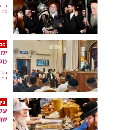
הכנס
צילו
ממש
ימי
מסע
הגר"
הוא 
בין
עשר
שחו