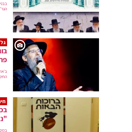
בבני
הגר"ש
גלר
בוג
פרי
ב׳או
החינו
חינ
בכי
"נ
במסג