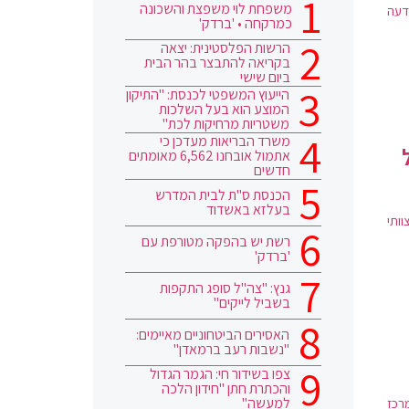
משפחת לוי משפצת והשכונה
דעה
כמרקחה • 'ברדק'
הרשות הפלסטינית: יצאה
בקריאה להתבצר בהר הבית
ביום שישי
הייעוץ המשפטי לכנסת: "התיקון
המוצע הוא בעל השלכות
משטריות מרחיקות לכת"
משרד הבריאות מעדכן כי
אתמול אובחנו 6,562 מאומתים
חדשים
הכנסת ס"ת לבית המדרש
בעלזא באשדוד
וותי
רשת יש בהפקה מטורפת עם
'ברדק'
גנץ: "צה"ל סופג התקפות
בשביל לייקים"
האסירים הביטחוניים מאיימים:
"נשבות רעב ברמאדן"
צפו בשידור חי: הגמר הגדול
והכתרת חתן "חידון הלכה
למעשה"
רכז