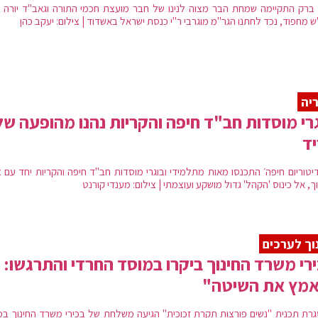
 ברק התקיימה שמחת הבר מצוה לנינו של חבר מועצת חכמי התורה וגאב"ד יורה 
 מחפוד, נכד לחתנו הגר"מ מוגרבי ר"י כנסת ישראל באשדוד | צילום: יעקב כהן
יה
רי מוסדות חב"ד חיפה והקריות נהנו מהופעה של
ד
דיטוריום חיפה׳ התכנסו מאות מתלמידי ובוגרי מוסדות חב"ד חיפה והקריות יחד עם צ
ך, אל כינוס 'הקהל' גדול מושקע ועוצמתי | צילום: מענדי קורנט
וך לערכים
רי משרד החינוך ביקרו במוסד החרדי והתרגשו:
אמץ את השיטה"
רת תכנית "נשים פורצות תקרת זכוכית" הגיעה משלחת של בכירי משרד החינוך במ