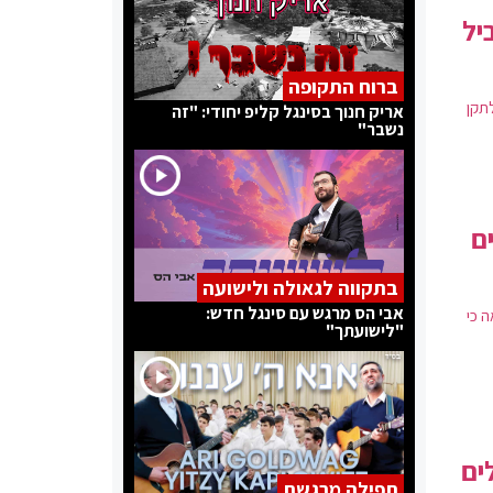
יל
ברוח התקופה
לתקן
אריק חנוך בסינגל קליפ יחודי: "זה
נשבר"
ם
בתקווה לגאולה ולישועה
אבי הס מרגש עם סינגל חדש:
 ונראה כי
"לישועתך"
ים
תפילה מרגשת