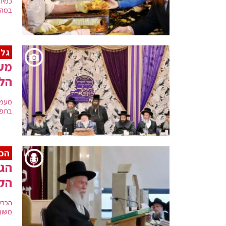
כמיד
במהלך
גלר
מעמ
הלכ
מעמד
בתפא
הכ
הגר
הקל
הכרע
משום