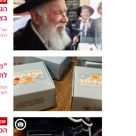
הגר
בצע
הגר"
רכבי
"מי
לחג
למרב
שמ
הכ