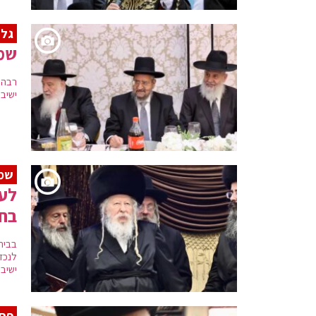
גלר
שמח
רבה ש
ישיבת
שמח
לעצ
בחצ
בבית
לנכד
ישיבו
פסי