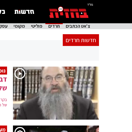
בס"ד
צ'אט הכתבים
חרדים
פוליטי
מקומי
עסקי
חדשות חרדים
נוכ
דבר
שלי
בקרי
של הח
מעמ