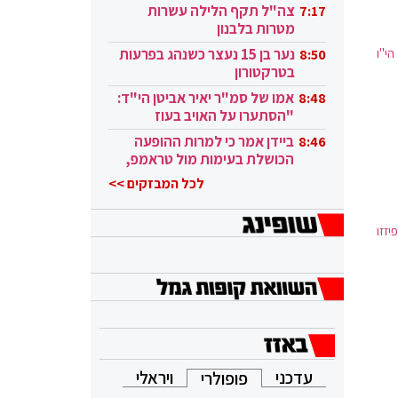
בקטאר"
צה"ל תקף הלילה עשרות
7:17
מטרות בלבנון
הי"ו
נער בן 15 נעצר כשנהג בפרעות
8:50
בטרקטורון
אמו של סמ"ר יאיר אביטן הי"ד:
8:48
"הסתערו על האויב בעוז
ובגבורה"
ביידן אמר כי למרות ההופעה
8:46
הכושלת בעימות מול טראמפ,
הוא ממשיך
לכל המבזקים >>
יזזו
עדכני
ויראלי
פופולרי