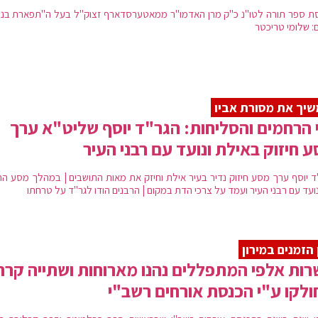
ת ספר תורה לטו''נ כ''ק מרן האדמו''ר ממאטערסדארף זצוק''ל בעל ה''תפארת בנים'
ם: שלומי טריכטר
יך את מסורת אביו
 הרחמים והסליחות: הגר"ד יוסף שליט"א ערך
 חיזוק באילת ונועד עם רבני העיר
ד יוסף ערך מסע חיזוק נדיר בעיר אילת וחיזק את מאות התושבים | במהלך מסע החי
נועד עם רבני העיר ועמד על צרכי הדת במקום | הרבנים הודו לגר"ד על טרחתו
 הזמנים במירון
ות אלפי המתפללים נהנו מארוחות ושתייה קרה
לקו ע"י הכנסת אורחים רשב"י