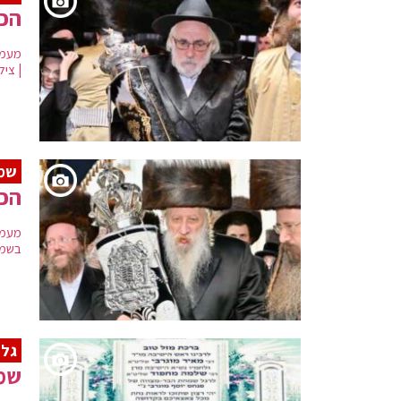
הכנ
מעמד
| ציל
שמ
הכנ
מעמד
בשמח
גלר
שמח