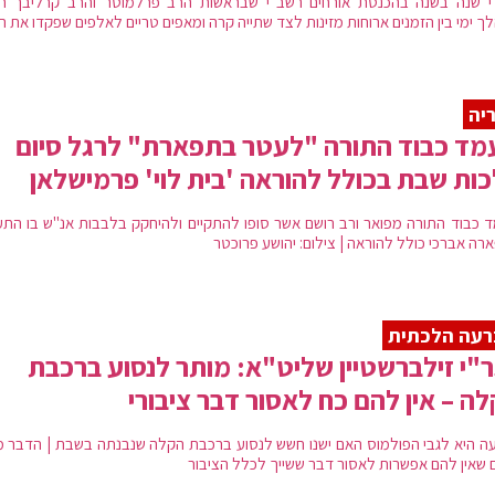
י שנה בשנה בהכנסת אורחים רשב"י שבראשות הרב פרלמוטר והרב קרליבך חי
 ימי בין הזמנים ארוחות מזינות לצד שתייה קרה ומאפים טריים לאלפים שפקדו את הצ
יה
ד כבוד התורה "לעטר בתפארת" לרגל סיום
ות שבת בכולל להוראה 'בית לוי' פרמישלאן
 כבוד התורה מפואר ורב רושם אשר סופו להתקיים ולהיחקק בלבבות אנ"ש בו התע
רה אברכי כולל להוראה | צילום: יהושע פרוכטר
רעה הלכתית
"י זילברשטיין שליט"א: מותר לנסוע ברכבת
ה – אין להם כח לאסור דבר ציבורי
ה היא לגבי הפולמוס האם ישנו חשש לנסוע ברכבת הקלה שנבנתה בשבת | הדבר מ
 שאין להם אפשרות לאסור דבר ששייך לכלל הציבור