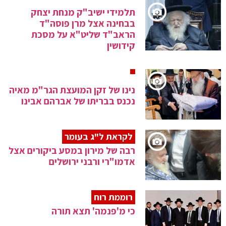
תלמידי ישיב"ק מנחת יצחק
בבחינה אצל מרן פוסה"ד
הראב"ד שליט"א על מסכת
קידושין
נינו של זקן המועצת הגר"מ מאיה
נכנס בבריתו של אברהם אבינו
לקראת ל"ג בעומר
רבה של מירון במסע ביקורים אצל
אדמו"רי ורבני ירושלים
רוממת רוח
כי מ'פנמה' תצא תורה