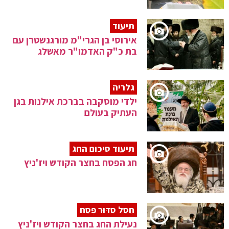
תיעוד
אירוסי בן הגרי"מ מורגנשטרן עם
בת כ"ק האדמו"ר מאשלג
גלריה
ילדי מוסקבה בברכת אילנות בגן
העתיק בעולם
תיעוד סיכום החג
חג הפסח בחצר הקודש ויז'ניץ
חֲסַל סִדּוּר פֶּסַח
נעילת החג בחצר הקודש ויז'ניץ