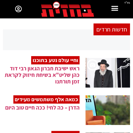
בס"ד
חדשות חרדים
וחיי עולם נטע בתוכנו
ראש ישיבת חברון הגאון רבי דוד
כהן שליט"א בשיחת חיזוק לקראת
זמן תורתנו
כמאה אלף משתמשים מעידים
הדרן – כה לחי! ככה חיים טוב היום