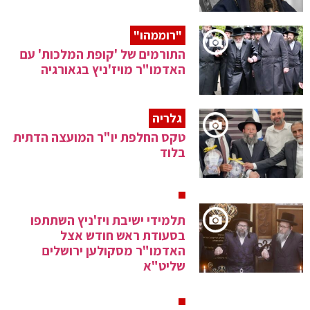
"רוממהו"
התורמים של 'קופת המלכות' עם
האדמו"ר מויז'ניץ בגאורגיה
גלריה
טקס החלפת יו"ר המועצה הדתית
בלוד
תלמידי ישיבת ויז'ניץ השתתפו
בסעודת ראש חודש אצל
האדמו"ר מסקולען ירושלים
שליט"א