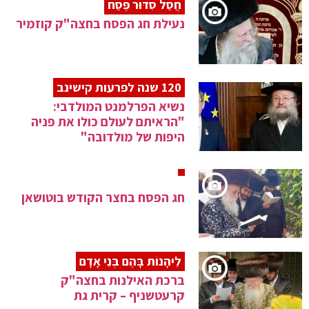
חֲסַל סִדּוּר פֶּסַח
נעילת חג הפסח בחצה"ק קוזמיר
120 שנה לפרעות קישינב
נשיא הפרלמנט המולדבי:
"הראיתם לעולם כולו את פניה
היפות של מולדובה"
חג הפסח בחצר הקודש בוטושאן
לֵיהָנוֹת בָּהֶם בְּנֵי אָדָם
ברכת האילנות בחצה"ק
קרעטשניף – קרית גת