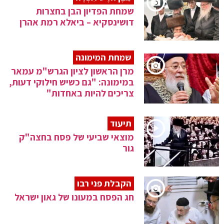
שמחת הפדיון הבן בחצרות
דושינסקיא – ביאלא רמת אהרן
שמחת המימונה
מרן הראשון לציון הגרש"מ עמאר
במימונה: "גם כשיש חילוקי דעות,
צריכים להיות באחדות"
תיעוד
מוצאי שביעי של פסח בחצה"ק
גור
הקבלת פני רבו
חג הפסח במעונו של גאון ישראל