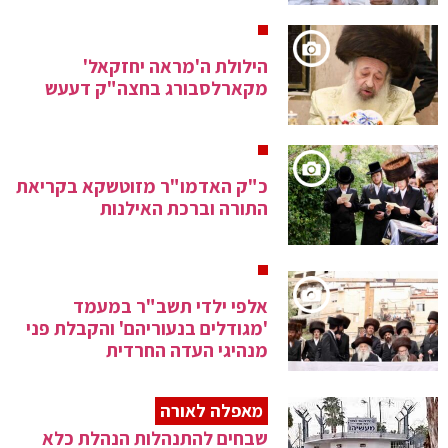
הילולת ה'מראה יחזקאל'
מקארלסבורג בחצה"ק דעעש
כ"ק האדמו"ר מזוטשקא בקריאת
התורה וברכת האילנות
אלפי ילדי תשב"ר במעמד
'מגודלים בנעוריהם' והקבלת פני
מנהיגי העדה החרדית
מאפלה לאורה
שבחים להתנהלות הנהלת כלא