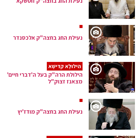
נעילת החג בחצה"ק זוטשקא
נעילת החג בחצה"ק אלכסנדר
הִילּוּלָא קַדִּישָׁא
הילולת הרה"ק בעל ה'דברי חיים'
מצאנז זצוק"ל
נעילת החג בחצה"ק מודז'יץ