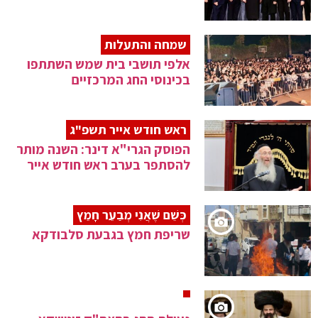
שמחה והתעלות
אלפי תושבי בית שמש השתתפו
בכינוסי החג המרכזיים
ראש חודש אייר תשפ"ג
הפוסק הגרי"א דינר: השנה מותר
להסתפר בערב ראש חודש אייר
כְּשֵׁם שֶׁאֲנִי מְבַעֵר חָמֵץ
שריפת חמץ בגבעת סלבודקא