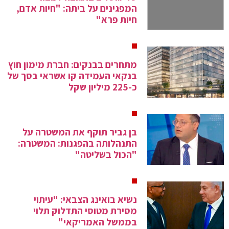
המפגינים על ביתה: "חיות אדם,
חיות פרא"
מתחרים בבנקים: חברת מימון חוץ
בנקאי העמידה קו אשראי בסך של
כ-225 מיליון שקל
בן גביר תוקף את המשטרה על
התנהלותה בהפגנות: המשטרה:
"הכול בשליטה"
נשיא בואינג הצבאי: "עיתוי
מסירת מטוסי התדלוק תלוי
בממשל האמריקאי"