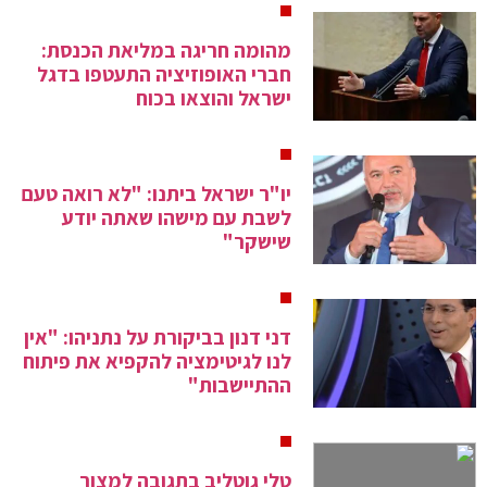
מהומה חריגה במליאת הכנסת:
חברי האופוזיציה התעטפו בדגל
ישראל והוצאו בכוח
יו"ר ישראל ביתנו: "לא רואה טעם
לשבת עם מישהו שאתה יודע
שישקר"
דני דנון בביקורת על נתניהו: "אין
לנו לגיטימציה להקפיא את פיתוח
ההתיישבות"
טלי גוטליב בתגובה למצור