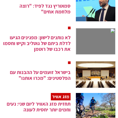
סמוטריץ נגד לפיד: "רוצה
מלחמת אחים"
לא נותנים לישון: מפגינים הגיעו
לדלת ביתם של גוטליב וקיש וחסמו
את רכבו של רוטמן
בישראל זועמים על ההבנות עם
הפלסטינים: "מכרו אותנו"
מזג אוויר
תחזית מזג האוויר ליום שני: נעים
וחמים יותר יחסית לעונה