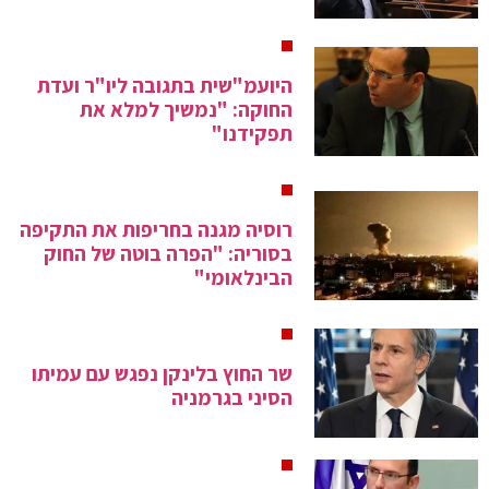
היועמ"שית בתגובה ליו"ר ועדת
החוקה: "נמשיך למלא את
תפקידנו"
רוסיה מגנה בחריפות את התקיפה
בסוריה: "הפרה בוטה של החוק
הבינלאומי"
שר החוץ בלינקן נפגש עם עמיתו
הסיני בגרמניה