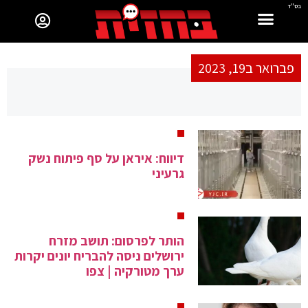
בס"ד
פברואר ב19, 2023
דיווח: איראן על סף פיתוח נשק
גרעיני
הותר לפרסום: תושב מזרח
ירושלים ניסה להבריח יונים יקרות
ערך מטורקיה | צפו