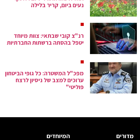
נעים ביום, קריר בלילה
רנ"צ קובי שבתאי: צוות מיוחד
יטפל בהסתה ברשתות החברתיות
מפכ"ל המשטרה: כל גופי הביטחון
ערוכים למצב של ניסיון לרצח
פוליטי"
מדורים
המיוחדים