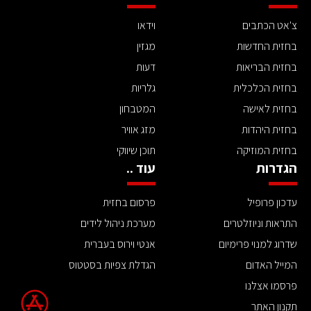
צ'אט הכתבים
וידאו
בחזית החדשות
מגזין
בחזית הבריאות
דעות
בחזית הכלכלית
גלריות
בחזית לאישה
המטבחון
בחזית היהדות
מזג אוויר
בחזית המוזיקה
תוכן שיווקי
הגדרות
עוד ..
עדכון פרופיל
פרסום בחזית
התראות וניוזלטרים
מערכת ניהול לידים
שדרוג למנוי פרימיום
אנטי וירוס בעברית
המייל האדום
הגדלת צפיות בסטטוס
פרסמו אצלנו
תקנון האתר