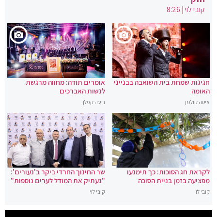
קובי לוי
|
8:26
חגיגות שמחת בית השואבה בבנייני
אומרים תודה: מחווה מרגשת
האומה
לנשות האברכים
איטה קולמן
נועה קפלן
לקראת חג הסוכות: כך תימנעו
שר החינוך החרדי ביקר ב'נעורים':
מפציעה בזמן בניית הסוכה
"נעתיק את המודל לערים נוספות"
קובי לוי
קובי לוי