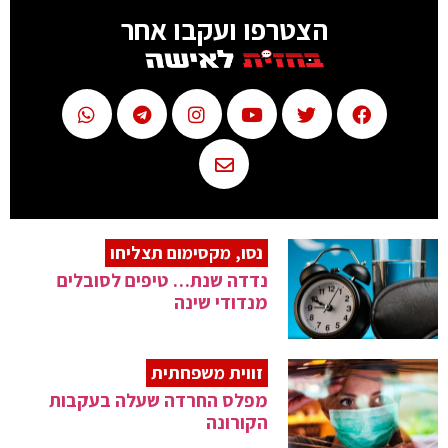
הצטרפו ועקבו אחר
נסו, מקסימום תצליחו
נדדה שנת… טיפים לסובלים
מנדודי שינה
זווית משפחתית
מפלס החרדה שעלה בעקבות
הקורונה