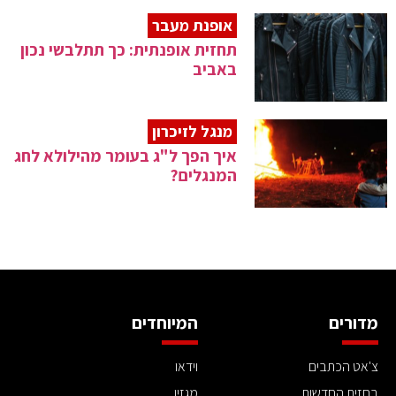
אופנת מעבר
תחזית אופנתית: כך תתלבשי נכון
באביב
מנגל לזיכרון
איך הפך ל"ג בעומר מהילולא לחג
המנגלים?
מדורים
המיוחדים
צ'אט הכתבים
וידאו
בחזית החדשות
מגזין