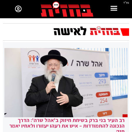
בס"ד
רב העיר בני ברק בשיחת חיזוק ב'אהל שרה': הדרך
הנכונה להתמודדות – איש את רעהו יעזורו ולאחיו יאמר
חזק