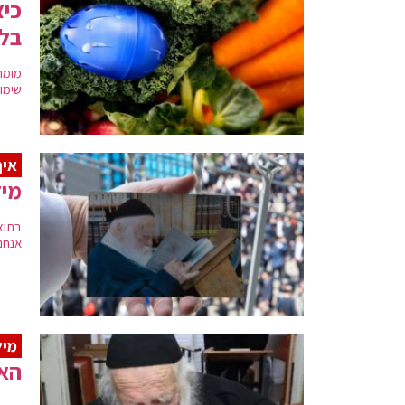
כיצ
בל
שימו
איך
מיז
בתוצ
אנחנו
מיל
האב