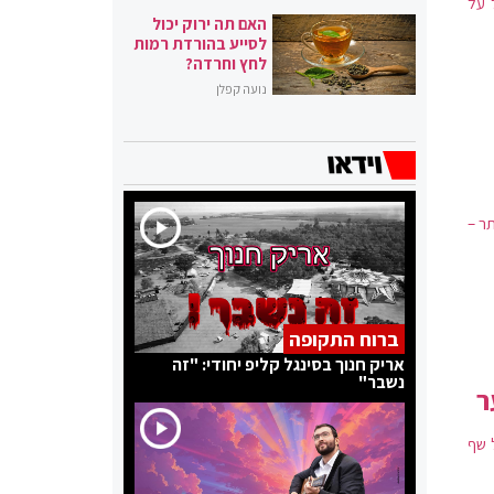
 על
האם תה ירוק יכול
לסייע בהורדת רמות
לחץ וחרדה?
נועה קפלן
תר –
ברוח התקופה
אריק חנוך בסינגל קליפ יחודי: "זה
נשבר"
ר
ל שף