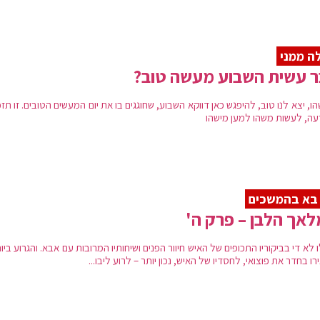
ה ממני
ר עשית השבוע מעשה טוב?
ו, יצא לנו טוב, להיפגש כאן דווקא השבוע, שחוגגים בו את יום המעשים הטובים. זו תז
עה, לעשות משהו למען מישהו
בא בהמשכים
אך הלבן – פרק ה'
 לא די בביקוריו התכופים של האיש חיוור הפנים ושיחותיו המרובות עם אבא. והגרוע ביו
ו בחדר את פוצואי, לחסדיו של האיש, נכון יותר – לרוע ליבו...