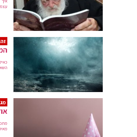
איך 
עצמנ
זה 
המל
כאילו
השאיר
מגז
אוז
מאיר