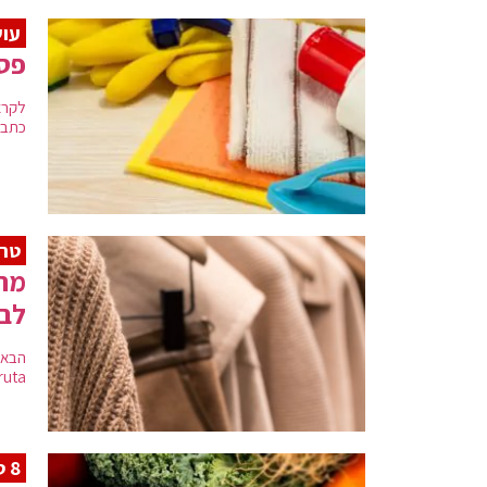
עוש
פסח
לקרא
כתבו
טרנ
מה 
לבח
by ruta, עם טיפים וטרנ
8 טיפים