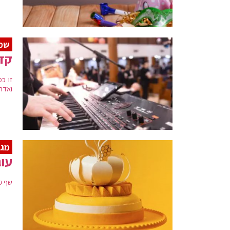
שמח
קדי
זו כ
ואדר
מגז
עוג
שף קו