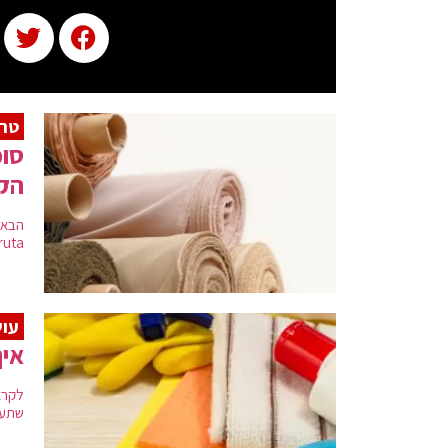
טרנ
סופ
הק
by ruta, עם טיפים וטרנ
עוש
איך
לקרא
שתעש