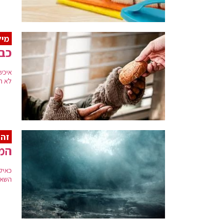
מיל
כב
איכשה
לא ר
זה 
המל
כאילו
השאיר