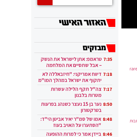
טראמפ: אתן לישראל את הנשק
7:35
– אבל שתסיים את המלחמה
לכן כאן לסידרה של 4 כתבות את רותה קשת, סטייליסטית ובעלת מותג האופנה rare
בעזה
דיווח אמריקני: "חיזבאללה לא
7:18
יתקוף את ישראל במהלך המו"מ
בקטאר"
צה"ל תקף הלילה עשרות
7:17
מטרות בלבנון
נער בן 15 נעצר כשנהג בפרעות
8:50
בטרקטורון
אמו של סמ"ר יאיר אביטן הי"ד:
8:48
בות
"הסתערו על האויב בעוז
ובגבורה"
ביידן אמר כי למרות ההופעה
8:46