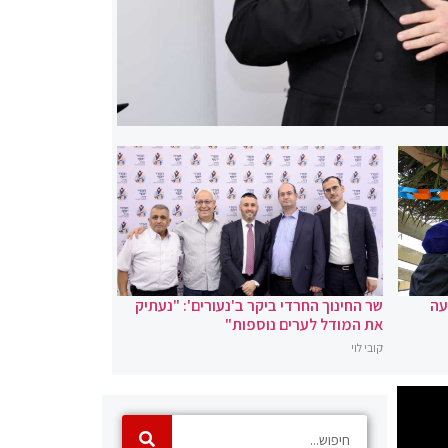
עה
שר החינוך החרדי ביקר ב'נעורים': "נעתיק
את המודל לערים נוספות"
קובי לוי