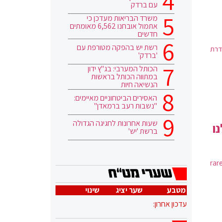
עם ברדק
משרד הבריאות מעדכן כי
אתמול אובחנו 6,562 מאומתים
חדשים
רשת יש בהפקה מטורפת עם
דרת
'ברדק'
הכותל המערבי: בג"ץ ידון
במתווה הכותל בראשות
הנשיאה חיות
האסירים הביטחוניים מאיימים:
"נשבות רעב ברמאדן"
שעות אחרונות לחגיגה הגדולה
ו
ברשת 'יש'
לכן כאן לסידרה של 4 כתבות את רותה קשת, סטייליסטית ובעלת מותג האופנה rare
מטבע
שער יציג
שינוי
עדכון אחרון: