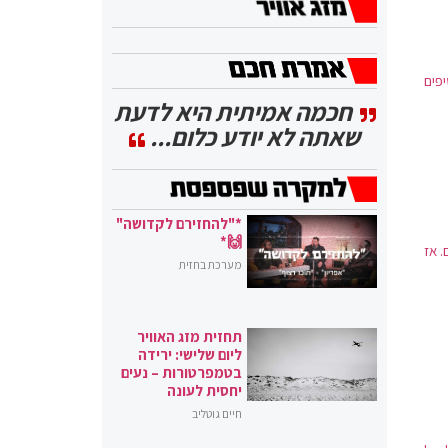
בייבוא ושיווק מוצרים אורגניים לישראל, הכינו 8 טיפים
חכמה אמיתית היא לדעת
שאתה לא יודע כלום...
*"להחזירם לקדושה"
🙌*
 אז
מערכת בחזית
תחזית מזג האוויר
ליום שלישי: ירידה
בטמפרטורות – נעים
יחסית לעונה
חיים גוטליב