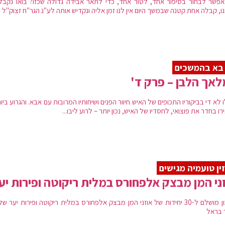
אפשר לבחור בסיפור אחד, לטור אחד, כדי לתאר אבידה גדולה שכזו? בואו נקבל
ו, קבלה אחת קטנה שבמשך היום אין לנו זמן אליה ונקדיש אותה לע"נ הגר"ח זצוק"ל
בא בהמשכים
אך הלבן – פרק ד'
 לא די בביקוריו התכופים של האיש חיוור הפנים ושיחותיו המרובות עם אבא. והגרוע ביו
ו בחדר את פוצואי, לחסדיו של האיש, נכון יותר – לרוע ליבו...
ין טועמיה מגישים
ני המן מבצק אלפחורס במלית ריקוטה ופירות יע
מתכון מושלם ל-30 יחידות של אוזני המן מבצק אלפחורס במלית ריקוטה ופירות יער ש
 בראל