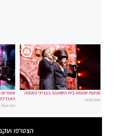
חגיגות שמחת בית השואבה בבנייני האומה
אומרים ת
האברכים
איטה קולמן
נועה קפלן
הצטרפו ועקב