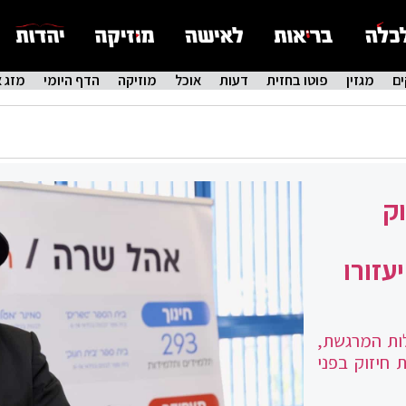
ם
מגזין
פוטו בחזית
דעות
אוכל
מוזיקה
הדף היומי
מזג א
ק
עזורו
ות המרגשת,
 חיזוק בפני