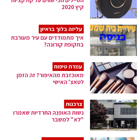
הסיילים הכי שווים על קולקציות
קיץ 2020
עליזה בלוך בראיון
איך מתמודדים עם עיר מעורבת
בתקופת קורונה?
עמדת טיפוח
מאוכזבת מהאיפור? זה הזמן
לטאצ' האישי
צרכנות
נשות האופנה החרדיות שאמרו
"לא" למשבר