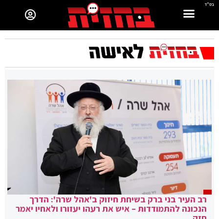
בס"ד
רב העיר בני ברק בשיחת חיזוק ב'אהל שרה': הדרך
הנכונה להתמודדות – איש את רעהו יעזורו ולאחיו יאמר
חזק