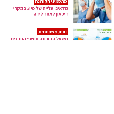
מתסמיני הקורונה
מדאיג: עלייה של פי 3 במקרי
דיכאון לאחר לידה
זווית משפחתית
משאל הקורונה חושף: החרדים
שנואים יותר?
אופנה
ציורי השמלה של מלניה טראמפ
עוררו סערה
רגע לנפש
סיוט של נסיעה לצפון ונקודת
ראייה חיובית