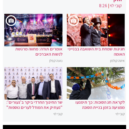
קובי לוי
|
8:26
חגיגות שמחת בית השואבה בבנייני
אומרים תודה: מחווה מרגשת
האומה
לנשות האברכים
איטה קולמן
נועה קפלן
לקראת חג הסוכות: כך תימנעו
שר החינוך החרדי ביקר ב'נעורים':
מפציעה בזמן בניית הסוכה
"נעתיק את המודל לערים נוספות"
קובי לוי
קובי לוי