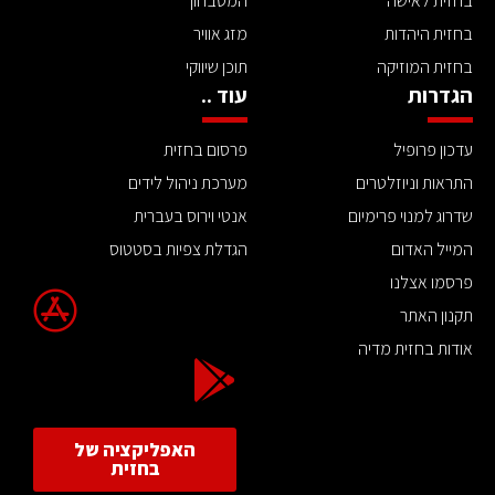
בחזית לאישה
המטבחון
בחזית היהדות
מזג אוויר
בחזית המוזיקה
תוכן שיווקי
הגדרות
עוד ..
עדכון פרופיל
פרסום בחזית
התראות וניוזלטרים
מערכת ניהול לידים
שדרוג למנוי פרימיום
אנטי וירוס בעברית
המייל האדום
הגדלת צפיות בסטטוס
פרסמו אצלנו
תקנון האתר
אודות בחזית מדיה
האפליקציה של
בחזית