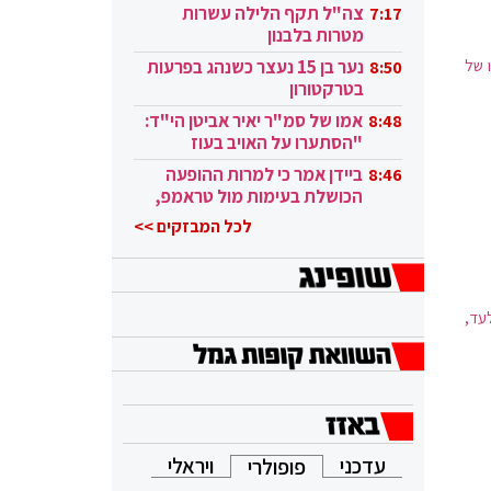
בקטאר"
צה"ל תקף הלילה עשרות
7:17
מטרות בלבנון
 של
נער בן 15 נעצר כשנהג בפרעות
8:50
בטרקטורון
אמו של סמ"ר יאיר אביטן הי"ד:
8:48
"הסתערו על האויב בעוז
ובגבורה"
ביידן אמר כי למרות ההופעה
8:46
הכושלת בעימות מול טראמפ,
הוא ממשיך
לכל המבזקים >>
עד,
עדכני
ויראלי
פופולרי