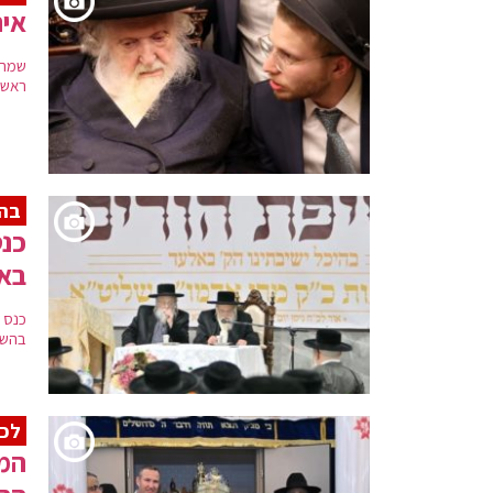
איר
שמחת
ראש 
בה
כנס
בא
כנס 
בהשת
לכב
המו