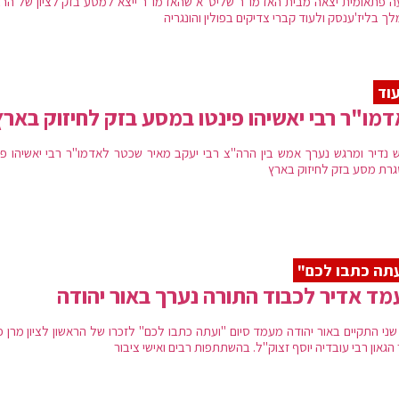
ה פתאומית יצאה מבית האדמו"ר שליט"א שהאדמו"ר ייצא למסע בזק לציון של הרבי
ך בליז'ענסק ולעוד קברי צדיקים בפולין והונגריה
וד
מו"ר רבי יאשיהו פינטו במסע בזק לחיזוק בארץ
 נדיר ומרגש נערך אמש בין הרה"צ רבי יעקב מאיר שכטר לאדמו"ר רבי יאשיהו פינ
רת מסע בזק לחיזוק בארץ
תה כתבו לכם"
ד אדיר לכבוד התורה נערך באור יהודה
 שני התקיים באור יהודה מעמד סיום "ועתה כתבו לכם" לזכרו של הראשון לציון מרן 
הגאון רבי עובדיה יוסף זצוק"ל. בהשתתפות רבים ואישי ציבור