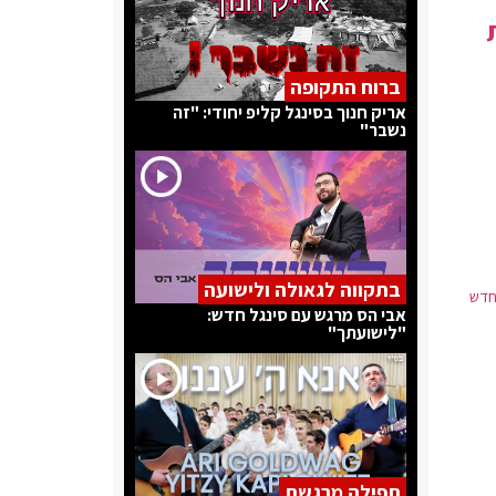
ברוח התקופה
אריק חנוך בסינגל קליפ יחודי: "זה
נשבר"
בתקווה לגאולה ולישועה
חדש
אבי הס מרגש עם סינגל חדש:
"לישועתך"
תפילה מרגשת