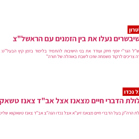
רון
יבשרים נעלו את בין הזמנים עם הראשל"צ
"ל הגר"י יוסף חיזק ועודד את בני הישיבות להתמיד בלימוד בזמן קיץ הבעל"ט: "
ה צריכים לרקוד משמחה שזכו לשבת באוהלה של תורה"
 נכדו
ולת הדברי חיים מצאנז אצל אב"ד צאנז טשאקו
ת הרה''ק בעל הדברי חיים מצאנז זיע''א אצל נכדו הגה''צ אב''ד צאנז טשאקווא שליט'