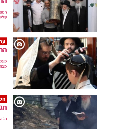
הר
המונ
שליט
ערב
הרב
מעמד
מצוה
חֲסַ
חג 
חג ה