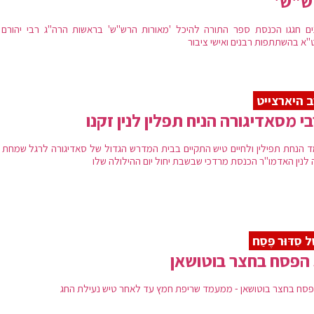
ש"ש'
ים חגגו הכנסת ספר התורה להיכל 'מאורות הרש''ש' בראשות הרה''ג רבי יהורם 
''א בהשתתפות רבנים ואישי ציבור
 היארצייט
י מסאדיגורה הניח תפלין לנין זקנו
 הנחת תפילין ולחיים טיש התקיים בבית המדרש הגדול של סאדיגורה לרגל שמחת 
 לנין האדמו"ר הכנסת מרדכי שבשבת יחול יום ההילולה שלו
ל סִדּוּר פֶּסַח
הפסח בחצר בוטושאן
פסח בחצר בוטושאן - ממעמד שריפת חמץ עד לאחר טיש נעילת החג