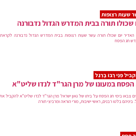
 שעות רצופות
 שכולו תורה בבית המדרש הגדול נדבורנה
האדיר יום שכולו תורה עשר שעות רצופות בבית המדרש הגדול נדבורנה לקראת 
ש חג הפסח
ְבִּיל פְּנֵי רַבּוֹ בָּרֶגֶל
הפסח במעונו של מרן הגר"ד לנדו שליט"א
ים צבאו בימי חג הפסח על ביתו של גאון ישראל מרן הגר"ד לנדו שליט"א להקביל את 
 ביניהם בלטו רבנים, ראשי ישיבות, מורי הוראה ומרביצי תורה
ב פסח