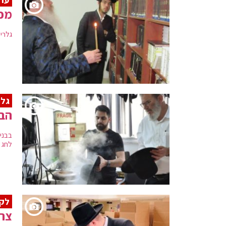
מכי
גלרי
גלר
הבנ
בבני
לחג
לק
צרכ