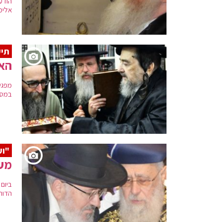
הודע
אלימל
תיע
האד
מפגש
במסג
"וע
מעמ
ביום
הדור 