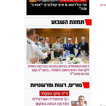
ארי גולדוואג & איצי קפלוביץ: "אנא ה'
גון
עננו"
צילום:
קובי גדעון / לע"מ
ראש הממשלה בנימין נתניהו בהרמת כוסית
לקראת ראש השנה במוסד, בשב"כ ועם
פורום מטכ"ל
ד"ר מיקי וינקלר
: כך תתמודדו עם רעידת
האדמה הבאה במקום