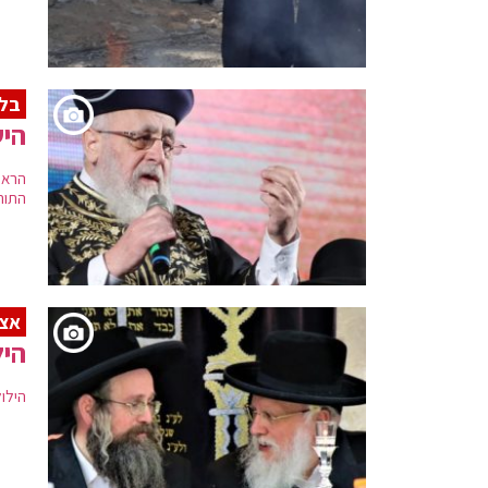
בלט
היש
הראש
התור
אצל
היל
הילול