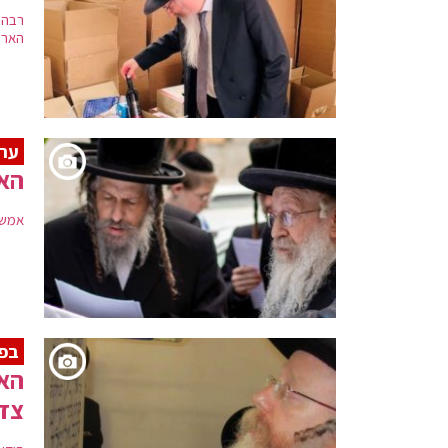
רבה 
הארי
ער
האד
אמש 
בפת
הא
צדי