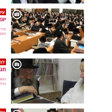
עשר
יום
סדר 
התקד
לְהַק
חג 
המונ
ברגל.
ער