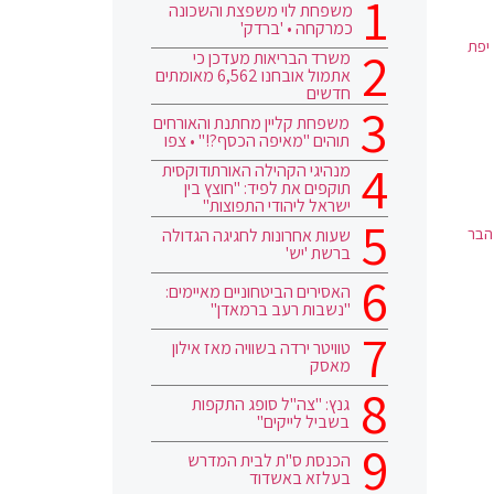
משפחת לוי משפצת והשכונה
כמרקחה • 'ברדק'
יפת
משרד הבריאות מעדכן כי
אתמול אובחנו 6,562 מאומתים
חדשים
משפחת קליין מחתנת והאורחים
תוהים "מאיפה הכסף?!" • צפו
מנהיגי הקהילה האורתודוקסית
תוקפים את לפיד: "חוצץ בין
ישראל ליהודי התפוצות"
הבר
שעות אחרונות לחגיגה הגדולה
ברשת 'יש'
האסירים הביטחוניים מאיימים:
"נשבות רעב ברמאדן"
טוויטר ירדה בשוויה מאז אילון
מאסק
גנץ: "צה"ל סופג התקפות
בשביל לייקים"
הכנסת ס"ת לבית המדרש
בעלזא באשדוד