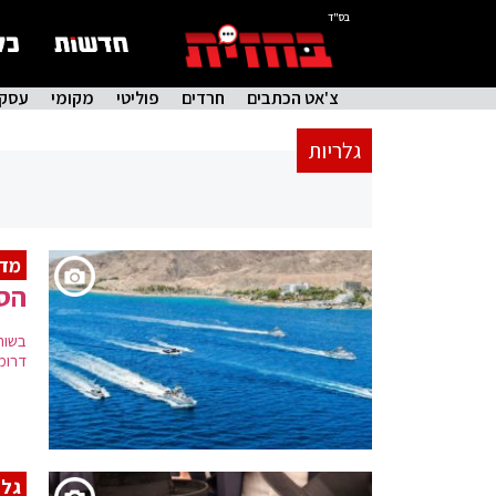
בס"ד
צ'אט הכתבים
חרדים
פוליטי
מקומי
עסקי
גלריות
מדן
הסת
דרומ
גלר