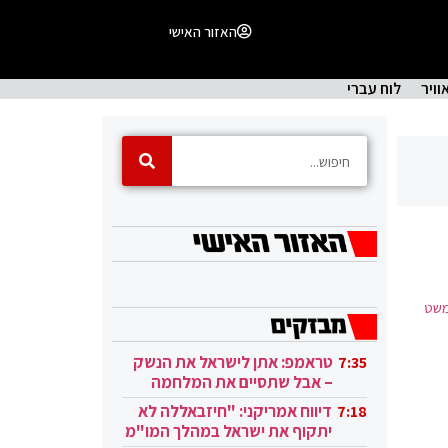
האזור האישי
וויר
לוח עברי
74 שכללו מטס, משט
טראמפ: אתן לישראל את הנשק
7:35
– אבל שתסיים את המלחמה
בעזה
דיווח אמריקני: "חיזבאללה לא
7:18
יתקוף את ישראל במהלך המו"מ