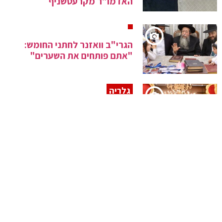
האדמו"ר מקרעטשניף
הגרי"ב וואזנר לחתני החומש:
"אתם פותחים את השערים"
גלריה
סיכום ימי השבע ברכות בשמחת
בית ויזניץ – וויען – גאלאנטא
התכנסות מרכזית וסיום הש"ס
בשבט הלוי