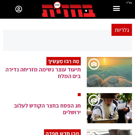
בס"ד
גלריות
מָה רַבּוּ מַעֲשֶׂיךָ
תיעוד עוצר נשימה מזריחה נדירה
בים המלח
חג הפסח בחצר הקודש לעלוב
ירושלים
מִבֶּן חֹדֶשׁ תִּפְדֶּה