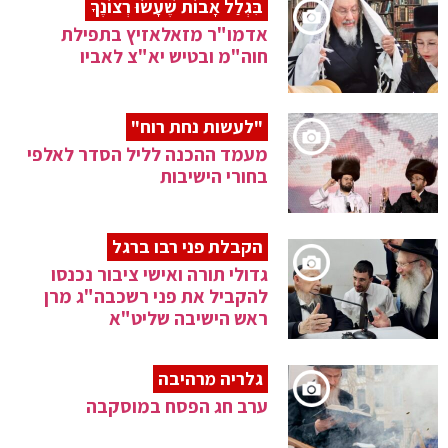
בִּגְלַל אָבוֹת שֶׁעָשׂוּ רְצוֹנֶךָ
אדמו"ר מזאלאזיץ בתפילת
חוה"מ ובטיש יא"צ לאביו
"לעשות נחת רוח"
מעמד ההכנה לליל הסדר לאלפי
בחורי הישיבות
הקבלת פני רבו ברגל
גדולי תורה ואישי ציבור נכנסו
להקביל את פני רשכבה"ג מרן
ראש הישיבה שליט"א
גלריה מרהיבה
ערב חג הפסח במוסקבה