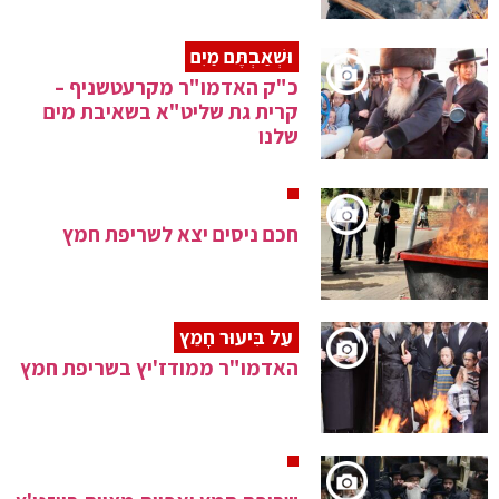
וּשְׁאַבְתֶּם מַיִם
כ"ק האדמו"ר מקרעטשניף –
קרית גת שליט"א בשאיבת מים
שלנו
חכם ניסים יצא לשריפת חמץ
עַל בִּיעוּר חָמֵץ
האדמו"ר ממודז'יץ בשריפת חמץ