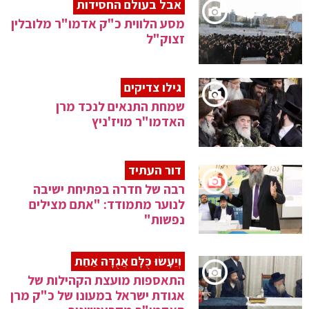
אבל בעולם החסידות
מסע הלווית כ"ק אדמו"ר מלובלין
זצוק"ל
גילו צדיקים
שמחת התנאים לנכד מרן
האדמו"ר מויז'ניץ
דור העתיד
רבה של חדרה בפתיחת ישיבה
לנוער מתמודד: "אתם מצילים
נפשות"
וְיֵעָשׂוּ כֻּלָּם אֲגֻדָּה אַחַת
התאספות מועצת הקהילות של
אגודת ישראל במעונו של כ"ק מרן