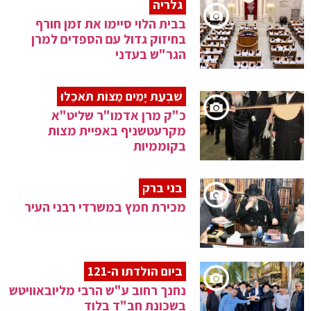
גלריה
בבית הלוי סיימו את זמן חורף
בחיזוק גדול עם הספדים למרן
הגר"ש בעדני
שִׁבְעַת יָמִים מַצּוֹת תֹּאכֵלוּ
כ"ק מרן אדמו"ר שליט"א
מקרעטשניף באפיית מצות
בקוממיות
בני ברק
מכירת חמץ במשרדי רבני העיר
ביום הולדתו ה-121
נחנך רחוב ע"ש הרבי מליובאוויטש
בשכונת חב"ד בלוד