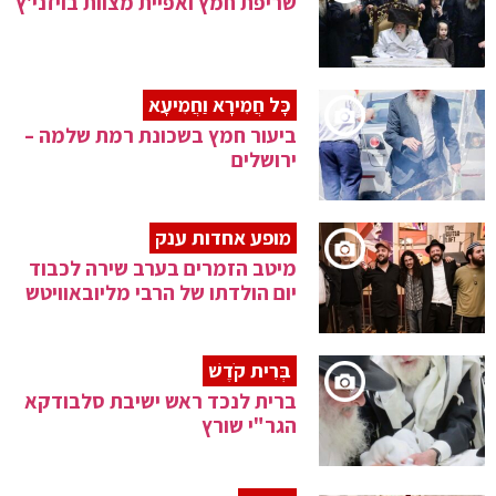
שריפת חמץ ואפיית מצוות בויזני'ץ
כָּל חֲמִירָא וַחֲמִיעָא
ביעור חמץ בשכונת רמת שלמה –
ירושלים
מופע אחדות ענק
מיטב הזמרים בערב שירה לכבוד
יום הולדתו של הרבי מליובאוויטש
בְּרִית קֹדֶשׁ
ברית לנכד ראש ישיבת סלבודקא
הגר"י שורץ