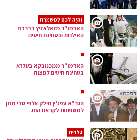
וְהָיָה לָכֶם לְמִשְׁמֶרֶת
האדמו"ר מזאלאזיץ בברכת
האילנות ובטחינת חיטים
האדמו"ר ממכנובקא בעלזא
בטחינת חיטים למצות
הגר"א עפג'ין חילק אלפי סלי מזון
למשפחות לקראת החג
גלריה