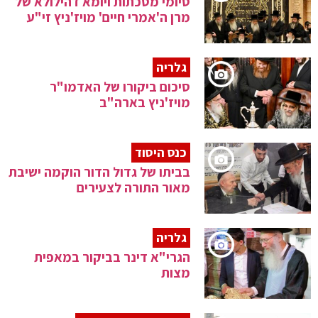
סיומי מסכתות ויומא דהילולא של
מרן ה'אמרי חיים' מויז'ניץ זי"ע
גלריה
סיכום ביקורו של האדמו"ר
מויז'ניץ בארה"ב
כנס היסוד
בביתו של גדול הדור הוקמה ישיבת
מאור התורה לצעירים
גלריה
הגרי"א דינר בביקור במאפית
מצות