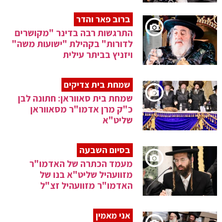
ברוב פאר והדר
התרגשות רבה בדינר "מקושרים
לדורות" בקהילת "ישועות משה"
ויזניץ בביתר עילית
שמחת בית צדיקים
שמחת בית סאווראן: חתונה לבן
כ"ק מרן אדמו"ר מסאווראן
שליט"א
בסיום השבעה
מעמד הכתרה של האדמו"ר
מזוועהיל שליט"א בנו של
האדמו"ר מזוועהיל זצ"ל
אני מאמין