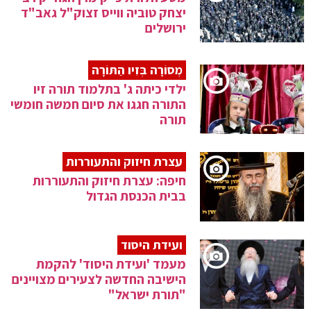
יצחק טוביה ווייס זצוק"ל גאב"ד
ירושלים
מְסוֹרָה בְּזִיו הַתּוֹרָה
ילדי כיתה ג' בתלמוד תורה זיו
התורה חגגו את סיום חמשה חומשי
תורה
עצרת חיזוק והתעוררות
חיפה: עצרת חיזוק והתעוררות
בבית הכנסת הגדול
ועידת היסוד
מעמד 'ועידת היסוד' להקמת
הישיבה החדשה לצעירים מצויינים
"תורת ישראל"