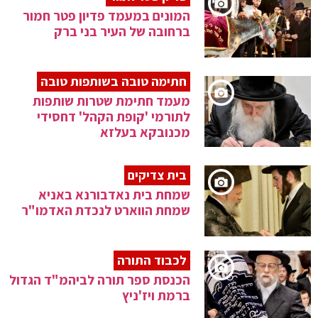
המונים במעמד פדיון פטר חמור
ברחובה של העיר בני ברק
חתימה טובה בשותפות טובה
מעמד חתימת שטרות שותפות
לתורמי 'קופת הקהל' דחסידי
מכנובקא בעלזא
בית צדיקים
שמחת בית נאדבורנא באניא
שמחת הווארט לנכדת האדמו"ר
לכבוד התורה
הכנסת ספר תורה לביהמ"ד הגדול
ברמת ויז'ניץ