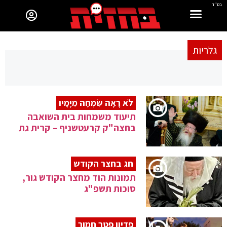
בס"ד
גלריות
לֹא רָאָה שִׂמְחָה מִיָּמָיו
תיעוד משמחות בית השואבה
בחצה"ק קרעטשניף – קרית גת
חג בחצר הקודש
תמונות הוד מחצר הקודש גור,
סוכות תשפ"ג
פדיון פטר חמור