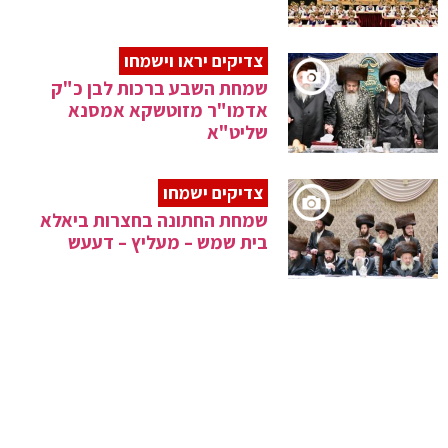
צדיקים יראו וישמחו
שמחת השבע ברכות לבן כ"ק
אדמו"ר מזוטשקא אמסנא
שליט"א
צדיקים ישמחו
שמחת החתונה בחצרות ביאלא
בית שמש – מעליץ – דעעש
מעמד היסטורי
ויכתב בספר דברי הימים: מעמד
היסטורי בחסידות גור לשותפות
בבניין בית המדרש
ברית מצווה