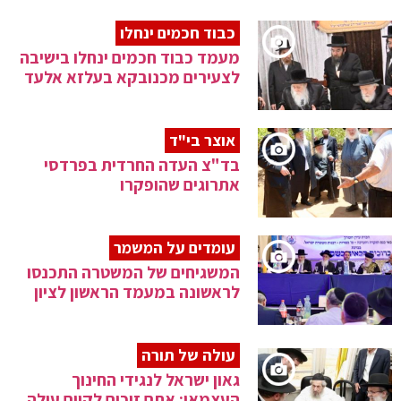
כבוד חכמים ינחלו
מעמד כבוד חכמים ינחלו בישיבה
לצעירים מכנובקא בעלזא אלעד
אוצר בי"ד
בד"צ העדה החרדית בפרדסי
אתרוגים שהופקרו
עומדים על המשמר
המשגיחים של המשטרה התכנסו
לראשונה במעמד הראשון לציון
עולה של תורה
גאון ישראל לנגידי החינוך
העצמאי: אתם זוכים לקיים עולה