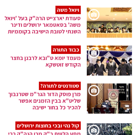
ויואל משה
סעודת יארצייט הרה"ק בעל 'ויואל
משה' בסאטמאר ירושלים ודינר
השנתי לטובת הישיבה בקוממיות
כבוד התורה
מעמד יומא ט"ובא לרבנן בחצר
הקודש זוטשקא
סטודנטים לתורה?
מרן פוסק הדור הגר"מ שטרנבוך
שליט"א בבין הזמנים אפשר
להכיר כל בחור ישיבה
קול נהי ובכי בחוצות ירושלים
מסע הלווית כ"ק מרן הגה"ק רבי