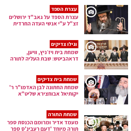
עצרת הספד
עצרת הספד על גאב"ד ירושלים
זצ"ל ע"י אנשי העדה החרדית
וגילו צדיקים
שמחת בית ויז׳ניץ, וויען,
דראהביטש: שבת העליה לתורה
שמחת בית צדיקים
שמחת החתונה לבן האדמו"ר ר'
יקותיאל אבוחצירא שליט"א
שמחת התורה
מעמד אדיר ומרומם הכנסת ספר
תורה מיוחד 'דעם רעבינ'ס ספר