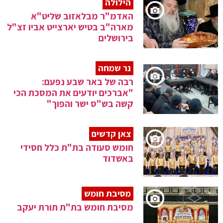
הילולה
האדמ"ר מבלאזוב שליט"א
מארה"ב בטיש יארצייט אביו זצ"ל
בירושלים
נר שמחה
רבה של באר שבע נפעם:
"אברכים יודעים את המסכת הכי
קשה בש"ס ישר והפוך"
צאן קדשים
חומש סעודה בת"ת כלל חסידי
באשדוד
מסיבת חומש
מסיבת חומש בת"ת תורת יעקב