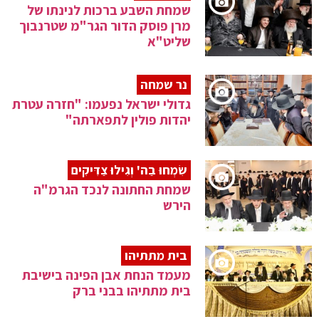
שמחת השבע ברכות לנינתו של
מרן פוסק הדור הגר"מ שטרנבוך
שליט"א
נר שמחה
גדולי ישראל נפעמו: "חזרה עטרת
יהדות פולין לתפארתה"
שִׂמְחוּ בַה' וְגִילוּ צַדִּיקִים
שמחת החתונה לנכד הגרמ"ה
הירש
בית מתתיהו
מעמד הנחת אבן הפינה בישיבת
בית מתתיהו בבני ברק