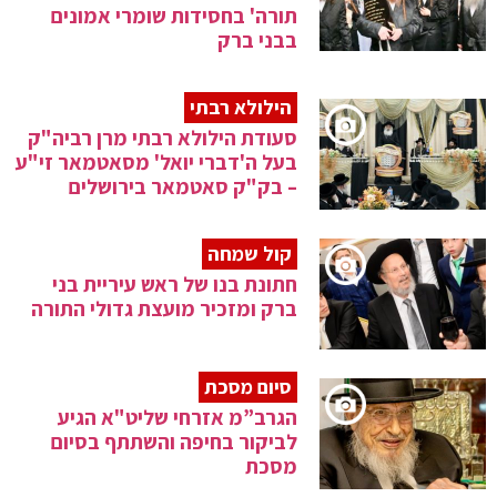
תורה' בחסידות שומרי אמונים
בבני ברק
הילולא רבתי
סעודת הילולא רבתי מרן רביה"ק
בעל ה'דברי יואל' מסאטמאר זי"ע
– בק"ק סאטמאר בירושלים
קול שמחה
חתונת בנו של ראש עיריית בני
ברק ומזכיר מועצת גדולי התורה
סיום מסכת
הגרב”מ אזרחי שליט"א הגיע
לביקור בחיפה והשתתף בסיום
מסכת