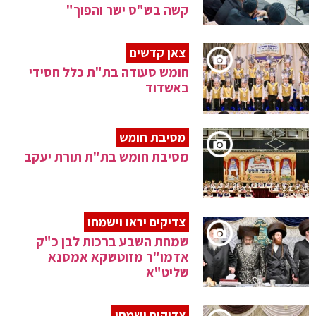
קשה בש"ס ישר והפוך"
צאן קדשים
חומש סעודה בת"ת כלל חסידי
באשדוד
מסיבת חומש
מסיבת חומש בת"ת תורת יעקב
צדיקים יראו וישמחו
שמחת השבע ברכות לבן כ"ק
אדמו"ר מזוטשקא אמסנא
שליט"א
צדיקים ישמחו