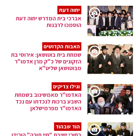
יחוה דעת
אברכי בית המדרש יחוה דעת
הוסמכו לרבנות
האבות הקדושים
שמחת בית בוטושאן: אירוסי בת
הזקונים של כ"ק מרן אדמו"ר
מבוטושאן שליט"א
וגילו צדיקים
האדמו"ר מאמשינוב בשמחת
השבע ברכות לנכדתו עם נכד
האדמו"ר מפרמישלאן
הוד שבהוד
בחורי ישיבת "חיי תורה" הורידו