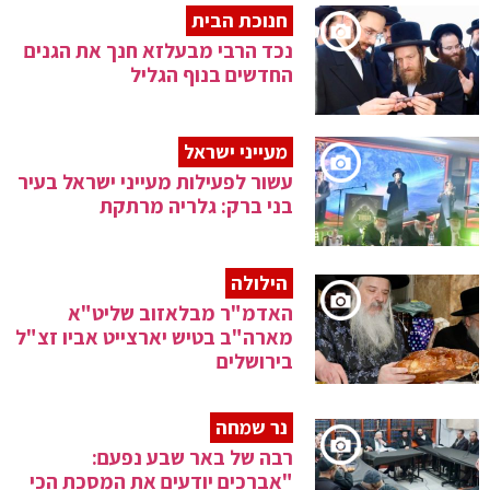
חנוכת הבית
נכד הרבי מבעלזא חנך את הגנים
החדשים בנוף הגליל
מעייני ישראל
עשור לפעילות מעייני ישראל בעיר
בני ברק: גלריה מרתקת
הילולה
האדמ"ר מבלאזוב שליט"א
מארה"ב בטיש יארצייט אביו זצ"ל
בירושלים
נר שמחה
רבה של באר שבע נפעם:
"אברכים יודעים את המסכת הכי