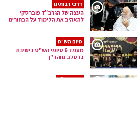
דרכי רבותינו
העצה של הגרב"ד פוברסקי
להאהיב את הלימוד על הבחורים
סיום הש״ס
מעמד 6 סיומי הש"ס בישיבת
ברסלב מוהר"ן
סיום הש"ס
לע"נ מרן שר התורה אלפי לומדים
סיימו את הש"ס
עטרת ישראל
שמחת בית סאדיגורה: פארשפיל
של החתן שמעון מנחם נחום בן
האדמו"ר מסאדיגורה זצ"ל