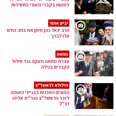
דמעות בקברי מאורי החסידות
יביע אומר
הרב יגאל כהן חיתן את בתו: כולם
עלו לברך
מחאה
עצרת מחאה וזעקה נגד חילול
הקברים בגילה
הילולא לראשל"צ
המונים התכנסו בבנייני האומה
לזכר הראשל"צ הגר"מ אליהו
זצ"ל