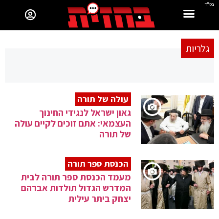
בס"ד
גלריות
עולה של תורה
גאון ישראל לנגידי החינוך
העצמאי: אתם זוכים לקיים עולה
של תורה
הכנסת ספר תורה
מעמד הכנסת ספר תורה לבית
המדרש הגדול תולדות אברהם
יצחק ביתר עילית