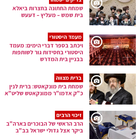
שמחת החתונה בחצרות ביאלא
בית שמש – מעליץ – דעעש
מעמד היסטורי
ויכתב בספר דברי הימים: מעמד
היסטורי בחסידות גור לשותפות
בבניין בית המדרש
ברית מצווה
שמחת בית מונקאטש: ברית לנין
כ"ק אדמו"ר ממונקאטש שליט"א
זיכוי הרבים
הרב הראשי של הבוכרים בארה"ב
ביקר אצל גדולי ישראל בב"ב