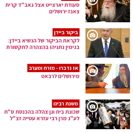
סעודת יארצייט אצל גאב"ד קרית
צאנז ירושלים
ביקור ביידן
לקראת הביקור של הנשיא ביידן:
בנימין נתניהו בהצהרה לתקשורת
אז נדברו - מזרח ומערב
מירושלים לרבאט
משנת רבינו
שכונת בית וגן צהלה בהכנסת ס"ת
לע"נ מרן רבי עזרא עטייה זצ"ל