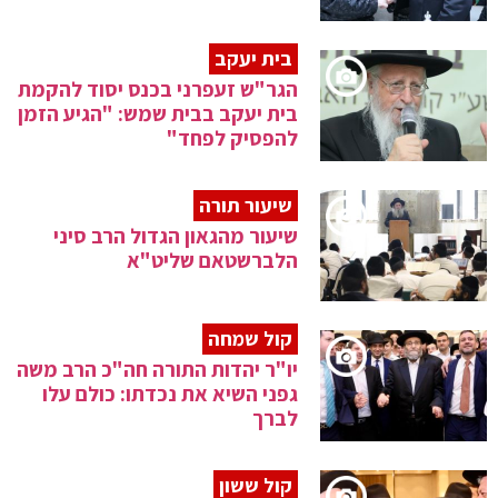
בית יעקב
הגר"ש זעפרני בכנס יסוד להקמת
בית יעקב בבית שמש: "הגיע הזמן
להפסיק לפחד"
שיעור תורה
שיעור מהגאון הגדול הרב סיני
הלברשטאם שליט"א
קול שמחה
יו"ר יהדות התורה חה"כ הרב משה
גפני השיא את נכדתו: כולם עלו
לברך
קול ששון