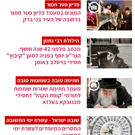
פדיון פטר חמור
המונים במעמד פדיון פטר חמור
ברחובה של העיר בני ברק
הילולת רבי נחמן
מכתב מלפני 42 שנה חושף:
הגר"ע יוסף בפניה למען "קיבוץ"
חסידי ברסלב באומן
חתימה טובה בשותפות טובה
מעמד חתימת שטרות שותפות
לתורמי 'קופת הקהל' דחסידי
מכנובקא בעלזא
שובה ישראל - עשרת ימי התשובה
המסרים המיוחדים לעשרת ימי