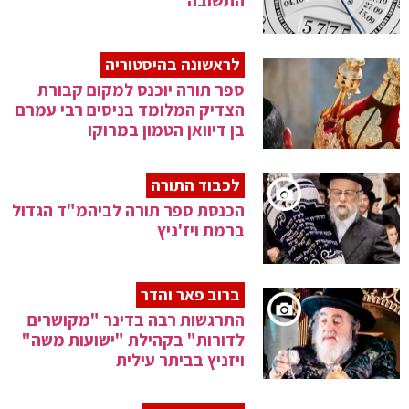
התשובה
לראשונה בהיסטוריה
ספר תורה יוכנס למקום קבורת
הצדיק המלומד בניסים רבי עמרם
בן דיוואן הטמון במרוקו
לכבוד התורה
הכנסת ספר תורה לביהמ"ד הגדול
ברמת ויז'ניץ
ברוב פאר והדר
התרגשות רבה בדינר "מקושרים
לדורות" בקהילת "ישועות משה"
ויזניץ בביתר עילית