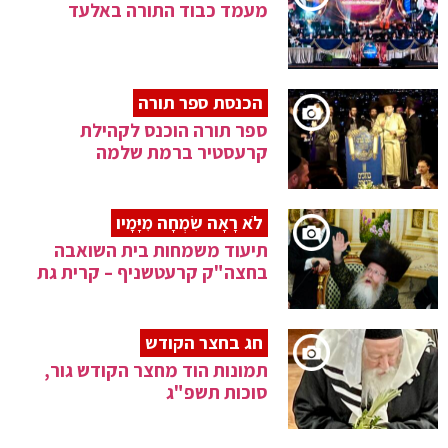
מעמד כבוד התורה באלעד
הכנסת ספר תורה
ספר תורה הוכנס לקהילת
קרעסטיר ברמת שלמה
לֹא רָאָה שִׂמְחָה מִיָּמָיו
תיעוד משמחות בית השואבה
בחצה"ק קרעטשניף – קרית גת
חג בחצר הקודש
תמונות הוד מחצר הקודש גור,
סוכות תשפ"ג