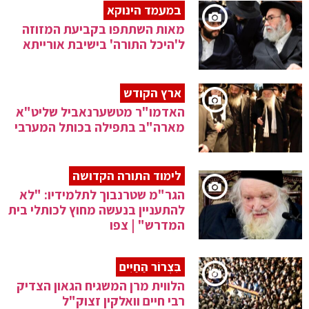
במעמד הינוקא
מאות השתתפו בקביעת המזוזה
ל'היכל התורה' בישיבת אורייתא
ארץ הקודש
האדמו"ר מטשערנאביל שליט"א
מארה"ב בתפילה בכותל המערבי
לימוד התורה הקדושה
הגר"מ שטרנבוך לתלמידיו: "לא
להתעניין בנעשה מחוץ לכותלי בית
המדרש" | צפו
בִּצְרוֹר הַחַיִּים
הלווית מרן המשגיח הגאון הצדיק
רבי חיים וואלקין זצוק"ל