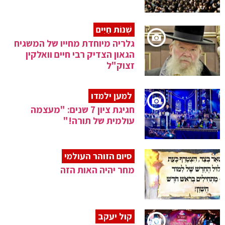
שְׁנוֹת חַיִּים
גלריה מיוחדת מחייו של המשגיח
הגאון הצדיק רבי חיים וואלקין
זצוק"ל
למען ילמדו
חגיגת ציון 7 שנים: "מעצמה
עולמית של תורה!"
סיום הזוהר העולמי
מחר יהיה האות הזה
קול יעקב