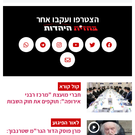
הצטרפו ועקבו אחר
קול קורא
חברי מועצת "מרכז רבני
אירופה": תוקפים את חוק השבות
לאור הפיגוע
מרן פוסק הדור הגר"מ שטרנבוך: