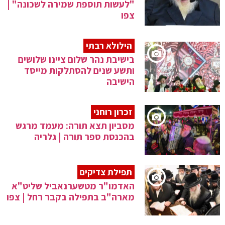
"לעשות תוספת שמירה לשכונה" |
צפו
הילולא רבתי
בישיבת נהר שלום ציינו שלושים
ותשע שנים להסתלקות מייסד
הישיבה
זכרון רוחני
מסביון תצא תורה: מעמד מרגש
בהכנסת ספר תורה | גלריה
תפילת צדיקים
האדמו"ר מטשערנאביל שליט"א
מארה"ב בתפילה בקבר רחל | צפו