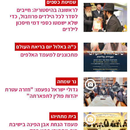
שמיטת כספים
לראשונה בהיסטוריה: חייבים
לסדר לכל הילדים פרוזבול, כדי
שלא ישמטו כספי דמי חיסכון
לילדים
כ"ה באלול יום בריאת העולם
מתכוננים למעמד האלפים
נר שמחה
גדולי ישראל נפעמו: "חזרה עטרת
יהדות פולין לתפארתה"
בית מתתיהו
מעמד הנחת אבן הפינה בישיבת