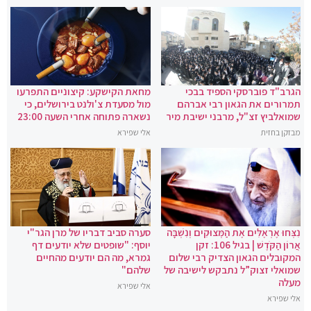
הגרב"ד פוברסקי הספיד בבכי
מחאת הקישקע: קיצוניים התפרעו
תמרורים את הגאון רבי אברהם
מול מסעדת צ'ולנט בירושלים, כי
שמואלביץ זצ"ל, מרבני ישיבת מיר
נשארה פתוחה אחרי השעה 23:00
מבזקן בחזית
אלי שפירא
נִצְּחוּ אֶרְאֶלִּים אֶת הַמְּצוּקִים וְנִשְׁבָּה
סערה סביב דבריו של מרן הגר"י
אֲרוֹן הַקֹּדֶשׁ | בגיל 106: זקן
יוסף: "שופטים שלא יודעים דף
המקובלים הגאון הצדיק רבי שלום
גמרא, מה הם יודעים מהחיים
שמואלי זצוק”ל נתבקש לישיבה של
שלהם"
מעלה
אלי שפירא
אלי שפירא