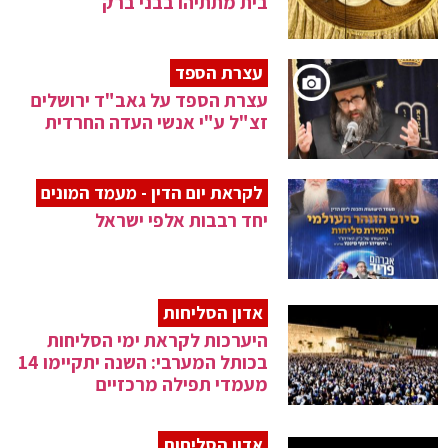
בית מתתיהו בבני ברק
עצרת הספד
עצרת הספד על גאב"ד ירושלים
זצ"ל ע"י אנשי העדה החרדית
לקראת יום הדין - מעמד המונים
יחד רבבות אלפי ישראל
אדון הסליחות
היערכות לקראת ימי הסליחות
בכותל המערבי: השנה יתקיימו 14
מעמדי תפילה מרכזיים
אדון הסליחות