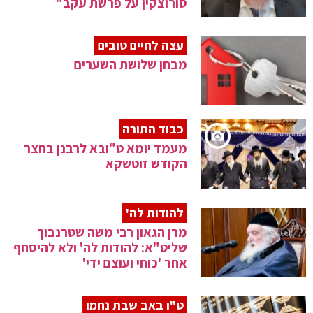
סורוצקין על פרשת עקב"
עצה לחיים טובים
מבחן שלושת השערים
כבוד התורה
מעמד יומא ט"ובא לרבנן בחצר
הקודש זוטשקא
להודות לה'
מרן הגאון רבי משה שטרנבוך
שליט"א: להודות לה' ולא להיסחף
אחר 'כוחי ועוצם ידי'
ט"ו באב שבת נחמו