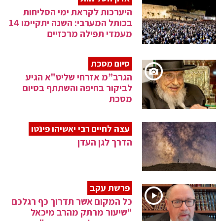
היערכות לקראת ימי הסליחות
בכותל המערבי: השנה יתקיימו 14
מעמדי תפילה מרכזיים
סיום מסכת
הגרב”מ אזרחי שליט"א הגיע
לביקור בחיפה והשתתף בסיום
מסכת
עצה לחיים רבי יאשיהו פינטו
הדרך לגן העדן
פרשת עקב
כל המקום אשר תדרוך כף רגלכם
"שיעור מרתק מהרב מיכאל