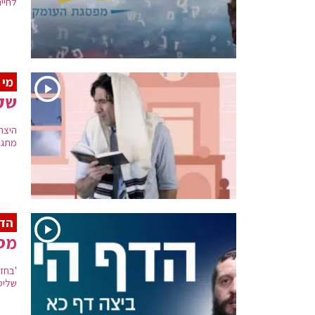
לחיי
מי 
שקר
היצר
מתגל
הדף
מס
'בחזי
שליט