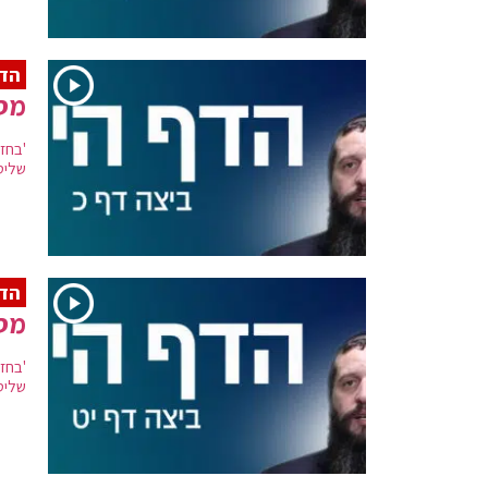
הדף
מסכ
'בחזי
שליט
הדף
מסכ
'בחזי
שליט