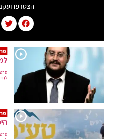
הצטרפו ועקב
פרק
למה
סרטו
לחיים
פרק
היכ
סרטו