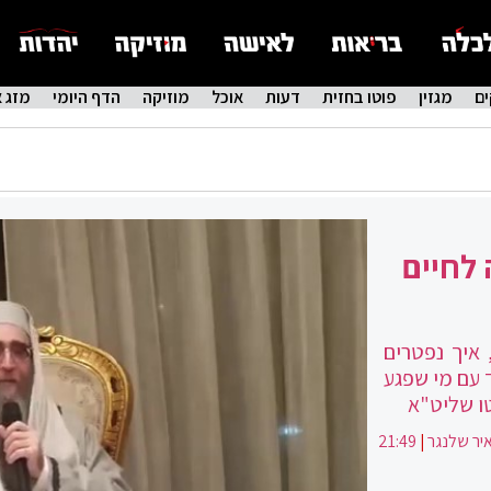
ם
מגזין
פוטו בחזית
דעות
אוכל
מוזיקה
הדף היומי
מזג א
 לחיים
 איך נפטרים
עם מי שפגע
טו שליט"א
יר שלנגר
|
21:49