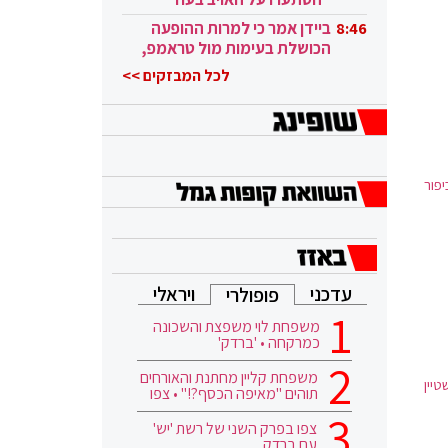
ובגבורה"
ביידן אמר כי למרות ההופעה
8:46
הכושלת בעימות מול טראמפ,
הוא ממשיך
לכל המבזקים >>
פור
עדכני
ויראלי
פופולרי
משפחת לוי משפצת והשכונה
כמרקחה • 'ברדק'
משפחת קליין מחתנת והאורחים
טיין
תוהים "מאיפה הכסף?!" • צפו
צפו בפרק השני של רשת 'יש'
עם ברדק