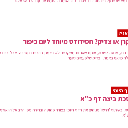
ם מאושרים על פי החסידות. צפו ב"סוד השמחה התמידית" עם הרב ישי אלגזי
אני?
ן או צדיק? חסידודס מיוחד ליום כיפור
 הרע מנסה לשכנע אותנו שאנחנו משקרים ולא באמת חוזרים בתשובה. אבל ביום כי
ה מי אני באמת - צדיק שלפעמים טועה
 היומי
כת ביצה דף כ"א
ת' בשיתוף 'דרשו' מגישים את הדף היומי בצורה פשוטה ובהירה מפי הרב אליהו אורנש
"א