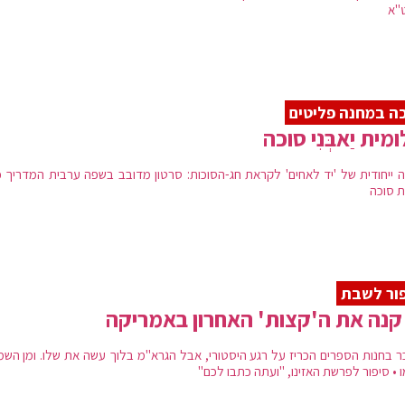
"א
ה במחנה פליטים
מית יַאבְּנִי סוכה
 ייחודית של 'יד לאחים' לקראת חג-הסוכות: סרטון מדובב בשפה ערבית המדריך כ
ת סוכה
ור לשבת
קנה את ה'קצות' האחרון באמריקה
ר בחנות הספרים הכריז על רגע היסטורי, אבל הגרא"מ בלוך עשה את שלו. ומן השמי
 • סיפור לפרשת האזינו, "ועתה כתבו לכם"