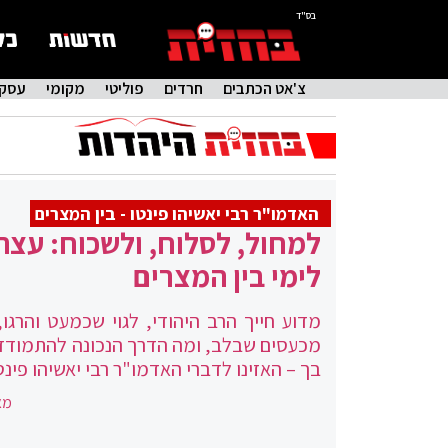
בס"ד
צ'אט הכתבים
חרדים
פוליטי
מקומי
עסקי
האדמו"ר רבי יאשיהו פינטו - בין המצרים
למחול, לסלוח, ולשכוח: עצה
לימי בין המצרים
מדוע חייך הרב היהודי, לגוי שכמעט והרגו,
מכעסים שבלב, ומה הדרך הנכונה להתמודד 
בך – האזינו לדברי האדמו"ר רבי יאשיהו פינ
מא