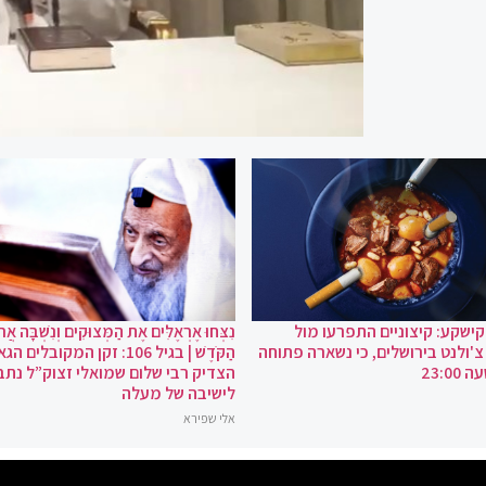
שקע: קיצוניים התפרעו מול
נִצְּחוּ אֶרְאֶלִּים אֶת הַמְּצוּקִים וְנִשְׁבָּה אֲרו
ולנט בירושלים, כי נשארה פתוחה
הַקֹּדֶשׁ | בגיל 106: זקן המקובלים הג
23:0
הצדיק רבי שלום שמואלי זצוק”ל נת
לישיבה של מעלה
אלי שפירא