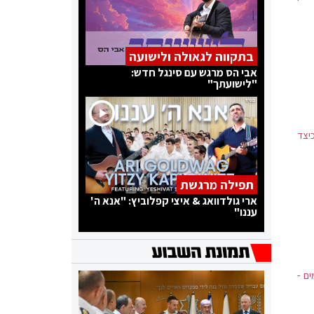
בתקווה לגאולה ולישועה
אבי הס מרגש עם סינגל חדש:
"לישועתך"
יצד
תפילה מרגשת
ארי גולדוואג & איצי קפלוביץ: "אנא ה'
עננו"
ם -