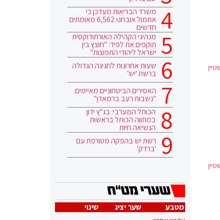
משרד הבריאות מעדכן כי
אתמול אובחנו 6,562 מאומתים
חדשים
מנהיגי הקהילה האורתודוקסית
תוקפים את לפיד: "חוצץ בין
ישראל ליהודי התפוצות"
שעות אחרונות לחגיגה הגדולה
טיין
ברשת 'יש'
האסירים הביטחוניים מאיימים:
"נשבות רעב ברמאדן"
הכותל המערבי: בג"ץ ידון
במתווה הכותל בראשות
הנשיאה חיות
רשת יש בהפקה מטורפת עם
'ברדק'
טיין
מטבע
שער יציג
שינוי