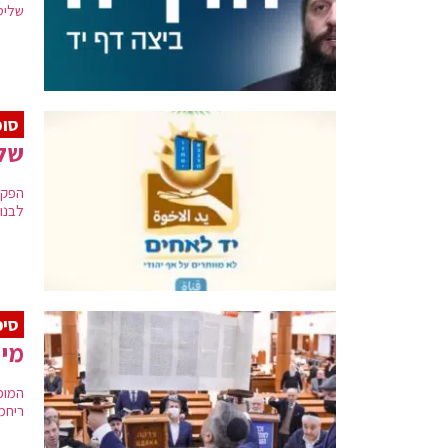
שליט
סוכ
שלו
הפקה
לבנו
סיפ
מי 
המוכ
ריחמו