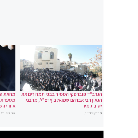
הגרב"ד פוברסקי הספיד בבכי תמרורים את
מחאת הקי
הגאון רבי אברהם שמואלביץ זצ"ל, מרבני
מסעדת צ'
ישיבת מיר
אחרי השעה 0
מבזקן בחזית
אלי שפירא