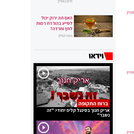
חיים גוטליב
טיין
האם תה ירוק יכול
לסייע בהורדת רמות
לחץ וחרדה?
נועה קפלן
טיין
ברוח התקופה
אריק חנוך בסינגל קליפ יחודי: "זה
נשבר"
טיין