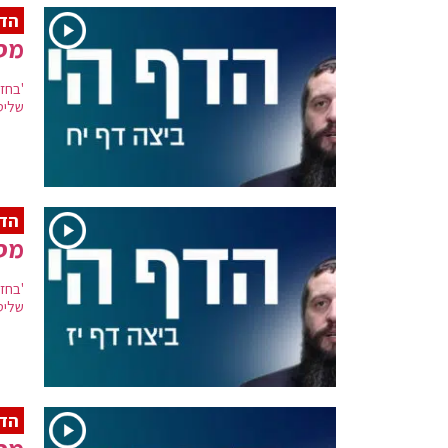
הדף
מסכ
'בחזי
שליט
הדף
מסכ
'בחזי
שליט
הדף