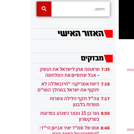
טראמפ: אתן לישראל את הנשק
7:35
יות
– אבל שתסיים את המלחמה
בעזה
דיווח אמריקני: "חיזבאללה לא
7:18
יתקוף את ישראל במהלך המו"מ
בקטאר"
צה"ל תקף הלילה עשרות
7:17
מטרות בלבנון
נער בן 15 נעצר כשנהג בפרעות
8:50
בטרקטורון
אמו של סמ"ר יאיר אביטן הי"ד:
8:48
יות
"הסתערו על האויב בעוז