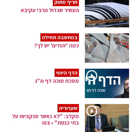
חריף מתוק
העשיר שגדול מרבי עקיבא
במחשבה תחילה
כמה 'יהודים' יש לך?
הדף היומי
מסכת סוכה דף מ"ג
שערוריה
מקלב: "לא נאשר סנקציות על
בתי כנסת" • צפו