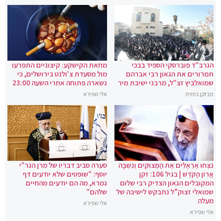
הגרב"ד פוברסקי הספיד בבכי
מחאת הקישקע: קיצוניים התפרעו
תמרורים את הגאון רבי אברהם
מול מסעדת צ'ולנט בירושלים, כי
שמואלביץ זצ"ל, מרבני ישיבת מיר
נשארה פתוחה אחרי השעה 23:00
מבזקן בחזית
אלי שפירא
נִצְּחוּ אֶרְאֶלִּים אֶת הַמְּצוּקִים וְנִשְׁבָּה
סערה סביב דבריו של מרן הגר"י
אֲרוֹן הַקֹּדֶשׁ | בגיל 106: זקן
יוסף: "שופטים שלא יודעים דף
המקובלים הגאון הצדיק רבי שלום
גמרא, מה הם יודעים מהחיים
שמואלי זצוק”ל נתבקש לישיבה של
שלהם"
מעלה
אלי שפירא
אלי שפירא