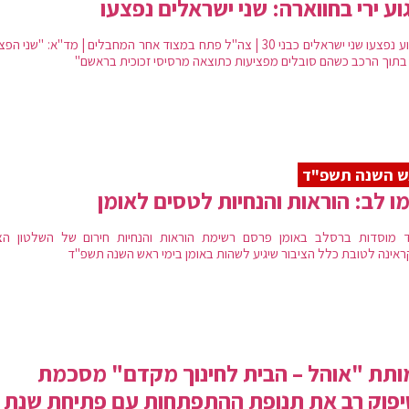
וע ירי בחווארה: שני ישראלים נפצעו
בפיגוע נפצעו שני ישראלים כבני 30 | צה"ל פתח במצוד אחר המחבלים | מד"א: "שני ה
 בתוך הרכב כשהם סובלים מפציעות כתוצאה מרסיסי זכוכית בראשם"
ש השנה תשפ"ד
ו לב: הוראות והנחיות לטסים לאומן
ד מוסדות ברסלב באומן פרסם רשימת הוראות והנחיות חירום של השלטון הצ
ראינה לטובת כלל הציבור שיגיע לשהות באומן בימי ראש השנה תשפ"ד
תת "אוהל – הבית לחינוך מקדם" מסכמת
פוק רב את תנופת ההתפתחות עם פתיחת שנת