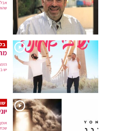
אבל 
שהות
בל
מרד
הזמר
יש ב
שומ
יוני Z: "ענ
אומן 
שכתב