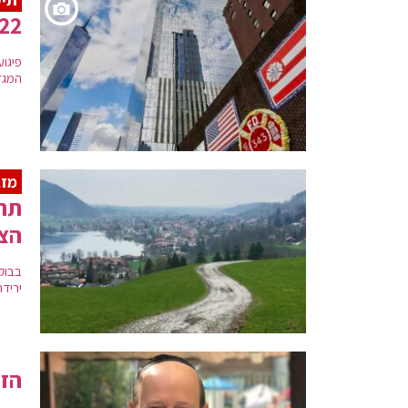
22 שנה לאסון התאומים שזעזע את אמר
פיגו
המגדלים
מזג
תחז
הצה
בבוקר
ירידה
הזמ