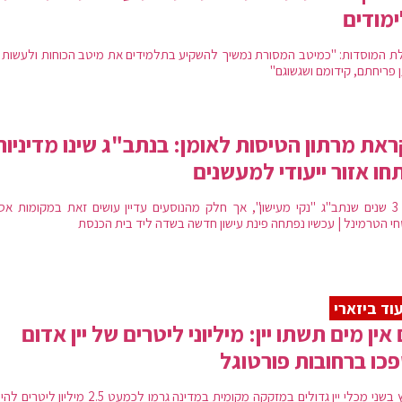
מודים
ת המוסדות: "כמיטב המסורת נמשיך להשקיע בתלמידים את מיטב הכוחות ולעשות 
 פריחתם, קידומם ושגשוגם"
את מרתון הטיסות לאומן: בנתב"ג שינו מדיניות
חו אזור ייעודי למעשנים
כבר 3 שנים שנתב"ג "נקי מעישון", אך חלק מהנוסעים עדיין עושים זאת במקומות אס
י הטרמינל | עכשיו נפתחה פינת עישון חדשה בשדה ליד בית הכנסת
וד ביזארי
אין מים תשתו יין: מיליוני ליטרים של יין אדום
כו ברחובות פורטוגל
פיצוץ בשני מכלי יין גדולים במזקקה מקומית במדינה גרמו לכמעט 2.5 מילי