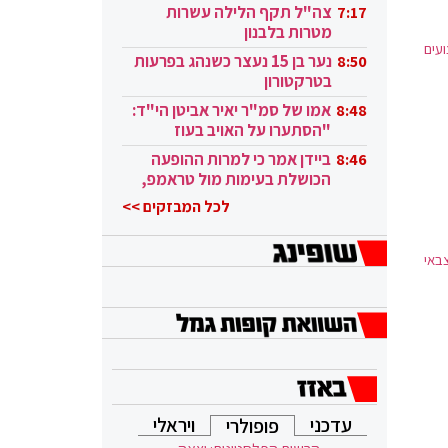
בקטאר"
צה"ל תקף הלילה עשרות
7:17
מטרות בלבנון
פצועים
נער בן 15 נעצר כשנהג בפרעות
8:50
בטרקטורון
אמו של סמ"ר יאיר אביטן הי"ד:
8:48
"הסתערו על האויב בעוז
ובגבורה"
ביידן אמר כי למרות ההופעה
8:46
הכושלת בעימות מול טראמפ,
הוא ממשיך
לכל המבזקים >>
באי
עדכני
ויראלי
פופולרי