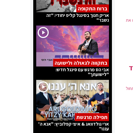
ברוח התקופה
אריק חנוך בסינגל קליפ יחודי: "זה
נשבר"
 את
בתקווה לגאולה ולישועה
ד
אבי הס מרגש עם סינגל חדש:
"לישועתך"
תחול
תפילה מרגשת
ארי גולדוואג & איצי קפלוביץ: "אנא ה'
עננו"