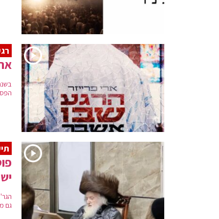
רגע
ארי
בשנה
הפסנת
תיע
פוס
ישי
הגר"
גם מ