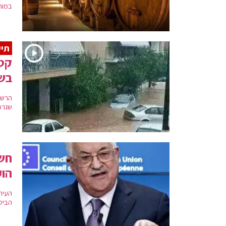
במורד
תיע
בשי
הרשו
שגרמ
חשי
הוע
העית
הביטח