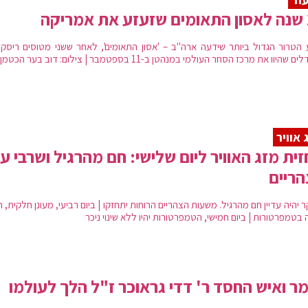
יקה
ע הטרור הגדול ביותר שידעה ארה"ב – 'אסון התאומים', לאחר ששני מטוסים ריסקו
 שהיוו את מרכז הסחר העולמי במנהטן ב-11 בספטמבר | צילום: דוב בער הכטמן
 אוויר
ית מזג האוויר ליום שלישי: חם מהרגיל ושרבי ע
ריים
 יהיה עדיין חם מהרגיל. משעות הצהריים הרוחות יתחזקו | ביום רביעי, מעונן חלקית, 
 בטמפרטורות | ביום חמישי, הטמפרטורות יהיו ללא שינוי ניכר
ר ואיש החסד ר' דדי גראוכר ז"ל הלך לעולמו