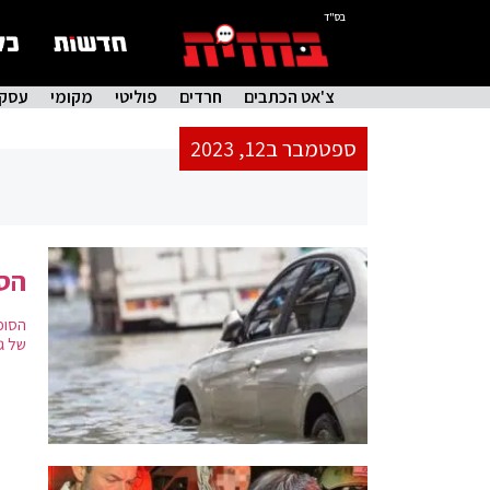
בס"ד
צ'אט הכתבים
חרדים
פוליטי
מקומי
עסקי
ספטמבר ב12, 2023
הסו
הסופ
של ג