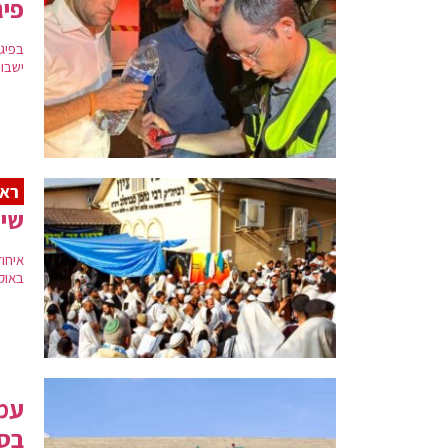
פיג
ישבו
רא
שימ
איחו
באוק
עמו
בסי