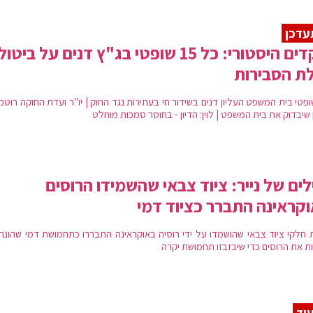
עדכן
תקדים היסטורי: כל 15 שופטי בג"ץ דנים על ביטול
ת הסבירות
 שופטי בית המשפט העליון דנים בשידור חי בעתירות נגד החוק | יו"ר ועדת החוקה רוטמן
 שיבדוק את בית המשפט | לוין: הדיון - בחוסר סמכות מוחלט
לים של נייר: ציוד צבאי שהשמידו הרוסים
קראינה התברר כציוד דמי
 חלקי ציוד צבאי שהושמדו על ידי רוסיה באוקראינה התבררו כתחמושת דמי שהונח 
ת את הרוסים כדי שיבזבזו תחמושת יקרה
וד