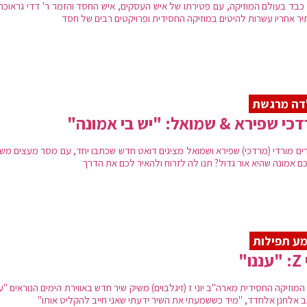
כבד בעולם המוזיקה, עם פטירתו של איש העסקים, איש החסד והזמר ר' דדי גראוכר 
יר אחריו עשרות להיטים במוזיקה החסידית ופרויקטים רבים של חסד
דה מרגשת
כי שפירא & שמואל: "יש בי אמונה"
ים מורדי (מרדכי) שפירא ושמואל מציגים דואט חדש שכתבו יחד, עם מסר מעצים משו
כם אמונה שהיא אור גדול? תנו לה לזרוח ולהאיר לכם את הדרך
ע תפילות
נו"
המוזיקה החסידית מארה"ב יוני ז (זיגלבוים) משיק שיר חדש באווירת הימים הנוראים "ענ
 אלחנן אלחדד, "מיד כששמעתי את השיר ידעתי שאני חייב להקליט אותו"