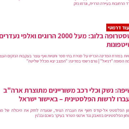
 הרחובות בעיירה הררית, וגרמו נזק
וד דרמטי
קטסטרופה בלוב: מעל 2000 הרוגים ואלפי נעדרים
טפונות
יות במזרח המדינה הכריזו על סגירת בתי ספר וחנויות ואף עוצר בעקבות הנזקים העצ
ה הסופה "דניאל" | גורם רשמי במדינה: "המצב יצא מכלל שליטה"
פה: נשק וכלי רכב משוריינים מתוצרת ארה"ב
ברו לרשות הפלסטינית – באישור ישראל
ון הפלסטיני אל-קודס חשף את העברת הציוד, שנועדה לחזק את היכולת של מנגנ
ון הפלסטיניים במאבק נגד ארגוני הטרור בעיקר בשכם ובג'נין