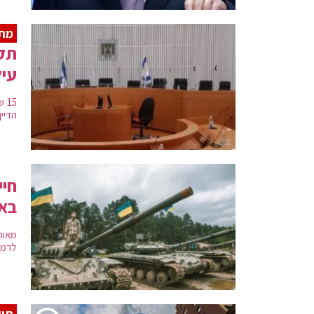
מת
עיל
15
הדיין
חיי
באו
מאות
לרמו
תיע