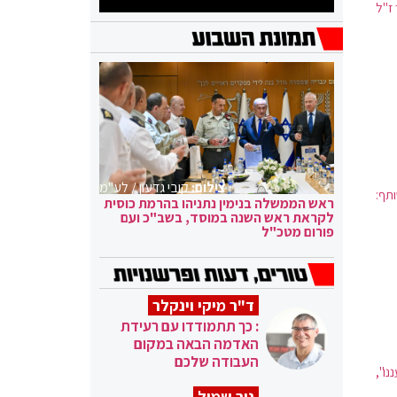
ז"ל
צילום:
קובי גדעון / לע"מ
תף:
ראש הממשלה בנימין נתניהו בהרמת כוסית
לקראת ראש השנה במוסד, בשב"כ ועם
פורום מטכ"ל
ד"ר מיקי וינקלר
: כך תתמודדו עם רעידת
האדמה הבאה במקום
העבודה שלכם
נו",
ניר שמול