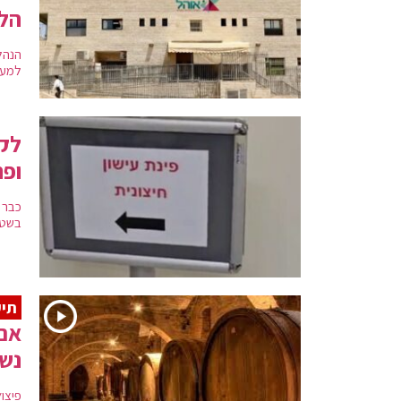
הלי
הנהל
למען
לקר
ופת
בשטח
תיע
אם 
נשפ