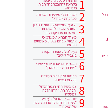
הרשות הפלסטינית: יצאה
בקריאה להתבצר בהר הבית
ביום שישי
משפחת לוי משפצת והשכונה
הכל
כמרקחה • 'ברדק'
הייעוץ המשפטי לכנסת: "התיקון
המוצע הוא בעל השלכות
משטריות מרחיקות לכת"
משרד הבריאות מעדכן כי
אתמול אובחנו 6,562 מאומתים
חדשים
גנץ: "צה"ל סופג התקפות
בשביל לייקים"
ורים
האסירים הביטחוניים מאיימים:
"נשבות רעב ברמאדן"
הכנסת ס"ת לבית המדרש
בעלזא באשדוד
צפו בשידור חי: הגמר הגדול
והכתרת חתן "חידון הלכה
למעשה"
שר האוצר ישראל כ"ץ יציג
"עמדה ברורה נגד סגירה כוללת
של המסחר"
ון ליטרים להישפך