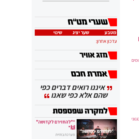
מטבע
שער יציג
שינוי
עדכון אחרון:
ומים
איננו רואים דברים כפי
שהם אלא כפי שאנו
וני
*"להחזירם לקדושה"
🙌*
מערכת בחזית