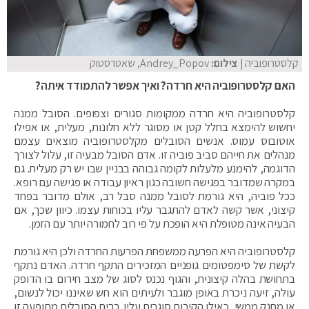
קלסטרופוביה
| צילום:
Andrey_Popov, שאטרסטוק
האם קלסטרופוביה היא חרדה? ואיך אפשר להתמודד איתה?
קלסטרופוביה היא חרדה ממקומות סגורים וצפופים. הסובל ממנה
יחשוש להימצא בחלל קטן או מסוגר ללא חלונות, מעלית, או אפילו
אוטובוס עמוס. אנשים הסובלים מקלסטרופוביה מוצאים עצמם
מנהלים את חייהם סביב פוביה זו. אדם הסובל מבעיה זו, עלול לצורך
הדוגמה, להימנע מלעלות לקומה גבוהה בבניין שבו יש רק מעלית. גם
במקרה שמדובר בפגישה חשובה כגון ראיון עבודה או פגישה עם רופא.
ככל פוביה, היא גורמת לסובל ממנה סבל רב, אולם מדובר בפחד
קיצוני, אשר קשה לאדם להתגבר עליו בכוחות עצמו. כיוון שכך, אם
הבעיה אינה מטופלת היא הופכת על פי רוב לחמורה יותר עם הזמן.
קלסטרופוביה היא הפרעה ממשפחת הפרעות החרדה ולכן היא גורמת
לקשת של סימפטומים גופניים המזכירים התקף חרדה. האדם נתקף
בתחושת בהלה קיצונית, והגוף נכנס לסוג של מצב חירום בו הדופק
עולה, זיעה ניכרת באופן מוגבר ולעיתים הוא חש שאיננו יכול לנשום,
או מחנק ממשי, כאילו הקירות סוגרים עליו. רבים הסובלים מתופעה זו