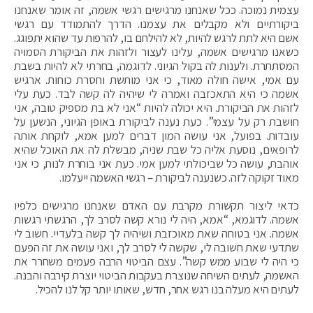
עצמית נמוכה. ככל שאנחנו מרגישים רגשי אשמה, זה אומר שאנחנו
ביקורתיים ולא מקבלים את עצמנו. הדרך להתמודד עם רגשי
אשם היא לתת לרגש להיות, לא להילחם בו, להרפות עד שהוא יתפוגג.
כשאנו מרגישים אשמה, עלינו לעצור ולזהות את הביקורת הסמויה
המסתתרת. ולענות לה בקול הגיוני. לדוגמה, בחרתי לא להיות בשבת
עם אמי, אישה חולה מאוד, כי אני מותשת וחסרת כוחות. ארגיש
אשמה כי היא התאכזבה ואמרה לי שיהיה לה קשה לבד. כעת עלי
לזהות את הביקורת. היא יכולה להיות “אני לא בת מספיק טובה, אני
חושבת רק על עצמי”. כעת נענה לביקורת באופן הגיוני, הנשען על
עובדות. בפועל, אני עושה המון דברים למען אמא, לוקחת אותה
לרופאים, נוסעת אליה כל שבת שניה, מבשלת לה את האוכל שהיא
אוהבת, עושה כל שביכולתי למען אמי. כעת אני בוחרת לנוח, כי אני
מאוד זקוקה לזה. כשנענה לביקורת – רגשי האשמה ייעלמו.
כדאי ליצור תקשורת מקרבת עם האדם שאנחנו מרגישים כלפיו
אשמה. לדוגמא, “אמא, היה לי נורא קשה לסרב לך, הרגשתי רגשות
אשמה. אני בטוחה שאת מאוכזבת ושיהיה לך קשה בלעדיי. חשוב לי
שתדעי שאת חשובה לי, שקשה לי לסרב לך, ואני עושה את זה הפעם
כי היה לי שבוע ממש קשה”. עצם הביטוי הרבה פעמים משחרר את
האשמה, לעתים השיחה שנוצרת בעקבות הביטוי יוצרת קירבה והבנה.
לעתים היא מעלה בנו רגש אחר, חדש, שאותו יותר קל לנו להכיל.