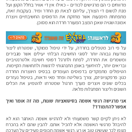
מדווחים כי הם מרגישים לכודים – כאילו אין די אוויר בחלל הקטן ועל
מנת לנשום די הצורך, עליהם לצאת מן החדר ומיד. בעקבות זאת,
מתפתחת הימנעות אשר מחזקת את הדפוסים החשיבתיים ויוצרת
אמונה שגויה שאכן המצב המעורר חרדה הוא מסוכן.
על פי רוב מטפלים בחרדה, על ידי טיפול ממוקד, שמטרתו ליצור
מודעות גבוהה יותר לסוגי החשיבה הבלתי יעילים אשר מגבירים
ומשמרים את החרדה, לפתח ולתרגל דפוסי חשיבה אלטרנטיביים
ובריאים יותר, להיחשף באופן התנהגותי לרגשות ולתחושות הקיימות.
הטיפולים מתמקדים בדפוסים העומדים בבסיס היווצרות החרדה
כגון: פרפקציוניזם, צורך בשליטה ופחד מאי ודאות, בטיפול נעזרים
בכלים שונים ויוצרים מערך תרגול שמטרתו להטמיע את הכלים
השונים וליצור הסתגלות מלאה.
אני מרגישה רגשי אשמה בסיטואציות שונות, מה זה אומר ואיך
אפשר להתמודד?
לא ניתן לקיים קשר משמעותי ולא להרגיש אשמה. האתגר הוא לא
להיבהל מרגשי האשמה אלא להכיל אותם. להבין שהם לא בהכרח
מצפן לכך שעשינו טוב או רע. רגשי אשמה תכופים מעידים על הערכה