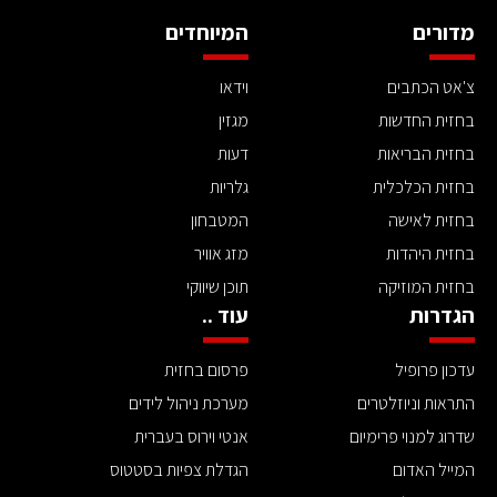
מדורים
המיוחדים
צ'אט הכתבים
וידאו
בחזית החדשות
מגזין
בחזית הבריאות
דעות
בחזית הכלכלית
גלריות
בחזית לאישה
המטבחון
בחזית היהדות
מזג אוויר
בחזית המוזיקה
תוכן שיווקי
הגדרות
עוד ..
עדכון פרופיל
פרסום בחזית
התראות וניוזלטרים
מערכת ניהול לידים
שדרוג למנוי פרימיום
אנטי וירוס בעברית
המייל האדום
הגדלת צפיות בסטטוס