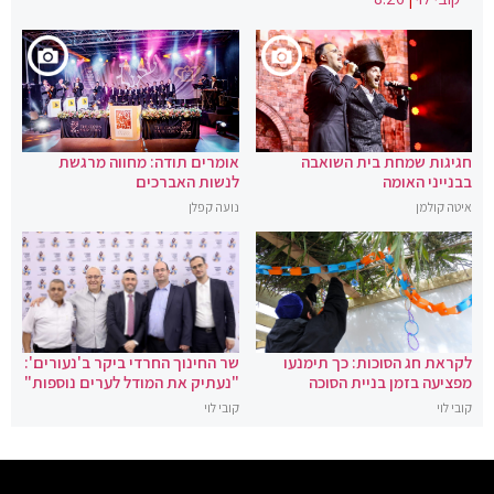
חגיגות שמחת בית השואבה
אומרים תודה: מחווה מרגשת
בבנייני האומה
לנשות האברכים
איטה קולמן
נועה קפלן
לקראת חג הסוכות: כך תימנעו
שר החינוך החרדי ביקר ב'נעורים':
מפציעה בזמן בניית הסוכה
"נעתיק את המודל לערים נוספות"
קובי לוי
קובי לוי