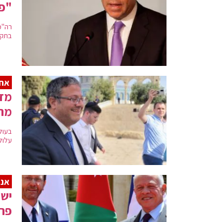
"פר
רה"מ
בתקי
אחר
מדי
מתו
בעול
עלול
אנר
ישר
פרו