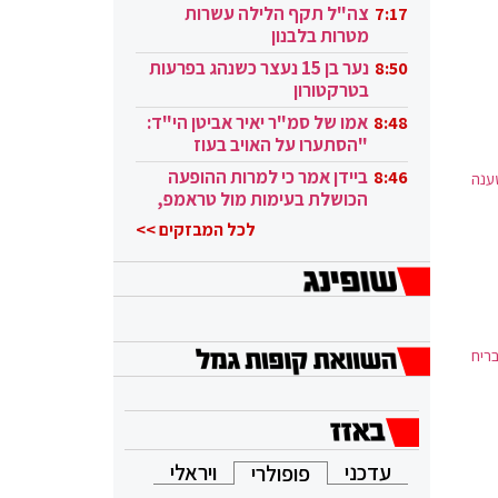
בקטאר"
צה"ל תקף הלילה עשרות
7:17
מטרות בלבנון
נער בן 15 נעצר כשנהג בפרעות
8:50
בטרקטורון
אמו של סמ"ר יאיר אביטן הי"ד:
8:48
"הסתערו על האויב בעוז
ובגבורה"
ביידן אמר כי למרות ההופעה
8:46
ענה
הכושלת בעימות מול טראמפ,
הוא ממשיך
לכל המבזקים >>
בריח
עדכני
ויראלי
פופולרי