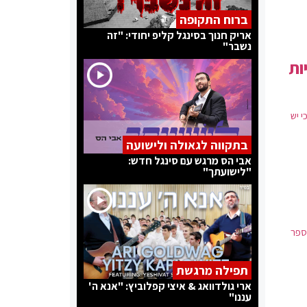
ברוח התקופה
אריק חנוך בסינגל קליפ יחודי: "זה
נשבר"
ות
י יש
בתקווה לגאולה ולישועה
אבי הס מרגש עם סינגל חדש:
"לישועתך"
ספר
תפילה מרגשת
ארי גולדוואג & איצי קפלוביץ: "אנא ה'
עננו"