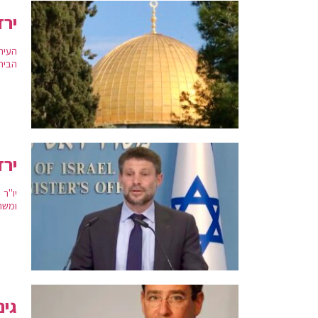
ירד
העית
הבית
ירד
יו"ר
ומשרד
גינ