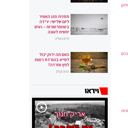
תקן
תחזית מזג האוויר
ליום שלישי: ירידה
בטמפרטורות – נעים
יחסית לעונה
חיים גוטליב
נים
האם תה ירוק יכול
לסייע בהורדת רמות
לחץ וחרדה?
נועה קפלן
10 אקדחים ומחסניות