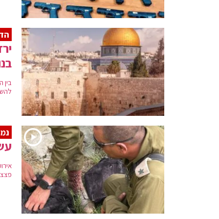
הדר
ירד
בנו
בין 
להשאי
נמנ
עשר
אירו
פצצו