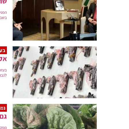
שר 
הפגי
בשבו
בעז
אקדחים ב
לגבול
נמנ
גם