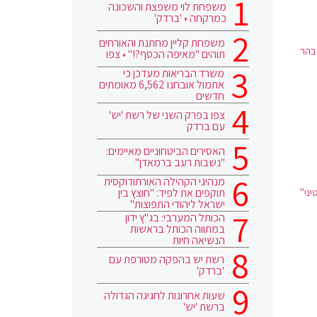
משפחת לוי משפצת והשכונה
כמרקחה • 'ברדק'
משפחת קליין מחתנת והאורחים
בהר
תוהים "מאיפה הכסף?!" • צפו
משרד הבריאות מעדכן כי
אתמול אובחנו 6,562 מאומתים
חדשים
צפו בפרק השני של רשת 'יש'
עם ברדק
האסירים הביטחוניים מאיימים:
"נשבות רעב ברמאדן"
מנהיגי הקהילה האורתודוקסית
תוקפים את לפיד: "חוצץ בין
ני"
ישראל ליהודי התפוצות"
הכותל המערבי: בג"ץ ידון
במתווה הכותל בראשות
הנשיאה חיות
רשת יש בהפקה מטורפת עם
'ברדק'
שעות אחרונות לחגיגה הגדולה
ברשת 'יש'