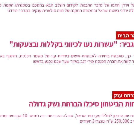
ל וירדן חתמו על מזכר ההבנות לקידום השלב הבא בהסכם במסגרתו הקמת מ
ה ירדני בשטח ישראל ובתמורה התקנה של חווה סולארית ענקית במדבר הירדני
 הבית
גביר: "עשרות נעו לכיווני בקללות ובצעקות"
 כך, מאבטח ביחידה לאבטחת אישים ביחידת עוז של משמר הכנסת, הותקף באב
 ליווה את חברת הכנסת מירי רגב באזור שער שכם ונפגע בראשו
רחת ענק
ות הביטחון סיכלו הברחת נשק גדולה
בחסות יום הזכרון לחללי מערכות ישראל, סוכלה ההברחה- בה נתפסו 
עצרו 3 חשודים