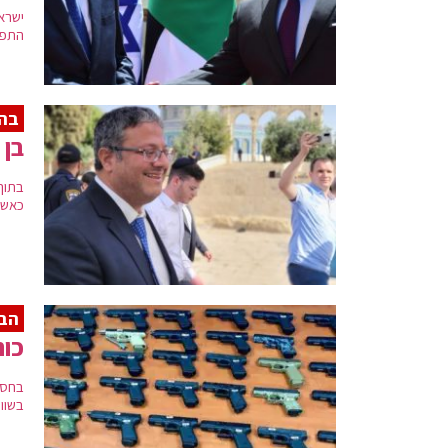
ישרא
התפל
בהר
בן 
בתוך
כאשר
הב
כוח
בשווי כ 250,000 ש"ח ונ