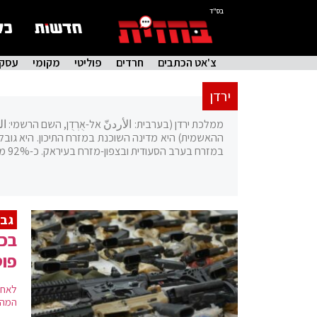
בס"ד
צ'אט הכתבים
חרדים
פוליטי
מקומי
עסקי
ירדן
ממלכת ירדן (בערבית: الأردنّ אל-אֻרְדֻן, השם הרשמי: المملكة 
ההאשמית) היא מדינה השוכנת במזרח התיכון. היא גובל
במזרח בערב הסעודית ובצפון-מזרח בעיראק. כ-92% מאוכולוסיית ירדן הם מוסלמים.
גבו
בכי
פוס
לאחר
המהל