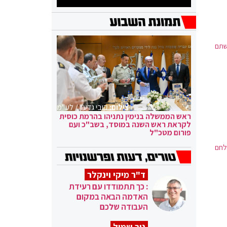
שתם
צילום:
קובי גדעון / לע"מ
ראש הממשלה בנימין נתניהו בהרמת כוסית
לקראת ראש השנה במוסד, בשב"כ ועם
פורום מטכ"ל
לחם
ד"ר מיקי וינקלר
: כך תתמודדו עם רעידת
האדמה הבאה במקום
העבודה שלכם
ניר שמול