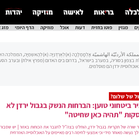
ם
מגזין
פוטו בחזית
דעות
אוכל
מוזיקה
הדף היומי
מזג א
الأردنّيّة الهاشميّة אָלְמָמְלָכָּה (א)לְאֻרְדֻּנִּיָּה (א)לְהַאשִמִיָּה, הממלכה הי
ת בצפון בסוריה, במערב בישראל, בדרום בים האדום (מפרץ אילת) ובערב הסעו
ל של שלום?
ר ביטחוני טוען: הברחות הנשק בגבול ירדן לא
קות "תהיה כאן שחיטה"
 שורה של תקריות בגבול ירדן, הוחלט בצה"ל לתגבר את הכוחות באזור | יש שסבורים
ך נעשה מאוחר מידי וכי אמצעי לחימה רבים מאיימים על האוכלוסייה האזרחית