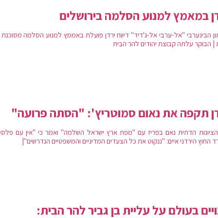
ן במאמץ למנוע הסלמה בירושלים
ון הבינערבי "אל-ערבי אל-ג'דיד" דיווח ירדן פועלת באממץ למנוע הסלמה מסוכנת 
 | הבוקר עלתה קבוצת יהודים להר הבית
ן תקפה את נאום סמוטריץ': "הסתה פרועה"
 הציונות הדתית נאם בפריז עם "מפת ארץ ישראל השלמה" ואמר כי "אין עם פלסטי
 החוץ הירדני איים: "ננקוט את כל הצעדים המדיניים והמשפטיים הנדרשים"|
ויים בעולם על עליית בן גביר להר הבית: