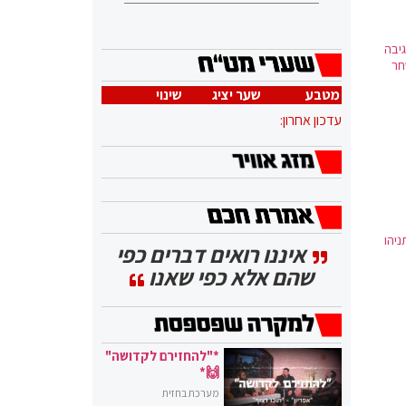
יבה
חר
מטבע
שער יציג
שינוי
עדכון אחרון:
יהו
איננו רואים דברים כפי
שהם אלא כפי שאנו
*"להחזירם לקדושה"
🙌*
מערכת בחזית