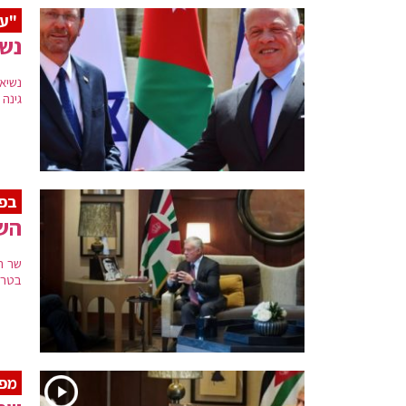
"על
נשי
נשיא
גינה
בפ
השר
שר ה
בטרו
מפג