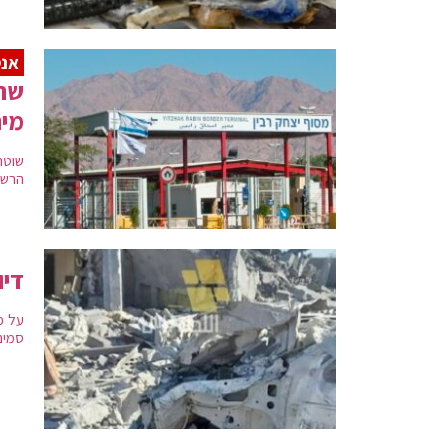
אנט
שר 
מיה
שוטר
הרשמ
דיו
על פי
סמים 