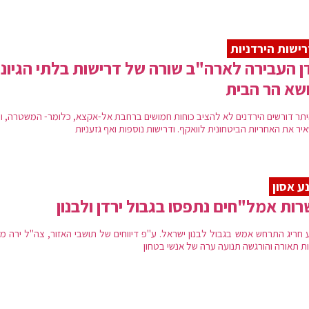
ישות הירדניות
ן העבירה לארה"ב שורה של דרישות בלתי הגיוני
שא הר הבית
היתר דורשים הירדנים לא להציב כוחות חמושים ברחבת אל-אקצא, כלומר- המשטרה, וכ
ר את האחריות הביטחונית לוואקף. ודרישות נוספות ואף גזעניות
ע אסון
ות אמל"חים נתפסו בגבול ירדן ולבנון
ע חריג התרחש אמש בגבול לבנון ישראל. ע"פ דיווחים של תושבי האזור, צה"ל ירה מ
ת תאורה והורגשה תנועה ערה של אנשי בטחון