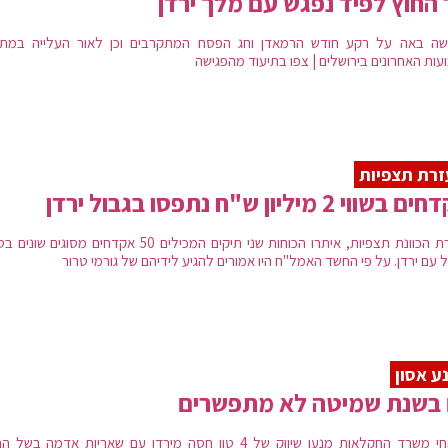
החוץ לפיד נפגש עם מלך ירדן
שה באה על רקע חודש הרמאדן וחג הפסח המתקרבים וכן לאור העלייה במתי
עות האחרונים בירושלים | צפו בתיעוד מהפגישה
רת תצפיות
שווי 2 מיליון ש"ח נתפסו בגבול ירדן
בעזרת הכוונת תצפיות, איתרו הכוחות שני תיקים המכילים 50 אקדחים מסוגים 
 עם ירדן. על פי החשד האמל"ח היו אמורים להגיע לידיהם של גורמי טרור
ע אסון
 בשנת שמיטה לא מתפשרים
מפקחי משרד החקלאות מנעו שיווק של 4 טון חסה מירדן עם שאריות אדמה בש