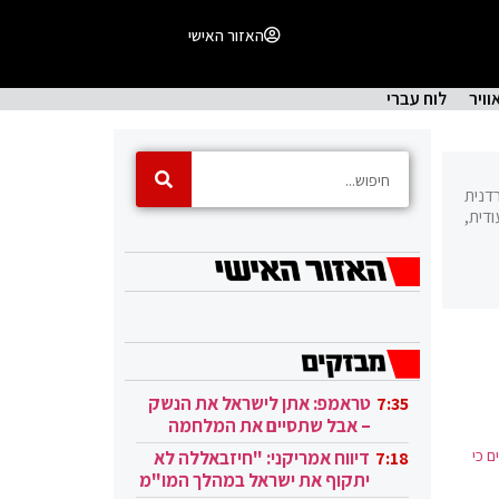
האזור האישי
וויר
לוח עברי
רדנית
דית,
טראמפ: אתן לישראל את הנשק
7:35
– אבל שתסיים את המלחמה
בעזה
 כי
דיווח אמריקני: "חיזבאללה לא
7:18
יתקוף את ישראל במהלך המו"מ