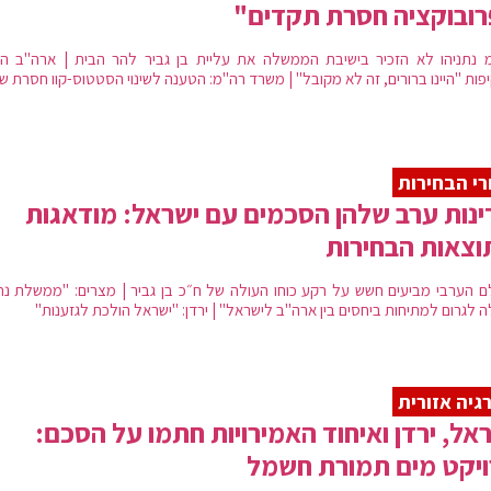
ובוקציה חסרת תקדים"
 נתניהו לא הזכיר בישיבת הממשלה את עליית בן גביר להר הבית | ארה"ב הג
פות "היינו ברורים, זה לא מקובל" | משרד רה"מ: הטענה לשינוי הסטטוס-קוו חסרת ש
י הבחירות
נות ערב שלהן הסכמים עם ישראל: מודאגות
צאות הבחירות
ם הערבי מביעים חשש על רקע כוחו העולה של ח״כ בן גביר | מצרים: "ממשלת נתנ
ה לגרום למתיחות ביחסים בין ארה"ב לישראל" | ירדן: "ישראל הולכת לגזענות"
גיה אזורית
אל, ירדן ואיחוד האמירויות חתמו על הסכם:
יקט מים תמורת חשמל