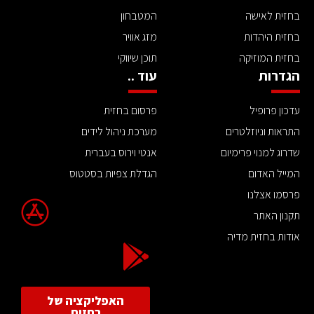
בחזית לאישה
המטבחון
בחזית היהדות
מזג אוויר
בחזית המוזיקה
תוכן שיווקי
הגדרות
עוד ..
עדכון פרופיל
פרסום בחזית
התראות וניוזלטרים
מערכת ניהול לידים
שדרוג למנוי פרימיום
אנטי וירוס בעברית
המייל האדום
הגדלת צפיות בסטטוס
פרסמו אצלנו
תקנון האתר
אודות בחזית מדיה
האפליקציה של
בחזית