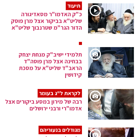
תיעוד
כ"ק האדמו"ר מסאדיגורה
שליט"א בביקור אצל מרן פוסק
הדור הגר"מ שטרנבוך שליט"א
תלמידי ישיב"ק מנחת יצחק
בבחינה אצל מרן פוסה"ד
הראב"ד שליט"א על מסכת
קידושין
לקראת ל"ג בעומר
רבה של מירון במסע ביקורים אצל
אדמו"רי ורבני ירושלים
מגודלים בנעוריהם