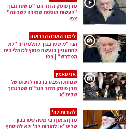
מרן פוסק הדור הגר"מ שטרנבוך:
"לעשות תוספת שמירה לשכונה" |
צפו
לימוד התורה הקדושה
הגר"מ שטרנבוך לתלמידיו: "לא
להתעניין בנעשה מחוץ לכותלי בית
המדרש" | צפו
אני מאמין
שמחת השבע ברכות לנינתו של
מרן פוסק הדור הגר"מ שטרנבוך
שליט"א
להודות לה'
מרן הגאון רבי משה שטרנבוך
שליט"א: להודות לה' ולא להיסחף