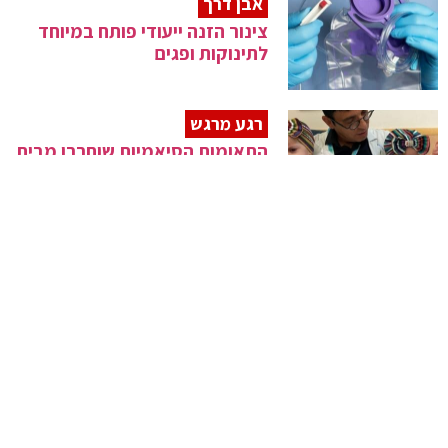
אבן דרך
צינור הזנה ייעודי פותח במיוחד
לתינוקות ופגים
רגע מרגש
התאומות הסיאמיות שוחררו מבית
החולים
היכון, הכן, צא!
כיצד ליצור תוכנית אימונים
שבועית מותאמת אישית
שלב 2a
ניסוי קליני בתרופה לטיפול
בגידולים סרטניים