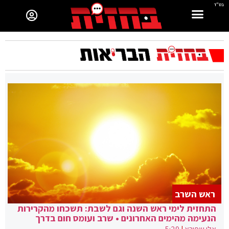
בס"ד
ראש השרב
התחזית לימי ראש השנה וגם לשבת: תשכחו מהקרירות
הנעימה מהימים האחרונים • שרב ועומס חום בדרך