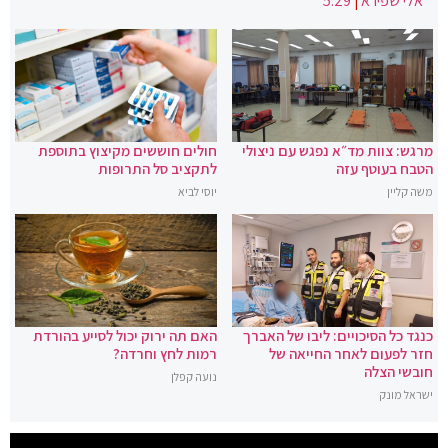
אלי שפירא
|
5:29
מרגש: צוות מד״א נפגש עם ניצולי
חולים חוששים מקיצוץ בתוספת
הטבח בעוטף עזה
לתקציב סל התרופות
משה קליין
יוסי לביא
כנגד כל הסיכויים: ליבו של האברך
האם תה ירוק יכול לסייע בהורדת
חזר לפעום לאחר החייאה של
רמות לחץ וחרדה?
חובשי הצלה
נועה קפלן
ישראל מונק