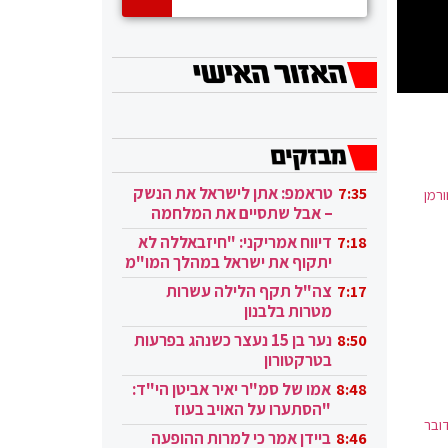
טראמפ: אתן לישראל את הנשק
7:35
ורמן
– אבל שתסיים את המלחמה
בעזה
דיווח אמריקני: "חיזבאללה לא
7:18
יתקוף את ישראל במהלך המו"מ
בקטאר"
צה"ל תקף הלילה עשרות
7:17
מטרות בלבנון
נער בן 15 נעצר כשנהג בפרעות
8:50
בטרקטורון
אמו של סמ"ר יאיר אביטן הי"ד:
8:48
"הסתערו על האויב בעוז
ובר
ובגבורה"
ביידן אמר כי למרות ההופעה
8:46