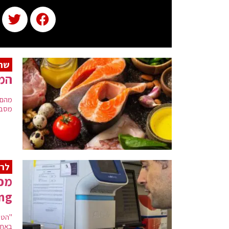
שתה
המד
מהם ה
מסבי
לרא
ng
"הטכ
באחד