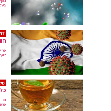
האף 
בשלב
דו"
הוור
פרוי
יתקי
מש
כל 
תה י
פוטנציאליים. להלן