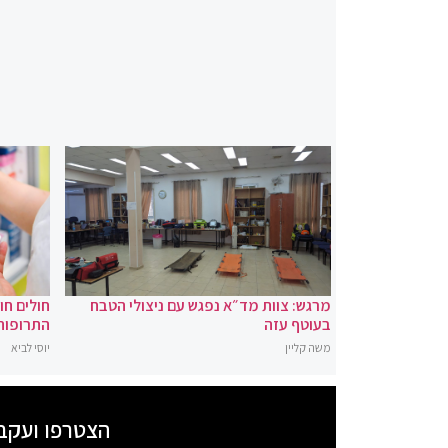
מרגש: צוות מד״א נפגש עם ניצולי הטבח
חולים ח
בעוטף עזה
התרופות
משה קליין
יוסי לביא
הצטרפו ועקב