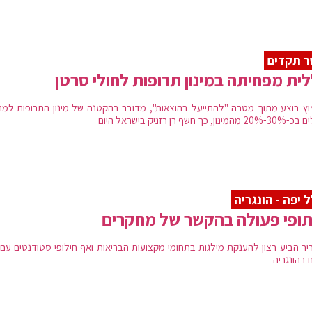
 תקדים
ית מפחיתה במינון תרופות לחולי סרטן
וץ בוצע מתוך מטרה "להתייעל בהוצאות", מדובר בהקטנה של מינון התרופות למר
נון, כך חשף רן רזניק בישראל היום
 יפה - הונגריה
ופי פעולה בהקשר של מחקרים
יר הביע רצון להענקת מילגות בתחומי מקצועות הבריאות ואף חילופי סטודנטים עם 
 בהונגריה