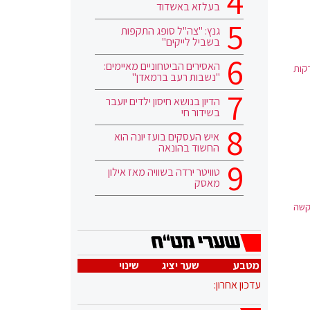
בעלזא באשדוד
גנץ: "צה"ל סופג התקפות
בשביל לייקים"
האסירים הביטחוניים מאיימים:
עולה דומה שבוצעה בהצלחה במטופלת בת 95. ההליך ארך כ-50 דקות
"נשבות רעב ברמאדן"
הדיון בנושא חיסון ילדים יועבר
בשידור חי
איש העסקים בועז יונה הוא
החשוד בהונאה
טוויטר ירדה בשוויה מאז אילון
מאסק
קות בתחלואה קשה
מטבע
שער יציג
שינוי
עדכון אחרון: