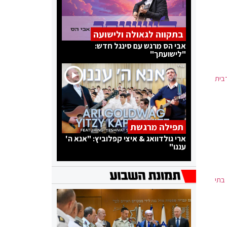
בתקווה לגאולה ולישועה
אבי הס מרגש עם סינגל חדש:
"לישועתך"
בית
תפילה מרגשת
ארי גולדוואג & איצי קפלוביץ: "אנא ה'
עננו"
בתי