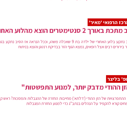
כז הרפואי 'מאיר'
ת באורך 2 סנטימטרים הוצא מהלוע האחורי
הסיב נתקע בלוע האחורי של ילדה בת 9 שאכלה משהו, וככל הנראה אז הסיב נתקע ב
בירורים רבים אצל רופאים, נמצא הגוף הזר בבדיקת רנטגן והוצא בניתוח
פ' בליצר
ן ההודי מדבק יותר, למנוע התפשטות"
ההתפרצויות של הזן ההודי (׳דלתא׳) מחייבות החזרה של ההגבלות והמסכות? ראש קב
חים קורא להקפיד על הנהלים בנתב"ג כדי למנוע החזרת המגבלות