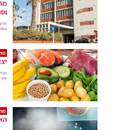
מרפ
וסו
מדוב
מסוכ
מדר
יצא
מצד 
יותר
מחק
האף