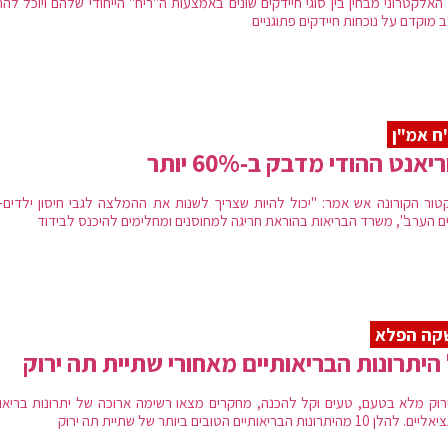
האלקטרוני מבחין בין סוגי חיידקים שונים באמצעות ה"ריח" הייחודי שלהם ויוכל לה
 מוקדם על נוכחות חיידקים פתוגניים
ח אמ"ן
יאנט ההודי מדבק ב-60% יותר
קטור הקורונה אש אמר: "יכול להיות שצריך לשנות את ההמלצה לגבי חיסון ילדים- ד
ים הערב", משרד הבריאות בהוראת חריגה למחוסנים ומחלימים להיכנס לבידוד
קה הפלא
היתרונות הבריאותיים מאחורי שתיית תה ירוק
רוק מלא בטעם, טעים וקל להכנה, מחקרים מצאו רשימה ארוכה של יתרונות בריאות
 10 מהיתרונות הבריאותיים הטובים ביותר של שתיית תה ירוק