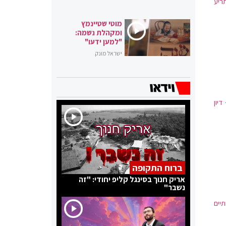
תריע
מוטי שטיינמץ
ומקהלת נשמה:
"למען ידעו"
ישראל מונק
יון
ברוח התקופה
אריק חנוך בסינגל קליפ יחודי: "זה
נשבר"
יים