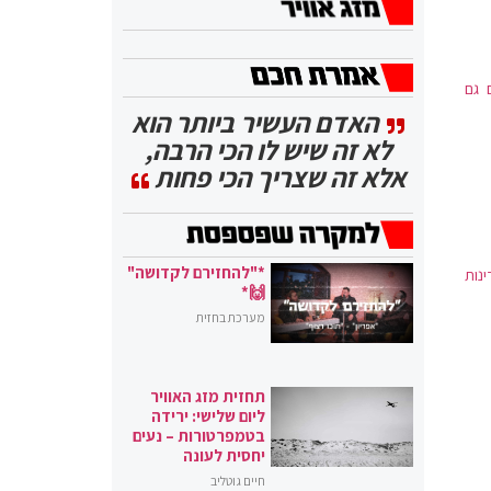
 גם
האדם העשיר ביותר הוא
לא זה שיש לו הכי הרבה,
אלא זה שצריך הכי פחות
*"להחזירם לקדושה"
נות
🙌*
מערכת בחזית
תחזית מזג האוויר
ליום שלישי: ירידה
בטמפרטורות – נעים
יחסית לעונה
חיים גוטליב