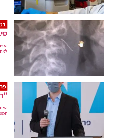
במר
סיב מתכ
לאחר 
פרו
"הז
האם 
המומ