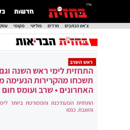
בס"ד
צ'אט הכתבים
חרדים
פוליטי
מקומי
עסקי
ראש השרב
התחזית לימי ראש השנה וגם
תשכחו מהקרירות הנעימה מ
האחרונים • שרב ועומס חום 
התחזית המעודכנת והמפורטת ביותר לימ
והשבת. כנסו