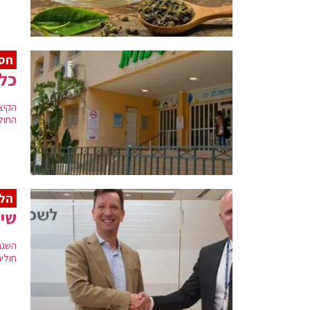
חסר
כלל
הקיצ
החולים בכ-30%-20% מהמי
הלל
שית
השגר
חולים