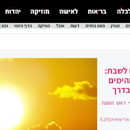
ם
מגזין
פוטו בחזית
דעות
אוכל
מוזיקה
הדף היומי
מזג א
 לשבת:
הימים
בדרך
י ראש השנה
אלי שפירא
|
5:29