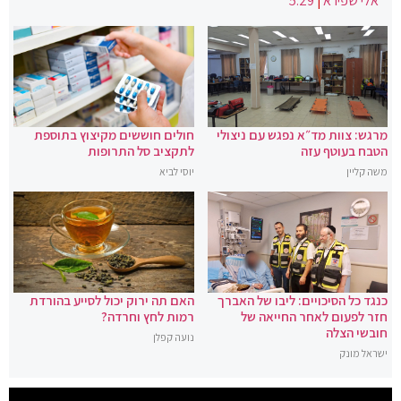
אלי שפירא
|
5:29
מרגש: צוות מד״א נפגש עם ניצולי
חולים חוששים מקיצוץ בתוספת
הטבח בעוטף עזה
לתקציב סל התרופות
משה קליין
יוסי לביא
כנגד כל הסיכויים: ליבו של האברך
האם תה ירוק יכול לסייע בהורדת
חזר לפעום לאחר החייאה של
רמות לחץ וחרדה?
חובשי הצלה
נועה קפלן
ישראל מונק