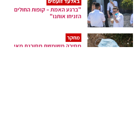
באלעד זועמים
"ברגע האמת – קופות החולים
הזניחו אותנו"
מחקר
מסיכה משומשת מסוכנת מאי
חבישת מסיכה כלל
מחקר
5 מאכלים שיתרמו להורדת לחץ
הדם משמעותית
פיתוח ישראלי
פריצת דרך בסיוע לילדים עם
ליקויי שמיעה