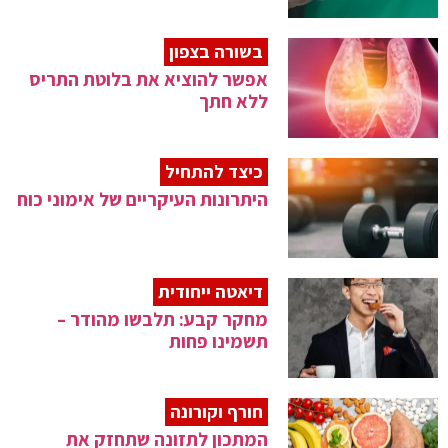
בשורה בצפון
אפשר להוציא את בלוטת התריס
ללא חתך
כיצד להתחיל
היתרונות העיקריים של אימוני כוח
דיאטה ייחודית
מחקר קבע: תלבשו מהודר –
תשמינו פחות
חורף וקורונה
המתכון לתזונה שתחזק את