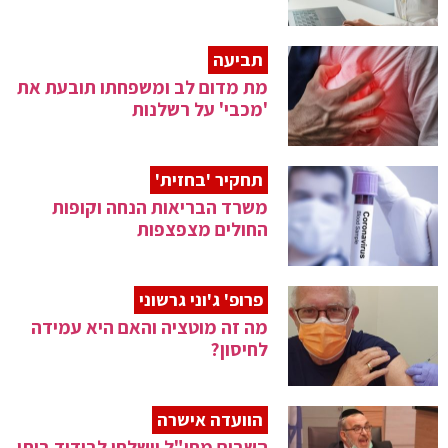
תביעה
מת מדום לב ומשפחתו תובעת את
'מכבי' על רשלנות
תחקיר 'בחזית'
משרד הבריאות הנחה וקופות
החולים מצפצפות
פרופ' ג'וני גרשוני
מה זה מוטציה והאם היא עמידה
לחיסון?
הוועדה אישרה
השבים מחו"ל יישלחו לבידוד ביתי