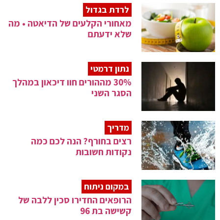
לרדת בגדול
מאחורי הקלעים של הדיאטה • מה
שלא ידעתם
נתון דרמטי
30% מההורים חוו דיכאון במהלך
הסגר השני
מדריך
רצים בחורף? הנה לכם כמה
נקודות חשובות
במקום ניתוח
הרופאים החדירו סכין ללבה של
קשישה בת 96