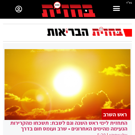
בס"ד
ראש השרב
התחזית לימי ראש השנה וגם לשבת: תשכחו מהקרירות
הנעימה מהימים האחרונים • שרב ועומס חום בדרך