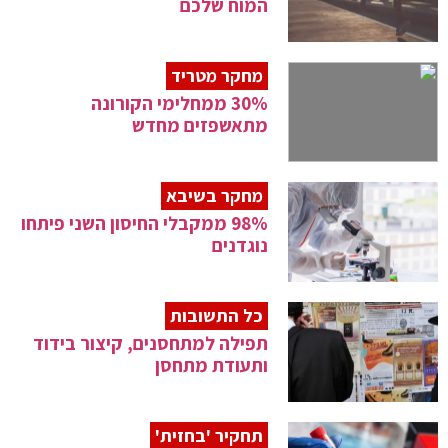
המוח שלכם
מחקר מטריד
30% ממחלימי הקורונה
מתאשפזים מחדש
מחקר בשיבא
98% ממקבלי החיסון השני פיתחו
נוגדנים
כל התשובות
תפילה למתחסנים, קיצור בידוד
ותעודת מתחסן
תחקיר 'בחזית'