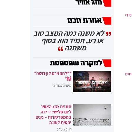
2, לעומת נתונים די
לא משנה כמה המצב טוב
או רע, תמיד הוא בסוף
משתנה
*"להחזירם לקדושה"
חיים
🙌*
מערכת בחזית
תחזית מזג האוויר
ליום שלישי: ירידה
בטמפרטורות – נעים
יחסית לעונה
חיים גוטליב