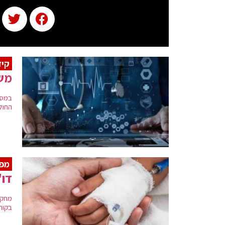
קיד
משר
במסג
החולים בי
מפ
דו"
בקורו