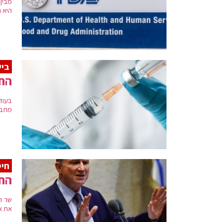
מבין 
היא 
ביש
החי
בעוד
מתבר
חיס
החק
שר ה
את אז