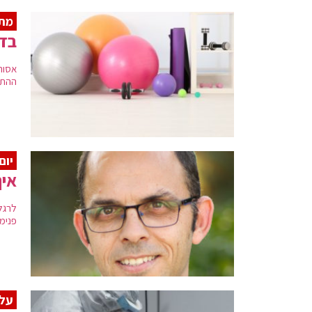
מתר
בד
אסור
ההתי
יום
איך
לרגל
פנימ
עלי