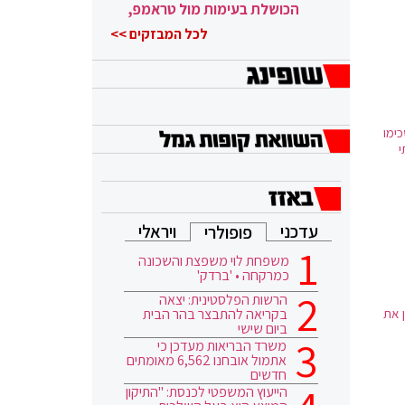
הכושלת בעימות מול טראמפ,
הוא ממשיך
לכל המבזקים >>
7 מהרופאים יסכימו
עדכני
ויראלי
פופולרי
משפחת לוי משפצת והשכונה
כמרקחה • 'ברדק'
הרשות הפלסטינית: יצאה
בקריאה להתבצר בהר הבית
 את
ביום שישי
משרד הבריאות מעדכן כי
אתמול אובחנו 6,562 מאומתים
חדשים
הייעוץ המשפטי לכנסת: "התיקון