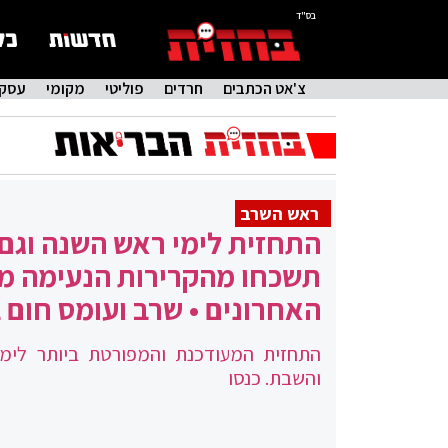
בס"ד
צ'אט הכתבים
חרדים
פוליטי
מקומי
עסקי
ראש השרב
התחזית לימי ראש השנה וגם
תשכחו מהקרירות הנעימה מ
האחרונים • שרב ועומס חום 
התחזית המעודכנת והמפורטת ביותר לימ
והשבת. כנסו