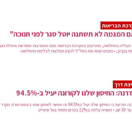
כת הבריאות
 המגמה לא תשתנה יוטל סגר לפני חנוכה"
העלייה בתחלואה, מתריעים במערכת הבריאות מפני התפרצות מחודשת והטלת הגב
ות בקרוב, • נתניהו הנחה את המל"ל להציג המלצות לבלימת התחלואה
צת דרך
רנה: החיסון שלנו לקורונה יעיל ב-94.5%
מודרנה הודיעה כי החיסון שלה יעיל ב94.5% וכי אפשר לאחסן אותו בטמפרטורת מק
ב12% בטרום מסחר בוול סטריט