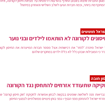
מגוון החברות שיצאו בשבוע החולף בהודעות דרמטיות על מציאת חיסון לקורונה, איזה
המתקדמת ביותר, וכמה חברות הגיעו לשלב השלישי והאחרון בפיתוח?
ראל חוששים
סונים לקורונה לא הותאמו לילדים ובני נוער
 ישראל מיהרה 'לפזר' את רכישותיה אצל מספר חברות המייצרות את החיסון לקורו
ר כי המובילות שבהן כלל לא כללו ילדים במחקרים שלהם
ון חובה
יקה שתעודד אזרחים להתחסן נגד הקורונה
בריאות פנה לשלושה שופטים בבקשה לבחון אפשרות לחקיקת 'חוק חיסון קורונה' שיח
רחי ישראל להתחסן מפני הנגיף • גפני בוחן פיצויים ממשלתיים לנפגעי החיסון