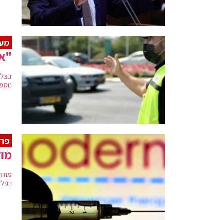
מער
"אם
בצל 
נוספ
פרי
מוד
רגיל עד 30 יום, • המנייה עלתה 