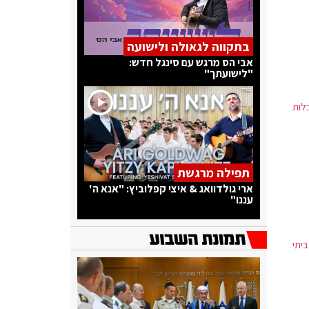
בתקווה לגאולה ולישועה
אבי הס מרגש עם סינגל חדש:
"לישועתך"
לות
תפילה מרגשת
ארי גולדוואג & איצי קפלוביץ: "אנא ה'
עננו"
רר ביתי