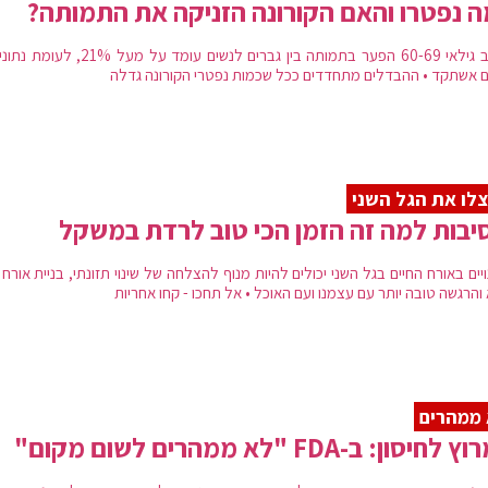
 נפטרו והאם הקורונה הזניקה את התמותה?
בקרב גילאי 60-69 הפער בתמותה בין גברים לנשים עומד על מעל 1%
ם אשתקד • ההבדלים מתחדדים ככל שכמות נפטרי הקורונה גדלה
לו את הגל השני
יים באורח החיים בגל השני יכולים להיות מנוף להצלחה של שינוי תזונתי, בניית אורח 
והרגשה טובה יותר עם עצמנו ועם האוכל • אל תחכו - קחו אחריות
ממהרים
חיסון: ב-FDA "לא ממהרים לשום מקום"