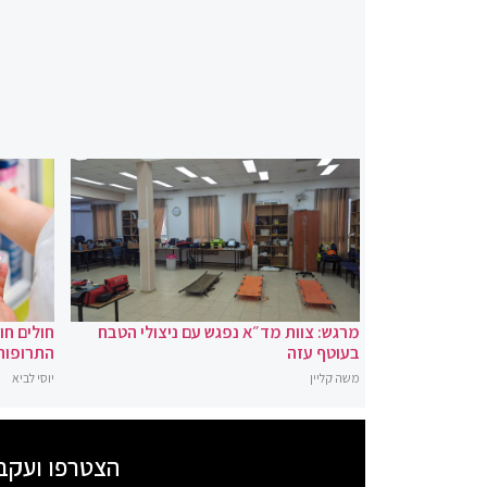
מרגש: צוות מד״א נפגש עם ניצולי הטבח
חולים ח
בעוטף עזה
התרופות
משה קליין
יוסי לביא
הצטרפו ועקב