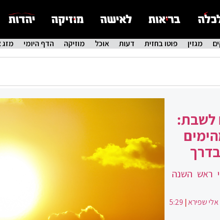
ם
מגזין
פוטו בחזית
דעות
אוכל
מוזיקה
הדף היומי
מזג א
 לשבת:
הימים
בדרך
י ראש השנה
אלי שפירא
|
5:29