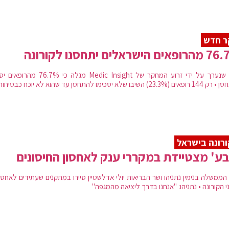
ר חדש
 הישראלים יתחסנו לקורונה
סקר שנערך על ידי זרוע המחקר של Medic Insight מגלה כי 6.7%
23.) השיבו שלא יסכימו להתחסן עד שהוא לא יוכח כבטיחותי
רונה בישראל
ע' מצטיידת במקררי ענק לאחסון החיסונים
הממשלה בנימין נתניהו ושר הבריאות יולי אדלשטיין סיירו במתקנים שעתידים לאחסן
י הקורונה • נתניהו: "אנחנו בדרך ליציאה מהמגפה"