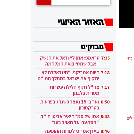
טראמפ: אתן לישראל את הנשק
7:35
בתי
– אבל שתסיים את המלחמה
בעזה
דיווח אמריקני: "חיזבאללה לא
7:18
יתקוף את ישראל במהלך המו"מ
בקטאר"
צה"ל תקף הלילה עשרות
7:17
מטרות בלבנון
נער בן 15 נעצר כשנהג בפרעות
8:50
בטרקטורון
אמו של סמ"ר יאיר אביטן הי"ד:
8:48
 כי שיעור האשפוזים משפעת גבוה פי 5-3 מחולים
"הסתערו על האויב בעוז
ובגבורה"
ביידן אמר כי למרות ההופעה
8:46