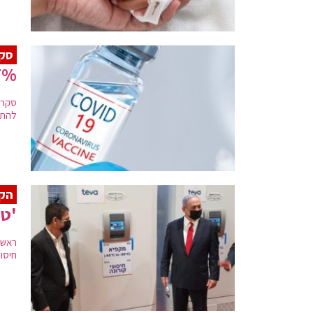
סק
76.7% מהרופאים
להתחסן • רק 144 רופאים (3%
הקו
'טב
ראש 
חיסונ