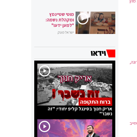
 מהן
מוטי שטיינמץ
ומקהלת נשמה:
"למען ידעו"
ישראל מונק
נה,
ברוח התקופה
אריק חנוך בסינגל קליפ יחודי: "זה
נשבר"
ייב