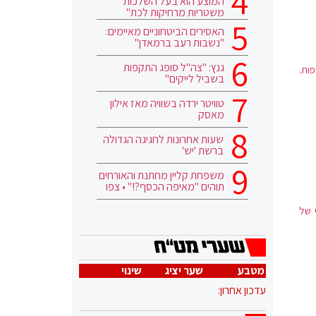
המוצע הוא בעל השלכות
משטריות מרחיקות לכת"
האסירים הביטחוניים מאיימים:
"נשבות רעב ברמאדן"
גנץ: "צה"ל סופג התקפות
ות.
בשביל לייקים"
טוויטר ירדה בשוויה מאז אילון
מאסק
שעות אחרונות לחגיגה הגדולה
ברשת 'יש'
משפחת קליין מחתנת והאורחים
תוהים "מאיפה הכסף?!" • צפו
י של
מטבע
שער יציג
שינוי
עדכון אחרון: