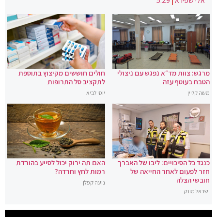
אלי שפירא
|
5:29
מרגש: צוות מד״א נפגש עם ניצולי
חולים חוששים מקיצוץ בתוספת
הטבח בעוטף עזה
לתקציב סל התרופות
משה קליין
יוסי לביא
כנגד כל הסיכויים: ליבו של האברך
האם תה ירוק יכול לסייע בהורדת
חזר לפעום לאחר החייאה של
רמות לחץ וחרדה?
חובשי הצלה
נועה קפלן
ישראל מונק