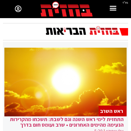
בס"ד
ראש השרב
התחזית לימי ראש השנה וגם לשבת: תשכחו מהקרירות
הנעימה מהימים האחרונים • שרב ועומס חום בדרך