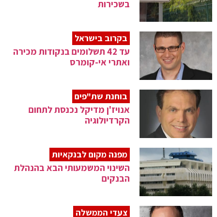
בשכירות
בקרוב בישראל
עד 42 תשלומים בנקודות מכירה
ואתרי אי-קומרס
בוחנת שת"פים
אנויז'ן מדיקל נכנסת לתחום
הקרדיולוגיה
מפנה מקום לבנקאיות
השינוי המשמעותי הבא בהנהלת
הבנקים
צעדי הממשלה