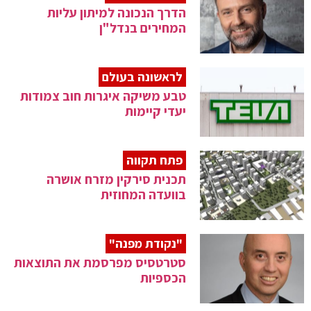
הדרך הנכונה למיתון עליות
המחירים בנדל"ן
לראשונה בעולם
טבע משיקה איגרות חוב צמודות
יעדי קיימות
פתח תקווה
תכנית סירקין מזרח אושרה
בוועדה המחוזית
"נקודת מפנה"
סטרטסיס מפרסמת את התוצאות
הכספיות