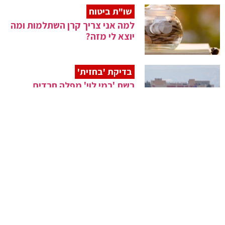
שו"ת ביטוח
למה אני צריך קרן השתלמות ומה
יוצא לי מזה?
בדיקת 'בחזית'
רשת 'רמי לוי' מפלה חרדים
מקניות האונליין
ההסתה המקוממת
אתר "ישיר למהדרין" יעצור את
פעילותו
השקל לאן
האם הנגיד ירון יאפשר לשקל
לשבור שיא חדש?