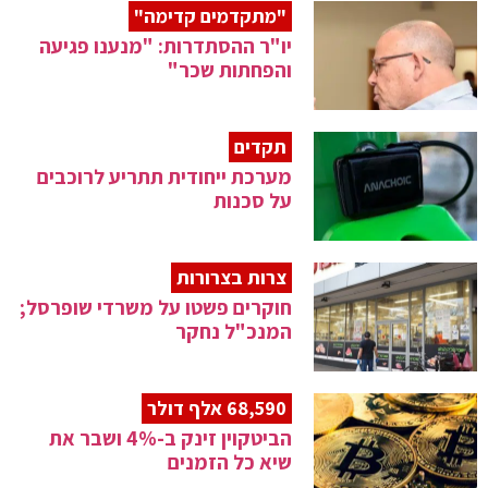
"מתקדמים קדימה"
יו"ר ההסתדרות: "מנענו פגיעה
והפחתות שכר"
תקדים
מערכת ייחודית תתריע לרוכבים
על סכנות
צרות בצרורות
חוקרים פשטו על משרדי שופרסל;
המנכ"ל נחקר
68,590 אלף דולר
הביטקוין זינק ב-4% ושבר את
שיא כל הזמנים