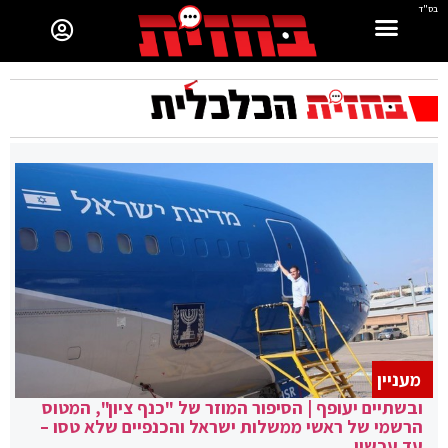
בס"ד
מעניין
ובשתיים יעופף | הסיפור המוזר של "כנף ציון", המטוס
הרשמי של ראשי ממשלות ישראל והכנפיים שלא טסו –
עד עכשיו