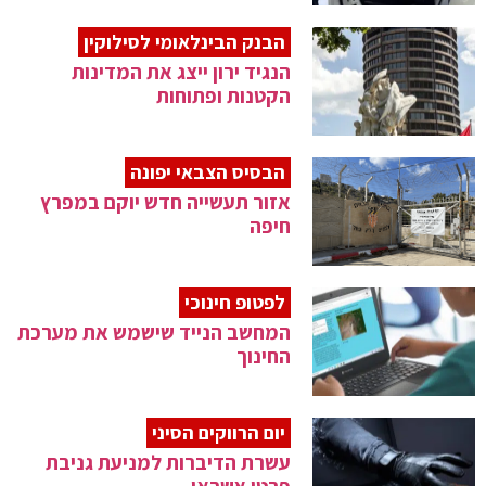
הבנק הבינלאומי לסילוקין
הנגיד ירון ייצג את המדינות
הקטנות ופתוחות
הבסיס הצבאי יפונה
אזור תעשייה חדש יוקם במפרץ
חיפה
לפטופ חינוכי
המחשב הנייד שישמש את מערכת
החינוך
יום הרווקים הסיני
עשרת הדיברות למניעת גניבת