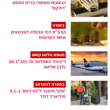
הגאונות מאחורי בניית המותג
'רולקס'
בשורה
הצע"ח דמי אבטלה לעצמאים
אושר בטרומית
תנופת הלואו קוסט
ריינאיר השתלטה על נתב"ג עם
11% שליטה
במטרה להתרחב
'וולט' תימכר ל'דורדאש' ב-8.1
מיליארד דולר