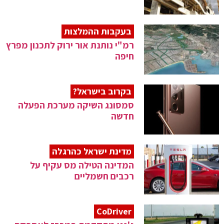
בעקבות ההמלצות
רמ"י נותנת אור ירוק לתכנון מפרץ
חיפה
בקרוב בישראל?
סמסונג השיקה מערכת הפעלה
חדשה
מדינת ישראל כהרגלה
המדינה הטילה מס עקיף על
רכבים חשמליים
CoDriver