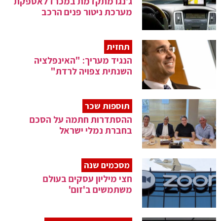
ג'נגו מתקדמת במכרז לאספקת
מערכת ניטור פנים הרכב
תחזית
הנגיד מעריך: "האינפלציה
השנתית צפויה לרדת"
תוספות שכר
ההסתדרות חתמה על הסכם
בחברת נמלי ישראל
מסכמים שנה
חצי מיליון עסקים בעולם
משתמשים ב'זום'