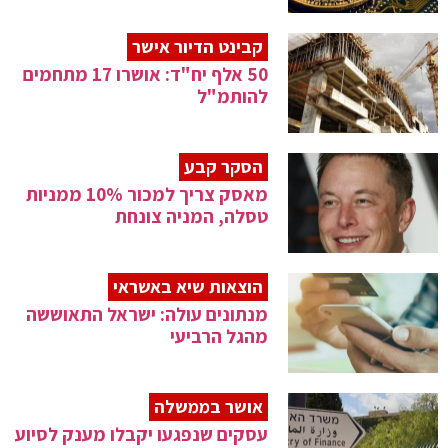
קבינט הדיור אישר
50 אלף יח"ד: אושרו 17 מתחמים
להותמ"ל
הסקר קבע
מאסק צריך למכור 10% ממניות
טסלה, המניה צונחת
הוצאות שיא באשראי
מנתונים עולה: ישראל התאוששה
מהגל הרביעי
אושר בממשלה
עסקים שנפגעו יקבלו מענק לסיוע