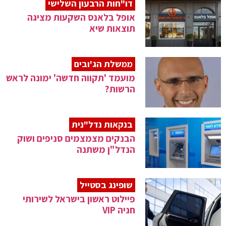
דו"חות הרבעון השלישי
אופל בלאנס השקעות מציגה
תוצאות שיא
ממשלת הג'ובים
מועמד 'תקווה חדשה' ימונה לראש
הרשות?
בנקאות נדל"נית
הבנקים מצמצמים סניפים ושוק
הנדל"ן משתנה
שופינג בסטייל
פיילוט ראשון בישראל לשירותי
חניה VIP