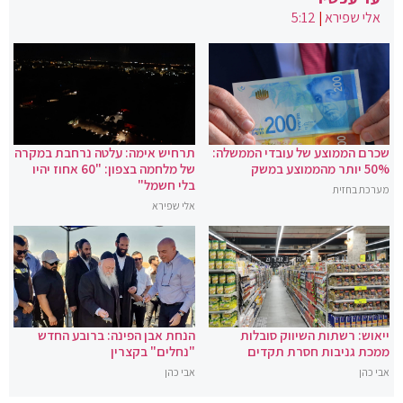
אלי שפירא
|
5:12
שכרם הממוצע של עובדי הממשלה:
תרחיש אימה: עלטה נרחבת במקרה
50% יותר מהממוצע במשק
של מלחמה בצפון: "60 אחוז יהיו
בלי חשמל"
מערכת בחזית
אלי שפירא
ייאוש: רשתות השיווק סובלות
הנחת אבן הפינה: ברובע החדש
ממכת גניבות חסרת תקדים
"נחלים" בקצרין
אבי כהן
אבי כהן