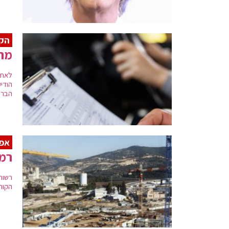
הקל
מהב
לאחר
הודי
הברי
אפק
רמ"י
רשות
הקור