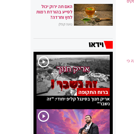
קים
האם תה ירוק יכול
לסייע בהורדת רמות
לחץ וחרדה?
נועה קפלן
 כי
ברוח התקופה
אריק חנוך בסינגל קליפ יחודי: "זה
נשבר"