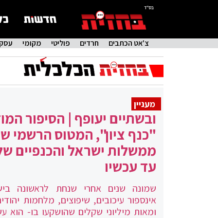
בס"ד
צ'אט הכתבים
חרדים
פוליטי
מקומי
עסקי
מעניין
ובשתיים יעופף | הסיפור המו
"כנף ציון", המטוס הרשמי ש
ממשלות ישראל והכנפיים של
עד עכשיו
שמונה שנים אחרי שנחת לראשונה בישר
אינספור עיכובים, שיפוצים, מלחמות יהודים
ומאות מיליוני שקלים שהושקעו בו- הוא ע