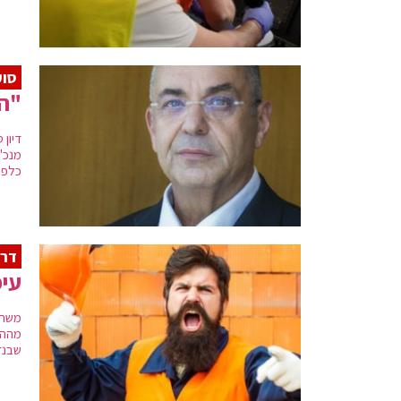
סוע
"הא
דיון
מנכ"
כלפי
דרמ
עיכ
משרד 
מההג
שבנד