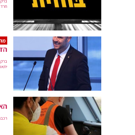
ברקע
חרדי
מה
הד
ברקע
יתאפ
האצ
רכבת 