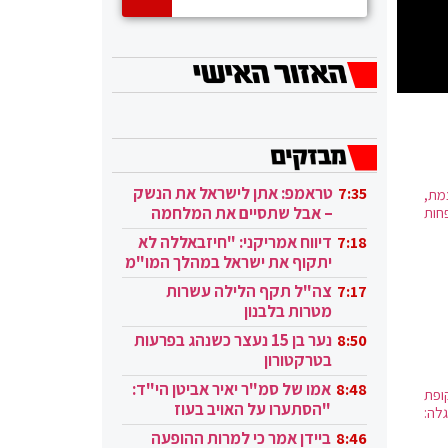
טראמפ: אתן לישראל את הנשק
7:35
מת,
– אבל שתסיים את המלחמה
חות
בעזה
דיווח אמריקני: "חיזבאללה לא
7:18
יתקוף את ישראל במהלך המו"מ
בקטאר"
צה"ל תקף הלילה עשרות
7:17
מטרות בלבנון
נער בן 15 נעצר כשנהג בפרעות
8:50
בטרקטורון
אמו של סמ"ר יאיר אביטן הי"ד:
8:48
ופת
"הסתערו על האויב בעוז
גלה:
ובגבורה"
ביידן אמר כי למרות ההופעה
8:46