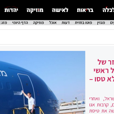
ם
מגזין
פוטו בחזית
דעות
אוכל
מוזיקה
הדף היומי
מזג א
זר של
ל ראשי
א טסו –
אל, ואחרי
, קרבות אגו
שה את טיסת