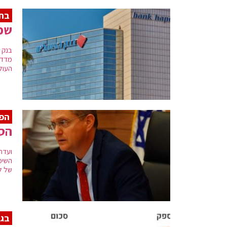
בחו
שפ
העולמית תתכווץ 
הפט
הסד
של למעלה
בגל