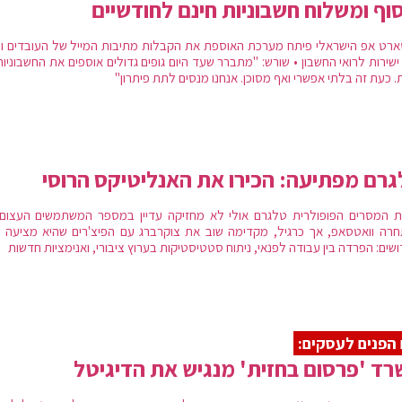
וף ומשלוח חשבוניות חינם לחודשיים
רט אפ הישראלי פיתח מערכת האוספת את הקבלות מתיבות המייל של העובדים ו
ישירות לרואי החשבון • שורש: "מתברר שעד היום גופים גדולים אוספים את החשבוניו
ת. כעת זה בלתי אפשרי ואף מסוכן. אנחנו מנסים לתת פיתרון"
רם מפתיעה: הכירו את האנליטיקס הרוסי
ת המסרים הפופולרית טלגרם אולי לא מחזיקה עדיין במספר המשתמשים העצום
רה וואטסאפ, אך כרגיל, מקדימה שוב את צוקרברג עם הפיצ'רים שהיא מציעה • 
שים: הפרדה בין עבודה לפנאי, ניתוח סטטיסטיקות בערוץ ציבורי, ואנימציות חדשות
הפנים לעסקים:
ד 'פרסום בחזית' מנגיש את הדיגיטל