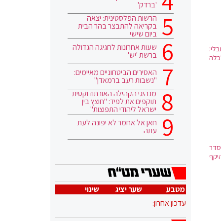
'ברדק'
הרשות הפלסטינית: יצאה
בקריאה להתבצר בהר הבית
ביום שישי
שעות אחרונות לחגיגה הגדולה
גלובלי:
ברשת 'יש'
פועלים: "הכלכלה
האסירים הביטחוניים מאיימים:
"נשבות רעב ברמאדן"
מנהיגי הקהילה האורתודוקסית
תוקפים את לפיד: "חוצץ בין
ישראל ליהודי התפוצות"
חאן אל אחמר לא יפונה לעת
עתה
ל-200 מיליון ₪ להסדר
 בהיקף
מטבע
שער יציג
שינוי
עדכון אחרון: