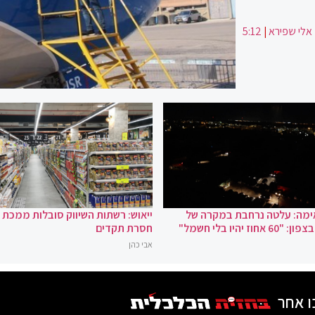
אלי שפירא
|
5:12
ימה: עלטה נרחבת במקרה של
ייאוש: רשתות השיווק סובלות ממכת ג
חוז יהיו בלי חשמל"
חסרת תקדים
אבי כהן
ו אחר