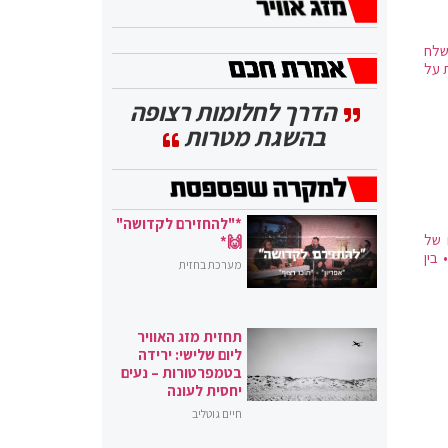
שלח
ת על
הדרך לחלומות רצופה
בהשגת מטרות
*"להחזירם לקדושה"
 של
🙌*
בין
מערכת בחזית
תחזית מזג האוויר
ליום שלישי: ירידה
בטמפרטורות – נעים
יחסית לעונה
חיים גוטליב