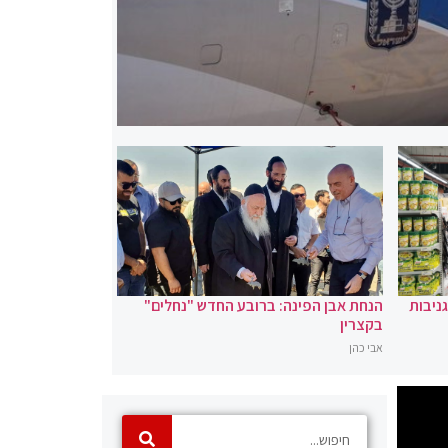
ניבות
הנחת אבן הפינה: ברובע החדש "נחלים"
בקצרין
אבי כהן