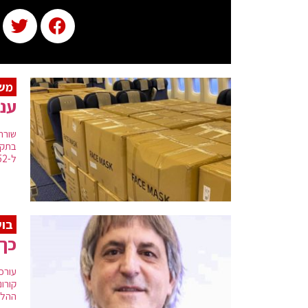
משב
ענף
שורה
בתקו
ל-252 מיליארד דולר • במשרד התחבורה פועלים לשנות את החוק לטובת החברות
בו
כך 
עורכ
קורו
ההלי