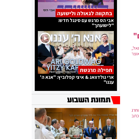
בתקווה לגאולה ולישועה
אבי הס מרגש עם סינגל חדש:
"לישועתך"
"
אל,
וצר
תפילה מרגשת
ארי גולדוואג & איצי קפלוביץ: "אנא ה'
עננו"
וחרג
כתב