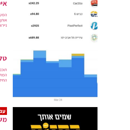
איס
הסטא
אותן 
ניירו
טלג
תוכנ
המתח
החידו
עם 
משר