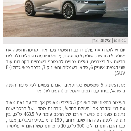
ionic 5
| צילום:
יצרן
יונדאי לוקחת את עולם הרכב החשמלי צעד אחד קדימה וחשפה את
איוניק 5 החדשה, איוניק 5 מבוססת על פלטפורמה חשמלית גלובלית
חדשה של היצרנית, ואליה צפויים להצטרף בשנתיים הקרובות עוד
שני דגמים: איוניק 6, סדאן חשמלית והאיוניק 7, כרכב פנאי גדול (E-
SUV).
את האיוניק 5 שמשמש כקרוסאובר אנחנו צפויים לפגוש עוד השנה
בישראל, ביחד עם דגמים חשמליים נוספים ליונדאי.
העיצוב החיצוני של האיוניק 5 סולידי ומאופק אך יחד עם זאת מאוד
עתידני ומדבר את 'העולם החדש', מבחינת ממדיו של הרכב ישנם
נתונים מעניינים כאשר אורכו של הרכב עומד על 463.5 ס"מ, בין
הטוסון לסנטה פה החדשים, ורוחבו, 189 ס“מ. בסיס הגלגלים, מנגד,
כבר הרבה יותר גדול כ- 300 ס"מ, 10 ס"מ יותר משל היונדאי פליסייד