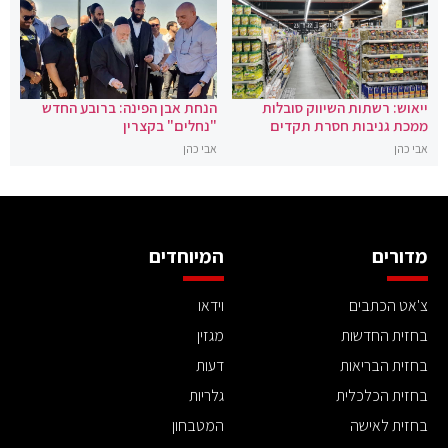
ייאוש: רשתות השיווק סובלות
הנחת אבן הפינה: ברובע החדש
ממכת גניבות חסרת תקדים
"נחלים" בקצרין
אבי כהן
אבי כהן
מדורים
המיוחדים
צ'אט הכתבים
וידאו
בחזית החדשות
מגזין
בחזית הבריאות
דעות
בחזית הכלכלית
גלריות
בחזית לאישה
המטבחון