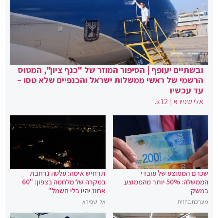
ובשתיים יעופף | הסיפור המוזר של "כנף ציון", המטוס
הרשמי של ראשי ממשלות ישראל והכנפיים שלא טסו –
עד עכשיו
אלי שפירא
|
5:12
שכרם הממוצע של עובדי
תרחיש אימה: עלטה נרחבת
הממשלה: 50% יותר מהממוצע
במקרה של מלחמה בצפון: "60
במשק
אחוז יהיו בלי חשמל"
מערכת בחזית
אלי שפירא