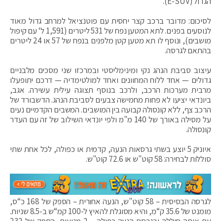
הגדול (E-SUV).
לסיכום: מדובר ברכב קצר יחסית עם פוטנציאל למרחב גדול מאוד
לנוסעים בפנים. לתא המטען נפח של 531 ליטרים (1,591 ל‘ עם קיפול
מושבים), ונוסף לו תא מטען קטן מלפנים בנפח של 57 או 24 ליטרים
בהתאם לגרסה.
עיצוב סביבת הנהג נקי ומינימליסטי ובמרכזו שני מסכים מלבניים
גדולים — אחד ללוח המחוונים ואחד למולטימדיה — דרכם יתופעלו
מרבית מערכות הרכב, ולרכב בנוסף תצוגה עילית עשירה. אגב,
ביונדאי יציעו לא פחות מחמישה צבעים לסביבת הנהג. הדשבורד של
הרכב צף, ללא קונסולה קבועה בין המושבים. המשבים הקדמיים נעים
על מסילה באורך של 140 מ"מ ולפי יונדאי השילוב של זה עם העדר
קונסולה.
איוניק 5 יוצע בשתי גרסאות הנעה, קדמית או כפולה, לכל אחת שתי
סוללות לבחירה: 58 קוט"ש או 72.6 קוט"ש.
לגרסה הבסיסית – 58 קוט"ש, הנעה אחורית – הספק של 168 כ“ס,
מומנט של 35.6 ק“מ, והיא מסוגלת להאיץ ל-100 קמ“ש ב-8.5 שניות.
עם אותה סוללה ובגרסת הנעה כפולה – 2 מנועים, הספק של 232