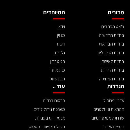
מדורים
המיוחדים
צ'אט הכתבים
וידאו
בחזית החדשות
מגזין
בחזית הבריאות
דעות
בחזית הכלכלית
גלריות
בחזית לאישה
המטבחון
בחזית היהדות
מזג אוויר
בחזית המוזיקה
תוכן שיווקי
הגדרות
עוד ..
עדכון פרופיל
פרסום בחזית
התראות וניוזלטרים
מערכת ניהול לידים
שדרוג למנוי פרימיום
אנטי וירוס בעברית
המייל האדום
הגדלת צפיות בסטטוס