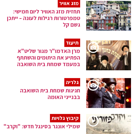
מזג אוויר
תחזית מזג האוויר ליום חמישי:
טמפרטורות רגילות לעונה – ייתכן
גשם קל
תיעוד
מרן האדמו"ר מגור שליט"א
הפתיע את היתומים והשתתף
במעמד שמחת בית השואבה
גלריה
חגיגות שמחת בית השואבה
בבנייני האומה
קיבוץ גלויות
שמילי אונגר בסינגל חדש: "וקרב"