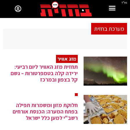
בס"ד
מערכת בחזית
מזג אוויר
תחזית מזג האוויר ליום רביעי:
ירידה קלה בטמפרטורות – גשם
קל בצפון ובמרכז
חלוקת מזון ומשמרות תפילה
בפתח המערה: הכנסת אורחים
רשב"י למען כלל ישראל