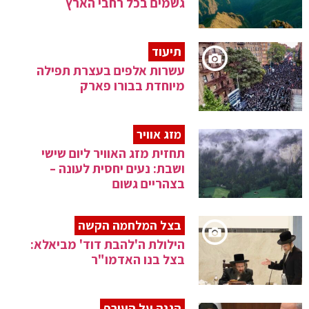
גשמים בכל רחבי הארץ
תיעוד
עשרות אלפים בעצרת תפילה
מיוחדת בבורו פארק
מזג אוויר
תחזית מזג האוויר ליום שישי
ושבת: נעים יחסית לעונה –
בצהריים גשום
בצל המלחמה הקשה
הילולת ה'להבת דוד' מביאלא:
בצל בנו האדמו"ר
הגנה על העורף