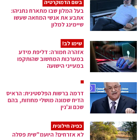
בשם הדמוקרטיה
בעל המלון שבו מתארח נתניהו:
אתבע את אנשי המחאה שעשו
שיימינג למלון
שימו לב!
אזהרה חמורה: דליפת מידע
במערכות המחשוב שהותקפו
במעייני הישועה
דרמה ברשות הפלסטינית: הראיס
הדיח שמונה מושלי מחוזות, בהם
שכם וג'נין
כפיה חילונית
לא אזרחים? היועמ"שית פסלה