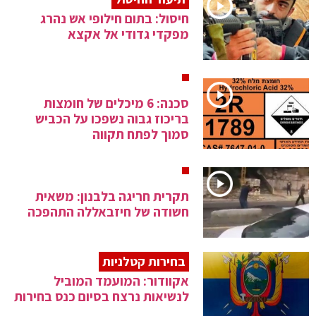
חיסול: בתום חילופי אש נהרג
מפקדי גדודי אל אקצא
סכנה: 6 מיכלים של חומצות
בריכוז גבוה נשפכו על הכביש
סמוך לפתח תקווה
תקרית חריגה בלבנון: משאית
חשודה של חיזבאללה התהפכה
בחירות קטלניות
אקוודור: המועמד המוביל
לנשיאות נרצח בסיום כנס בחירות