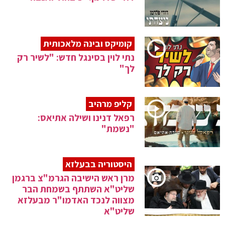
קומיקס ובינה מלאכותית
נתי לוין בסינגל חדש: "לשיר רק
לך"
קליפ מרהיב
רפאל דנינו ושילה אתיאס:
"נשמת"
היסטוריה בבעלזא
מרן ראש הישיבה הגרמ"צ ברגמן
שליט"א השתתף בשמחת הבר
מצווה לנכד האדמו"ר מבעלזא
שליט"א