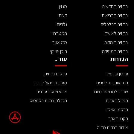
בחזית החדשות
מגזין
בחזית הבריאות
דעות
בחזית הכלכלית
גלריות
בחזית לאישה
המטבחון
בחזית היהדות
מזג אוויר
בחזית המוזיקה
תוכן שיווקי
הגדרות
עוד ..
עדכון פרופיל
פרסום בחזית
התראות וניוזלטרים
מערכת ניהול לידים
שדרוג למנוי פרימיום
אנטי וירוס בעברית
המייל האדום
הגדלת צפיות בסטטוס
פרסמו אצלנו
תקנון האתר
אודות בחזית מדיה