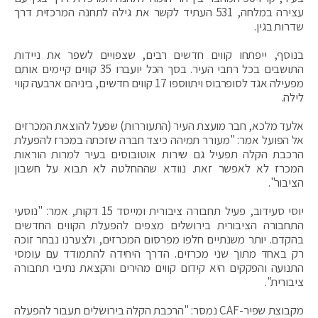
עצירה במלחה, 531 העתיד לקשר את גילה לתחנה המרכזית דרך
שדרות בגין.
בנוסף, ייפתחו קווים חדשים רבים, שצפויים לשפר את ניידות
התושבים בכל רחבי העיר. בסך הכל יועברו 35 קווים קיימים אותם
מפעילה אגד לסופרבוס ויתווספו 17 קווים חדשים, ביניהם ארבעה קווי
לילה.
אלעד מלכא, חבר מועצת העיר (התעוררות) שפעל להוצאת המכרזים
אל הפועל אמר: "מעורר תמיהה כיצד חברה שזכתה במכרז להפעלת
הרכבת הקלה תפעיל גם שירות אוטובוסים בעיר למרות הוראות
המכרז לא לאפשר זאת. נוודא שההחלטה לא תבוא על חשבון
הציבור".
יוסי סעידוב, פעיל תחבורה ציבורית ומייסד 15 דקות, אמר: "נוסעי
התחבורה הציבורית בירושלים מצפים להפעלת הקווים החדשים
בהקדם. יותר משנתיים חלפו מפרסום המכרזים, ולצערנו נבחר זוכה
רק באחד מתוך שני מכרזים. הדרך היחידה להתמודד עם עומסי
התנועה והפקקים היא קידום קווים מהירים והקצאת נתיבי תחבורה
ציבורית".
מקבוצת שפיר-CAF נמסר: "הרכבת הקלה בירושלים תעבור להפעלה