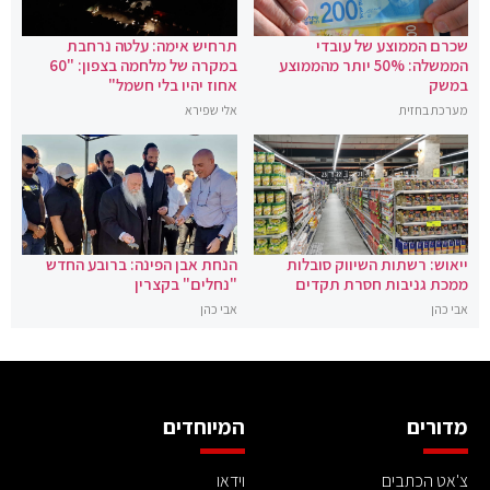
שכרם הממוצע של עובדי
תרחיש אימה: עלטה נרחבת
הממשלה: 50% יותר מהממוצע
במקרה של מלחמה בצפון: "60
במשק
אחוז יהיו בלי חשמל"
מערכת בחזית
אלי שפירא
ייאוש: רשתות השיווק סובלות
הנחת אבן הפינה: ברובע החדש
ממכת גניבות חסרת תקדים
"נחלים" בקצרין
אבי כהן
אבי כהן
מדורים
המיוחדים
צ'אט הכתבים
וידאו