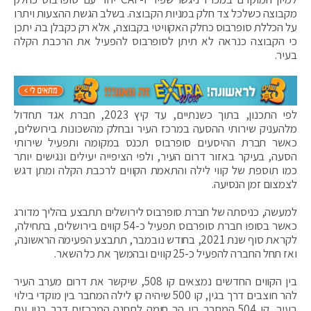
מקבוצה כשלכל צד חלק במניות הקבוצה. בשלב הגשת ההצעות ויתרו
על הכללת סופרבוס כחלק האקוויטי בקבוצה, אלא רק כקבלן בה. יתכן
כי הקבוצה כנראה לא תיתן לסופרבוס להפעיל את הרכבת הקלה
בעיר.
לפי התכנון, בתוך כשנתיים, עד קיץ 2023, חברת אגד תחדול
מלהעניק שירותי ההסעה במרכז העיר ובחלק מהשכונות בירושלים,
כאשר חברת ההיסעים סופרבוס תכנס במקומה ותפעיל שירותי
הסעה, בעיקר באזור דרום העיר, ולפי הציפייה יעילים ונגישים יותר
כמו תוספת של קווי לילה והתאמת הקווים לרכבת הקלה ומתן דגש
לצמצום זמן הנסיעה.
למעשה, כניסתה של חברת סופרבוס לירושלים תתבצע בהליך מדורג
כאשר בסופו חברת סופרבוס תפעיל כ-54 קווים בירושלים, בתחילה,
לקראת סוף שנת 2021, בחודש נובמבר, תתבצע הפעימה הראשונה,
ואז תחל החברה להפעיל כ-25 קווים ובהמשך את כל השאר.
בין הקווים החדשים נמצאים קו 508, שיקשר את דרום מערב העיר
להר חוצבים דרך בגין, קו 500 שיהיה קו לילה המחבר בין מוקדי בילוי
בעיר, קו 504 המחבר בין הר חומה לתחנה המרכזית דרך בגין עם