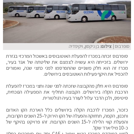
סופרבוס
| צילום:
בן ניקסון, ויקיפדיה
סופרבוס זכתה במכרז להפעלת האוטובוסים באשכול המרכזי בגזרת
ירושלים. בזכייתה היא עשויה לצמצם את שליטתה של אגד בעיר,
מכרז זה הוא חלק משניים שהתפרסמו לפני כחצי שנה, ואמורים
להכפיל את היקף פעילות האוטובסים בירושלים.
סופרבוס היא חלק מהקבוצה שזכתה לפני שנה וחצי במכרז להפעלת
הרכבת הקלה בירושלים. הקבוצה תחליף את המפעילה הנוכחית,
סיטיפס, ולכן הדבר עלול לעורר בעיה רגולטורית.
כזכור, המכרז לרכבת הקלה בירושלים כלל הארכת הקו האדום
ותכנון, הקמה, תחזוקה והפעלה של הקו הירוק ל–25 השנים הקרובות,
והפעלת קווי הלילה ל–15 השנים הקרובות. זהו פרויקט בהיקף של
כ-10 מיליארד שקל.
למיון המוקדם במכרז ניגשו שפיר ו-CAF יחד עם סופרבוס כחלק