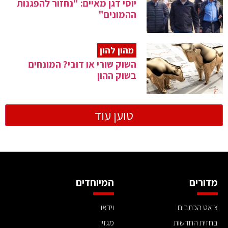
יוסי דגן מאיים: "נחזור להפגנות
ההמונים"
מהון להון
השוק שורי או דובי? המונחים
בשוק ההון
טוען עוד
מדורים
המיוחדים
צ'אט הכתבים
וידאו
בחזית החדשות
מגזין