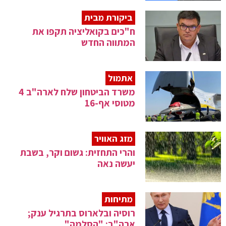
ביקורת מבית
ח"כים בקואליציה תקפו את
המתווה החדש
אתמול
משרד הביטחון שלח לארה"ב 4
מטוסי אף-16
מזג האוויר
והרי התחזית: גשום וקר, בשבת
יעשה נאה
מתיחות
רוסיה ובלארוס בתרגיל ענק;
ארה"ב: "הסלמה"