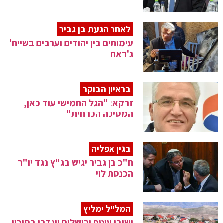
לאחר הגעת בן גביר
עימותים בין יהודים וערבים בשייח'
ג'ראח
בראיון הבוקר
זרקא: "הגל החמישי עוד כאן,
המסיכה הכרחית"
בגין אפליה
ח"כ בן גביר יגיש בג"ץ נגד יו"ר
הכנסת לוי
המל"ל ימליץ
ישובי עוטף ירושלים יוגדרו בסיכון