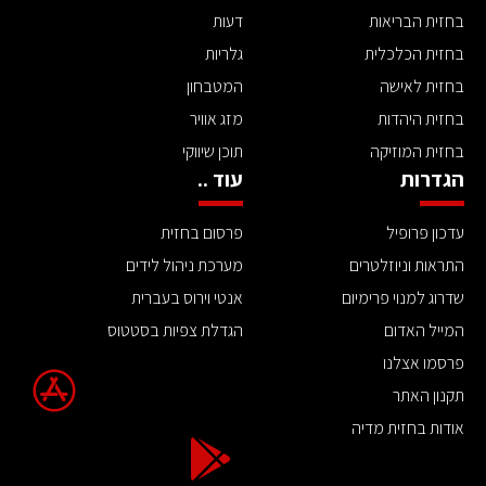
בחזית הבריאות
דעות
בחזית הכלכלית
גלריות
בחזית לאישה
המטבחון
בחזית היהדות
מזג אוויר
בחזית המוזיקה
תוכן שיווקי
הגדרות
עוד ..
עדכון פרופיל
פרסום בחזית
התראות וניוזלטרים
מערכת ניהול לידים
שדרוג למנוי פרימיום
אנטי וירוס בעברית
המייל האדום
הגדלת צפיות בסטטוס
פרסמו אצלנו
תקנון האתר
אודות בחזית מדיה