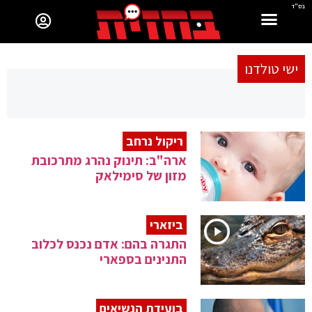
בס"ד
ישי טולדנו
ריקול נרחב
ארה"ב: תינוק נהרג מתרכובת
מזון של סימילאק
ביזארי
התגרה בהם: אדם נכנס לכלוב
התנינים בספארי
בועידת הנשיאים