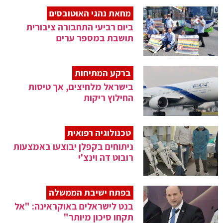
מחאת נהגי האוטובסים
ביום רביעי התחבורה ציבורית
תושבת במספר ערים
ברקע המתיחות
בישראל מלחיצים, אך טיסות
החילוץ ריקות
טכנולוגיה רפואית
ניתוחים בקפלן יבוצעו באמצעות
רובוט דה וינצ'י
בפתח ישיבת הממשלה
בנט לישראלים באוקראינה: "אל
תקחו סיכון מיותר"