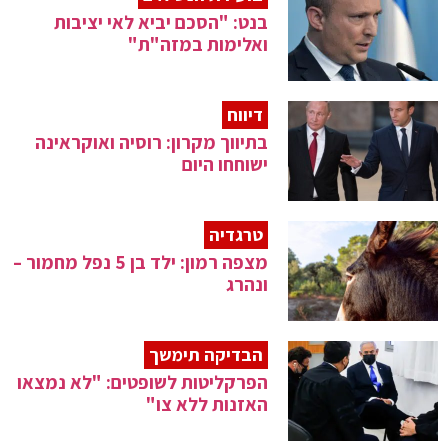
בנט: "הסכם יביא לאי יציבות
ואלימות במזה"ת"
דיווח
בתיווך מקרון: רוסיה ואוקראינה
ישוחחו היום
טרגדיה
מצפה רמון: ילד בן 5 נפל מחמור –
ונהרג
הבדיקה תימשך
הפרקליטות לשופטים: "לא נמצאו
האזנות ללא צו"