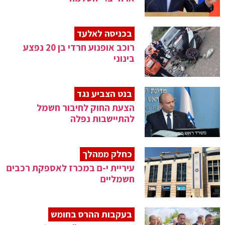
בכניסה לאלעד
רוכב אופנוע חרדי בן 20 נפצע
בינוני
בנט הצביע נגד
הצעת החוק לחיבור חשמל
להתיישבות נפלה
כחלק ממהלך
עיריית י-ם במכרז לאספקת רכבים
חשמליים
בעקבות ההרס בחומש