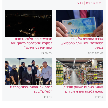
אלי שפירא
|
5:12
שכרם הממוצע של עובדי
תרחיש אימה: עלטה נרחבת
הממשלה: 50% יותר מהממוצע
במקרה של מלחמה בצפון: "60
במשק
אחוז יהיו בלי חשמל"
מערכת בחזית
אלי שפירא
ייאוש: רשתות השיווק סובלות
הנחת אבן הפינה: ברובע החדש
ממכת גניבות חסרת תקדים
"נחלים" בקצרין
אבי כהן
אבי כהן