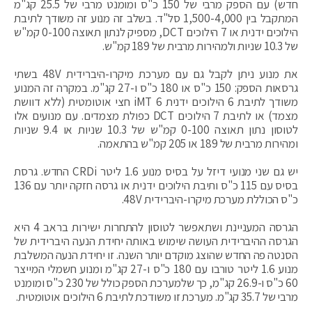
חדש) עם הספק מרבי של 150 כ"ס ומומנט מרבי של 25.5 קג"מ
המתקבל בין 1,500-4,000 סל"ד. בשלב זה מנוע זה משודך לתיבת
הילוכים ידנית או 7 הילוכים DCT, מספיק לנתון תאוצה 0-100 קמ"ש
של 10.3 שניות ולמהירות מרבית של 189 קמ"ש.
את מנוע ניתן לקבל גם עם מערכת מיקרו-היברידית 48V בשתי
גרסאות הספק: 150 כ"ס או 180 כ"ס ו-27 קג"מ. במקרה זה המנוע
משודך לתיבת 6 הילוכים ידנית 6 iMT חצי אוטומטית (ללא דוושת
מצמד) או לתיבת 7 הילוכים DCT כפולת מצמדים. עם מנועים אלו
לטוסון נתון תאוצה 0-100 קמ"ש של 10.3 שניות או 9.4 שניות
ומהירות מרבית של 189 או 205 קמ"ש בהתאמה.
יש גם שני מנועי דיזל על בסיס מנוע 1.6 ליטר CRDi החדש. גרסת
בסיס עם 115 כ"ס ותיבת הילוכים ידנית או גרסה חזקה יותר עם 136
כ"ס הכוללת מערכת מיקרו-היברידית 48V.
הגרסה המעניינת ושתאפשר לטוסון להתחרות ישירות בראב 4 היא
הגרסה ההיברידית העושה שימוש באותה יחידת הנעה היברידית של
הסנטה פה החדש שהוצג מוקדם יותר השנה. זו יחידת הנעה המשלבת
מנוע 1.6 ליטר טורבו עם 180 כ"ס ו-27 קג"מ ומנוע חשמלי המייצר
60 כ"ס ו-26.9 קג"מ, כך שלמערכת הספק כולל של 230 כ"ס ומומנט
מרבי של 35.7 קג"מ. מערכת זו משודכת לתיבת 6 הילוכים אוטומטית.