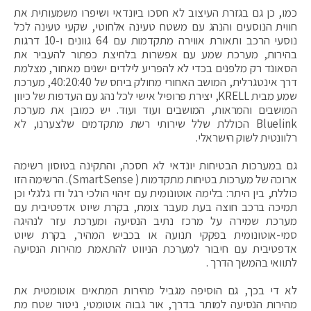
כמו, כן גם בגזרת העיצוב לא חסכו ביונדאי ושיפרו משמעותית את
חווית הנוסעים והנהג עם משטח טעינה אלחוטי, שקעי טעינה לכל
נוסעי הרכב ותאורת אווירה מתקדמות עם 64 גוונים ו-10 דרגות
בהירות, מערכת שמע עם אפשרות בלחיצת כפתור להעביר את
הסאונד רק מלפנים בכדי לא להפריע לילדים ישנים מאחור, מצלמת
דרך אינטגרלית, המושב האחורי מחולק ביחס של 40:20:40, מערכת
שמע מבית KRELL, יצירת פרופיל אישי לכל נהג עם העדפות של כיוון
המושבים והמראות, המושבים ועוד ועוד. יש כמובן את מערכת
Bluelink הכוללת שלל שירותי רשת מתקדמים שלצערנו, לא
רלוונטית לשוק הישראלי.
גם במערכות הבטיחות יונדאי לא חסכה, והתקינה בטוסון רשימה
ארוכה של מערכות בטיחות מתקדמות ( SmartSense). הרשימה הזו
כוללת, בין היתר: בלימה אוטונומית עם זיהוי הולכי רגל ודו גלגלי וכן
תמיכה ברכב חוצה בעת מעבר צומת, בקרת שיוט אדפטיבית עם
מערכת שמירה על מרכז נתיב הנסיעה ומערכת עזר לנהיגה
סמי-אוטונומית בפקקי תנועה או בכביש המהיר, בקרת שיוט
אדפטיבית עם חיבור למערכת הניווט להתאמת מהירות הנסיעה
לתוואי בהמשך הדרך .
לא די בכך, גם הוסיפה מגביל מהירות המתאים אוטומטית את
מהירות הנסיעה למותר בדרך, אור גבוה אוטומטי, ניטור שטח מת