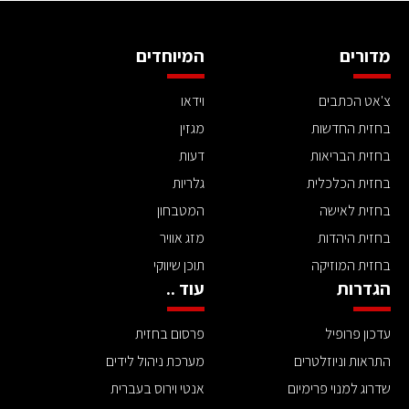
מדורים
המיוחדים
צ'אט הכתבים
וידאו
בחזית החדשות
מגזין
בחזית הבריאות
דעות
בחזית הכלכלית
גלריות
בחזית לאישה
המטבחון
בחזית היהדות
מזג אוויר
בחזית המוזיקה
תוכן שיווקי
הגדרות
עוד ..
עדכון פרופיל
פרסום בחזית
התראות וניוזלטרים
מערכת ניהול לידים
שדרוג למנוי פרימיום
אנטי וירוס בעברית