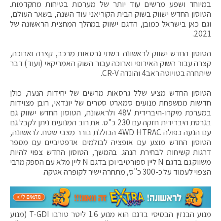
במיוחד ושפע מרשים עוד יותר של מערכות בטיחות מתקדמות.
הטוסון החדש ישווק בשוק הבית הקוריאני עוד השנה, בשאר העולם,
וגם כאן בישראל כמובן, הדגם ישווק במהלך המחצית הראשונה של
2021.
הטוסון החדש ישווק לראשונה בשתי גרסאות מרכב, קצרה וארוכה,
קצרה עבור השוק האירופי וארוכה עבור השוק האמריקאי (ועוד) דבר
שיתחרה בטויוטה ראב4 והונדה CR-V.
הטוסון החדש מציע שלל גרסאות מרשים של יחידות הנעה, כולן
חדשות ממשפחת מנועים סמארט סטרים של יונדאי, רובן מצוידות
במערכת מיקרו-היברידית 48V ולראשונה, הטוסון החדש ישווק גם
בגרסת היברידית חזקה עם 230 כ"ס. את רוב המנועים ניתן לקבל גם
עם הנעה כפולה 4WD HTRAC הכוללת בורר מצבי שטח. לראשונה,
הטוסון החדש מוצע עם אופציה לבולמים אדפטיביים עם מספר
דרגות קשיחות לבחירת הנהג. בהמשך, הטוסון החדש צפוי להיות
משווק גם בדגם N ליין ספורטיבי וכן בדגם N ליין מלא עם הספק מרבי
הצפוי לעמוד על כ-300 כ"ס, מתחרה ישיר לקופרה אטקה.
מנוע הבנזין הבסיסי בדגם הוא מנוע 1.6 ליטר טורבו T-GDI (מנוע