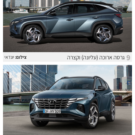
9
גרסה ארוכה (עליונה) וקצרה
צילום:
יונדאי