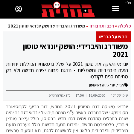
בס"ד
כלכלה
»
רכב ותחבורה
»
משודרג והיברידי: הושק יונדאי טוסון 2021
חדש על הכביש
משודרג והיברידי: הושק יונדאי טוסון
2021
יונדאי השיקה את טוסון 2021 על שלל גרסאותיו הכוללות יחידות
הנעה היברידיות וחשמליות • הדגם מהווה יצירה חדשה ולא רק
מתיחת פנים לקודמו
תגיות:
יונדאי
,
יונדאי טוסון
שימי שקרקה
16/09/2020
17:56
כ"ז אלול התש"פ
יונדאי משיקה דגם הטוסון 2021 החדש, דור רביעי לקרוסאובר
הקומפקטי של החברה. כאשר ע"פ הצהרותיה של יונדאי דגם זה יהיה
שונה בתכלית מהדגם ויהיה דגם חדש בבסיסו, כולל עיצוב מוחצן
וייחודי, פלטפורמה חדשה, יחידות הנעה חדשות כולל מערכת הנעה
היברידית והיברידית פלאג-אין לראשונה לדגם, תא נוסעים מרשים