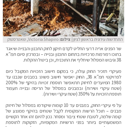
התחדשות עירונית בראשון לציון
| צילום:
Victoria Shapiro, שאטרסטוק
שר הפנים אריה דרעי החליט לקדם תיקון לחוק התכנון והבנייה שיאגד
בתוכו רפורמות מרכזיות בתחום התכנון ובנייה – ובמרכזן סיום תמ"א
38 וגיבוש המסלול שיחליף את התוכנית, וכן ביטול ההקלות.
מעיקרי תזכיר החוק עולה, כי במקום חישוב הזכויות המקובל כיום
לפרויקטי תמ"א 38, החוק יאפשר חישוב פשוט: במבנים שנבנו עד
1980 המיועדים לחיזוק תתאפשר תוספת זכויות בהיקף של 200%
(שטח עיקרי ושירות) ובמבנים במסלול של הריסה ובנייה תעמוד
תוספת הזכויות על 350% (שטח עיקרי ושירות).
על פי עיקרי החוק, במבנים עד 10 קומות שיקודמו במסלול של חיזוק
מבנים – תוכל הרשות המקומית לקבל שטחים בהיקף ממוצע של
קומה שלמה, לטובת שטחי ציבור ומסחר. נכון להיום זהו אחד הקשיים
המשמעותיים ביותר בפני הרשויות המקומיות, הזקוקות לתוספת