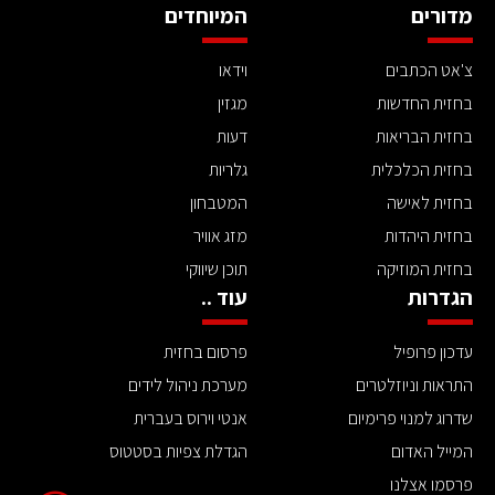
מדורים
המיוחדים
צ'אט הכתבים
וידאו
בחזית החדשות
מגזין
בחזית הבריאות
דעות
בחזית הכלכלית
גלריות
בחזית לאישה
המטבחון
בחזית היהדות
מזג אוויר
בחזית המוזיקה
תוכן שיווקי
הגדרות
עוד ..
עדכון פרופיל
פרסום בחזית
התראות וניוזלטרים
מערכת ניהול לידים
שדרוג למנוי פרימיום
אנטי וירוס בעברית
המייל האדום
הגדלת צפיות בסטטוס
פרסמו אצלנו