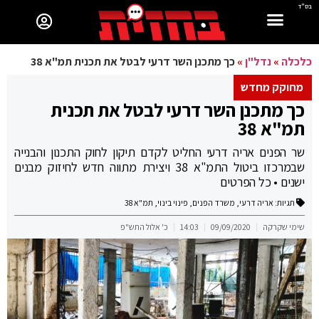
בס"ד
כלכלה
»
נדל"ן
»
כך מתכנן השר דרעי לבטל את תכנית תמ"א 38
מחוקק מחדש
כך מתכנן השר דרעי לבטל את תכנית
תמ"א 38
שר הפנים אריה דרעי החליט לקדם תיקון לחוק התכנון והבנייה
שבמרכזו ביטול התמ"א 38 ויצירת מתווה חדש לחיזוק מבנים
ישנים • כל הפרטים
תגיות:
אריה דרעי
,
משרד הפנים
,
פינוי בינוי
,
תמ"א 38
שימי שקרקה
09/09/2020
14:03
כ' אלול התש"פ