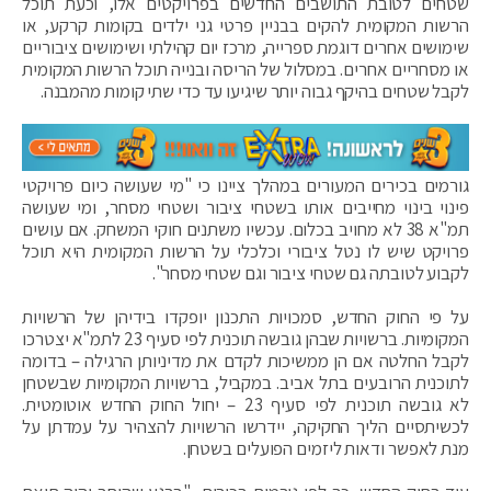
שטחים לטובת התושבים החדשים בפרויקטים אלו, וכעת תוכל
הרשות המקומית להקים בבניין פרטי גני ילדים בקומות קרקע, או
שימושים אחרים דוגמת ספרייה, מרכז יום קהילתי ושימושים ציבוריים
או מסחריים אחרים. במסלול של הריסה ובנייה תוכל הרשות המקומית
לקבל שטחים בהיקף גבוה יותר שיגיעו עד כדי שתי קומות מהמבנה.
גורמים בכירים המעורים במהלך ציינו כי "מי שעושה כיום פרויקטי
פינוי בינוי מחייבים אותו בשטחי ציבור ושטחי מסחר, ומי שעושה
תמ"א 38 לא מחויב בכלום. עכשיו משתנים חוקי המשחק. אם עושים
פרויקט שיש לו נטל ציבורי וכלכלי על הרשות המקומית היא תוכל
לקבוע לטובתה גם שטחי ציבור וגם שטחי מסחר".
על פי החוק החדש, סמכויות התכנון יופקדו בידיהן של הרשויות
המקומיות. ברשויות שבהן גובשה תוכנית לפי סעיף 23 לתמ"א יצטרכו
לקבל החלטה אם הן ממשיכות לקדם את מדיניותן הרגילה – בדומה
לתוכנית הרובעים בתל אביב. במקביל, ברשויות המקומיות שבשטחן
לא גובשה תוכנית לפי סעיף 23 – יחול החוק החדש אוטומטית.
לכשיתסיים הליך החקיקה, יידרשו הרשויות להצהיר על עמדתן על
מנת לאפשר ודאות ליזמים הפועלים בשטחן.