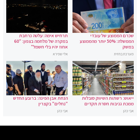
שכרם הממוצע של עובדי
תרחיש אימה: עלטה נרחבת
הממשלה: 50% יותר מהממוצע
במקרה של מלחמה בצפון: "60
במשק
אחוז יהיו בלי חשמל"
מערכת בחזית
אלי שפירא
ייאוש: רשתות השיווק סובלות
הנחת אבן הפינה: ברובע החדש
ממכת גניבות חסרת תקדים
"נחלים" בקצרין
אבי כהן
אבי כהן