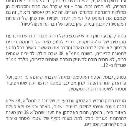
עוד בחוק החדש, כך לפי גורמים בכירים, "ברגע שהיתר יהיה תואם
תוכנית, לא תהיה זכות ערר – ומי שיקבל את הכוח והסמכויות הן
מחלקות ההנדסה ומהנדסי הערים. זה לא רק יאפשר ודאות, זה גם
יצמצם את העומס על ועדות הערר ויפחית את כוחן של הוועדות
המקומיות לתכנון ובנייה, שהן בסופו של דבר ועדות פוליטיות".
בנוסף, קובע החוק החדש שבמצב של חיזוק מבנה תידרש חוות דעת
מקדמית של קונסטרוקטור, בכדי למנוע מצב של החתמת דיירים
ולבסוף לא יוכלו לבנות מאחר והדבר אינו מאושר. כאשר בכל הנוגע
לתמורה לדיירים, בשונה מתמ"א 38 שבה חילקו לדיירים שטחים
רבים, לא תהיה חובה להעניק תוספת שטחים לדירות, מלבד ממ"ד
שגודלו כ- 12.
כמו כן, יבוטל הפטור האוטומטי מהיטל השבחה שהונהג עד היום, ועל
פי החוק החדש הפטור ינתן אם יבנו במסגרת הפרויקט שטחי ציבור
ומסחר לשימוש הרשות המקומית.
מטרת החוק החדש בא לתקן את העיוות של תכנית התמ"א ,38 שלא
נתנה מענה אמיתי לחיזוק בניינים ישנים, מאחר וכמעט ולא פעלה
באזורי סיכון. בנוסף, החוק בא לתקן את הענין שתמ"א 38 נתן מענה
להרחבות מגורים מבלי לתת מענה מקיף של שטחי מסחר וציבור
ביחס להרחבת המגורים.