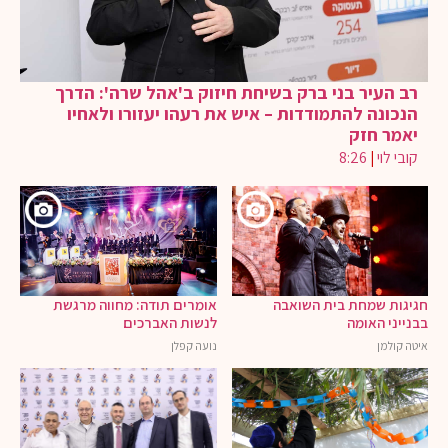
רב העיר בני ברק בשיחת חיזוק ב'אהל שרה': הדרך
הנכונה להתמודדות – איש את רעהו יעזורו ולאחיו
יאמר חזק
קובי לוי
|
8:26
חגיגות שמחת בית השואבה
אומרים תודה: מחווה מרגשת
בבנייני האומה
לנשות האברכים
איטה קולמן
נועה קפלן