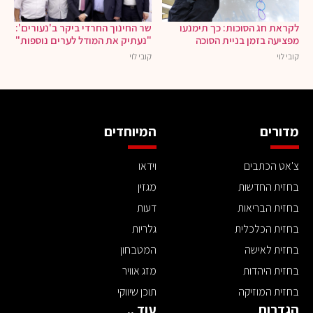
לקראת חג הסוכות: כך תימנעו
שר החינוך החרדי ביקר ב'נעורים':
מפציעה בזמן בניית הסוכה
"נעתיק את המודל לערים נוספות"
קובי לוי
קובי לוי
מדורים
המיוחדים
צ'אט הכתבים
וידאו
בחזית החדשות
מגזין
בחזית הבריאות
דעות
בחזית הכלכלית
גלריות
בחזית לאישה
המטבחון
בחזית היהדות
מזג אוויר
בחזית המוזיקה
תוכן שיווקי
הגדרות
עוד ..