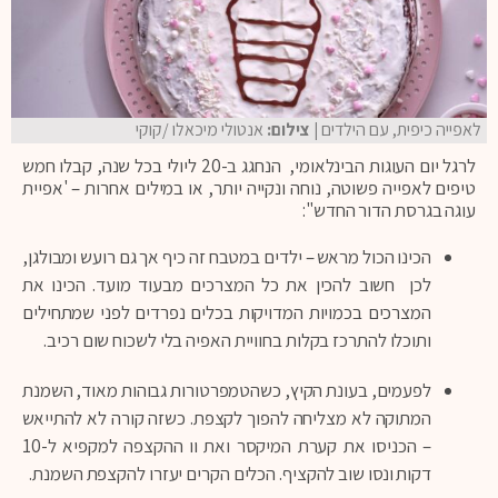
לאפייה כיפית, עם הילדים
| צילום:
אנטולי מיכאלו /קוקי
לרגל יום העוגות הבינלאומי, הנחגג ב-20 ליולי בכל שנה, קבלו חמש
טיפים לאפייה פשוטה, נוחה ונקייה יותר, או במילים אחרות – 'אפיית
עוגה בגרסת הדור החדש":
הכינו הכול מראש – ילדים במטבח זה כיף אך גם רועש ומבולגן,
לכן חשוב להכין את כל המצרכים מבעוד מועד. הכינו את
המצרכים בכמויות המדויקות בכלים נפרדים לפני שמתחילים
ותוכלו להתרכז בקלות בחוויית האפיה בלי לשכוח שום רכיב.
לפעמים, בעונת הקיץ, כשהטמפרטורות גבוהות מאוד, השמנת
המתוקה לא מצליחה להפוך לקצפת. כשזה קורה לא להתייאש
– הכניסו את קערת המיקסר ואת וו ההקצפה למקפיא ל-10
דקות ונסו שוב להקציף. הכלים הקרים יעזרו להקצפת השמנת.