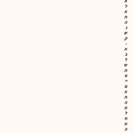
א
ל
א
ת
ה
נ
ש
ק
–
א
ב
ל
ש
ת
ס
יי
ם
א
ת
ה
מ
ל
ח
מ
ה