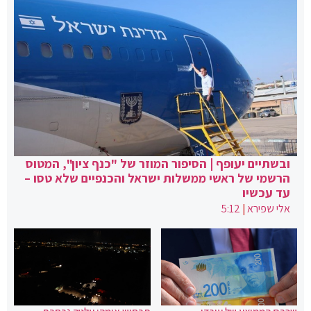
ובשתיים יעופף | הסיפור המוזר של "כנף ציון", המטוס
הרשמי של ראשי ממשלות ישראל והכנפיים שלא טסו –
עד עכשיו
אלי שפירא
|
5:12