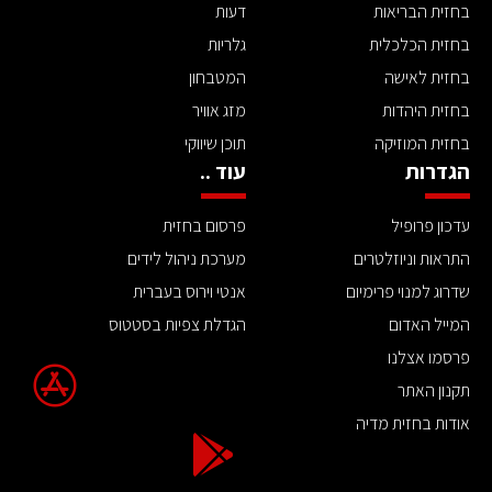
בחזית הבריאות
דעות
בחזית הכלכלית
גלריות
בחזית לאישה
המטבחון
בחזית היהדות
מזג אוויר
בחזית המוזיקה
תוכן שיווקי
הגדרות
עוד ..
עדכון פרופיל
פרסום בחזית
התראות וניוזלטרים
מערכת ניהול לידים
שדרוג למנוי פרימיום
אנטי וירוס בעברית
המייל האדום
הגדלת צפיות בסטטוס
פרסמו אצלנו
תקנון האתר
אודות בחזית מדיה