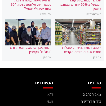
שכרם הממוצע של עובדי
תרחיש אימה: עלטה נרחבת
הממשלה: 50% יותר מהממוצע
במקרה של מלחמה בצפון: "60
במשק
אחוז יהיו בלי חשמל"
מערכת בחזית
אלי שפירא
ייאוש: רשתות השיווק סובלות
הנחת אבן הפינה: ברובע החדש
ממכת גניבות חסרת תקדים
"נחלים" בקצרין
אבי כהן
אבי כהן
מדורים
המיוחדים
צ'אט הכתבים
וידאו
בחזית החדשות
מגזין