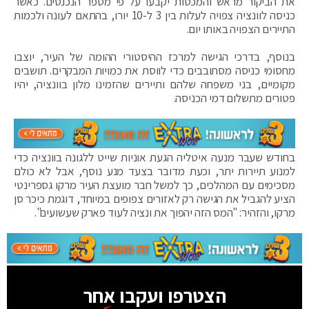
את הביקור מראש והמכסות יקבעו על פי מספר הנכנסים. כאשר
כניסה לוונציה צפויה לעלות בין 3 ל-10 יורו, בהתאם לעונה ולכמות
התיירים הצפויה באותו יום.
בנוסף, בדרכי הגישה למרכז ההיסטורי ההומה של העיר, יוצבו
מחסומי כניסה מסתובבים כדי לווסת את כמויות המבקרים. תושבים
מקומיים, בני משפחה שלהם ותיירים שהזמינו מלון בוונציה, יהיו
פטורים מתשלום דמי הכניסה.
בחודש שעבר מנעה איטליה הגעת אוניות שייט ללגונה בוונציה כדי
למנוע תיירות יתר, וכעת מדובר בצעד מנע נוסף, אבל לא כולם
מסכימים עם המהלכים, כך למשל חבר מועצת העיר מרקו גספרינטי
הציע להגביל את הגישה רק לאזורים צפופים במיוחד, דוגמת כיכר סן
מרקו, והזהיר: "המס הזה יהפוך את ונציה לעוד פארק שעשועים".
הצטרפו ועקבו אחר