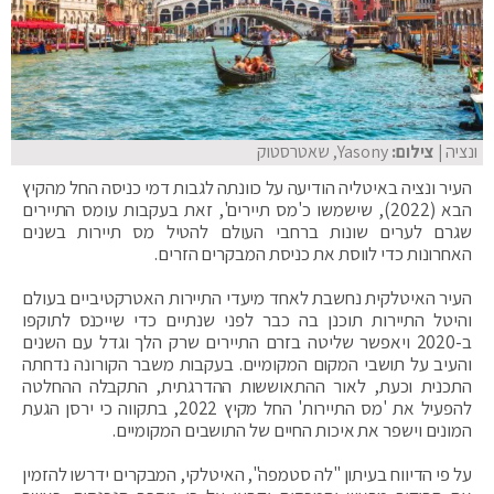
ונציה
| צילום:
Yasony, שאטרסטוק
העיר ונציה באיטליה הודיעה על כוונתה לגבות דמי כניסה החל מהקיץ
הבא (2022), שישמשו כ'מס תיירים', זאת בעקבות עומס התיירים
שגרם לערים שונות ברחבי העולם להטיל מס תיירות בשנים
האחרונות כדי לווסת את כניסת המבקרים הזרים.
העיר האיטלקית נחשבת לאחד מיעדי התיירות האטרקטיביים בעולם
והיטל התיירות תוכנן בה כבר לפני שנתיים כדי שייכנס לתוקפו
ב-2020 ויאפשר שליטה בזרם התיירים שרק הלך וגדל עם השנים
והעיב על תושבי המקום המקומיים. בעקבות משבר הקורונה נדחתה
התכנית וכעת, לאור ההתאוששות ההדרגתית, התקבלה ההחלטה
להפעיל את 'מס התיירות' החל מקיץ 2022, בתקווה כי ירסן הגעת
המונים וישפר את איכות החיים של התושבים המקומיים.
על פי הדיווח בעיתון "לה סטמפה", האיטלקי, המבקרים ידרשו להזמין