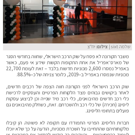
שלמה sixt
| צילום:
יח"צ
משבר הקורונה לא פסח על שוק הרכב הישראלי, שחווה בחודשי הסגר
של מארס־אפריל את אחת התקופות הקשות שידע אי פעם, כאשר
באפריל נמסרו 2,600 מכוניות חדשות בלבד – זאת לעומת 22,700
מכוניות שנמסרו באפריל ב–2019, כלומר צניחה של כ–88.5%.
שוק הרכב הישראלי לפני הקורונה חווה הצפה של רכבים חדשים,
לאחר ביקושים גבוהים מצד הלקוחות הפרטיים והעסקיים לרכישת
כלי רכב חדשים מהיבואנים, כלי רכב מיד שנייה וכן לביצוע עסקות
ליסינג (חכירה) של כלי רכב ולהשכרתם. זאת, כשחלק מהיבואנים גם
פועלים בתחומי הליסינג.
חברות הליסינג הפרטי התמודדו עם תקופה לא פשוטה. הן קיבלו
מלקוחותיהם שהתחייבו על השכרת מכוניות, הודעה על כך שלא יוכלו
לעמוד בהתחייבויות – ובעקבות כך ביקשו להחזיר את המכוניות או