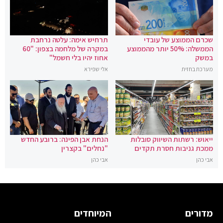
שכרם הממוצע של עובדי
תרחיש אימה: עלטה נרחבת
הממשלה: 50% יותר מהממוצע
במקרה של מלחמה בצפון: "60
במשק
אחוז יהיו בלי חשמל"
מערכת בחזית
אלי שפירא
ייאוש: רשתות השיווק סובלות
הנחת אבן הפינה: ברובע החדש
ממכת גניבות חסרת תקדים
"נחלים" בקצרין
אבי כהן
אבי כהן
מדורים
המיוחדים