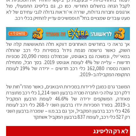
לקבל הנחה בתשלום החודשי. כמו כן, גם בליסינג התפעולי, מול
ארגונים וחברות גדולות, שררה אי־ודאות גדולה לגבי עתידם של לא
מעט עובדים שמצויים בחל"ת וממשיכים עדיין להחזיק בכלי רכב.
אך נראה כי בחודשים האחרונים דווקא חלה התאוששות קלה של
השוק, כאשר נרשמה מגמת גידול במסירות כלי רכב שהחלה
במאי־יולי, ונמשכה גם באוגוסט, שבמהלכו נמסרו 20,090 מכוניות
חדשות – עלייה של 4% לעומת אוגוסט 2019. בסך הכל, מתחילת
השנה נמסרו 162,080 כלי רכב חדשים – ירידה של 19% לעומת
התקופה המקבילה ב–2019.
המשבר גרם כמובן לירידות במכירות היבואנים, כאשר מהדו"חות של
דלק רכב עולה כי החברה מכרה ברבעון השני 1,214 כלי רכב מתוצרת
מאזדה, המשקפים ירידה של 46.6% לעומת הרבעון המקביל
ב-2019. בפורד המכירות ירדו ברבעון השני ל-268 כלי רכב לעומת
426 כלי רכב ברבעון המקביל, וכך גם בב.מ.וו – שמכרה ברבעון השני
רק 527 כלי רכב, לעומת 837 ברבעון המקביל אשתקד
לא רק הליסינג