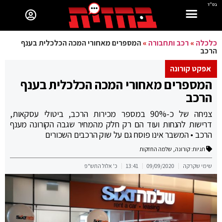
בס"ד
כלכלה
»
רכב ותחבורה
»
המספרים מאחורי המכה הכלכלית בענף
הרכב
אפקט קורונה
המספרים מאחורי המכה הכלכלית בענף
הרכב
צניחה של כ-90% במספר מכירות הרכב, ביטולי עסקאות,
דרישות להנחות ועוד הם רק חלק מהמחיר שגבה הקורונה מענף
הרכב • המשבר אינו פוסח גם על שוק הרכבים השכורים
תגיות:
קורונה
,
שלמה החזקות
שימי שקרקה
09/09/2020
13:41
כ' אלול התש"פ