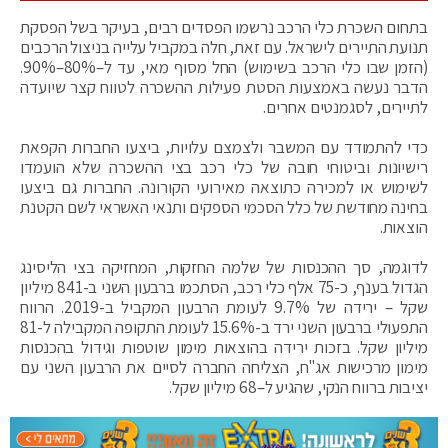
בתחום השכרת כלי הרכב נרשמו הפסדים רבים, בעיקר בשל הפסקת
תנועת התיירים לישראל. עם זאת, חלה במקביל עלייה בניצול הרכבים
(הזמן שבו כלי הרכב בשימוש) החל מסוף מאי, עד ל–80%–90%.
הדבר נעשה באמצעות הסטת פעילות ההשכרה לטווח קצר שיועדה
לתיירים, לסגמנטים אחרים.
כדי להתמודד עם המשבר ולצמצם עלויות, ביצעו החברות הקפאת
רישיונות וביטוחי חובה של כלי רכב בצי ההשכרה שלא הועמדו
לשימוש או למכירה כתוצאה מאירועי הקורונה. החברות גם ביצעו
בחינה מחודשת של כלל הסכמי הספקים ותנאי האשראי לשם הקטנת
הוצאות.
לדוגמה, סך ההכנסות של שלמה החזקות, המחזיקה בצי הליסינג
הגדול בענף, כ-75 אלף כלי רכב, הסתכמו ברבעון השני ב-841 מיליון
שקל – ירידה של 9.7% לעומת הרבעון המקביל ב-2019. הרווח
התפעולי ברבעון השני ירד ב-15.6% לעומת התקופה המקבילה ל-81
מיליון שקל. בזכות ירידה בהוצאות מימון שוטפות וגידול בהכנסות
מימון מרכישות אג"ח, הצליחה החברה לסיים את הרבעון השני עם
יציבות ברווח הנקי, שהגיע ל–68 מיליון שקל.