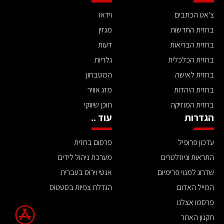
צ'אט הכתבים
וידאו
בחזית החדשות
מגזין
בחזית הבריאות
דעות
בחזית הכלכלית
גלריות
בחזית לאישה
המטבחון
בחזית היהדות
מזג אוויר
בחזית המוזיקה
תוכן שיווקי
הגדרות
עוד ..
עדכון פרופיל
פרסום בחזית
התראות וניוזלטרים
מערכת ניהול לידים
שדרוג למנוי פרימיום
אנטי וירוס בעברית
המייל האדום
הגדלת צפיות בסטטוס
פרסמו אצלנו
תקנון האתר