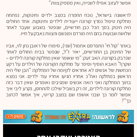
אפשר לעזוב אפילו לשנייה, ואין מספיק צוות."
לראשונה בישראל, נוכח החמרה במצב ילדים ותינוקות, נפתחה
מחלקת טיפול נמרץ קורונה ייעודית לילדים ותינוקות. אחד החולים
היה תינוק בסך הכל כבן חודשיים, שנפטר בשבוע שעבר לאחר
שלושה שבועות בהם היה מורדם ומונשם והצוות נאבק על חייו.
באתר 'קול חי' התפרסם אתמול (שני), סיפורו של ראובן נתן לוי, אביו
של התינוק בן החודשיים, יאיר ז"ל, שנפטר בבית החולים לאחר
שנדבק בקורונה. האב זעק: "מי שאומר שאין מחלקת קורונה לילדים –
שקרן!" האבא הוסיף וסיפר על מחלקת הקורונה של הילדים על רקע
הכחשות של אנשים לא אחראים לקיומה של המחלקה: "הבן שלי היה
הראשון במחלקה ואח"כ אחריו הגיעו אחריו עוד ילדים. אני נמצא
בתוך המחלקה ואני רואה אנשים שמגיבים ואומרים שאין דבר כזה
מחלקת קורונה לילדים, זה רק בשביל שילכו להתחסן, נקרע ליבי איך
אפשר לומר כך שבני אושפז שם במצב קריטי, איך אפשר לכתוב
כך"?