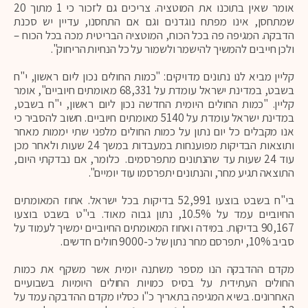
אומר שאין בתוכנו את המוטציה. צריכים גם לזכור כי 1 מתוך 20
שמתחסן, אינו מפתח נוגדנים וגם אם התחסנו, עדיין יש סכנת
הדבקה. המגיפה פה בכל הכוח, המוטציה הבריטית מכה בכל הכוח –
ולכן חייבים להמשיך להישמר ולשמור על כל הנחיות הריחוק".
קליין מביא לנו נתונים מדויקים: "כמות החולים נכון ליום ראשון, י"ח
בשבט, במדינת ישראל עומדת על 68,331 מאומתים חיוביים", אומר
קליין. "כמות החולים היומית החדשה נכון ליום ראשון, י"ח בשבט,
במדינת ישראל עומדת על 5140 מאומתים חיוביים. חשוב להסביר כי
אנו מקבלים כל יום נתון על כמות החולים מלפני שתי יממות מאחר
ותוצאות הבדיקות מפוענחות במעבדות במשך 24 שעות ולאחר מכן
עוד 24 שעות עד שהנתונים מתפרסמים. כלומר, אם נבדקתי היום,
התוצאה תגיע מחר, והנתונים יתפרסמו עוד יומיים".
בי"ח בשבט בוצעו 52,991 בדיקות בכל ישראל. אחוז המאומתים
החיוביים עמד על 10.5%, נתון גבוה מאוד. בי"ט בשבט בוצעו
90,167 בדיקות. במידה ואחוז המאומתים החיוביים ימשיך לעמוד על
סביב 10%, יתפרסם מחר נתון של כ-9000 חולים חדשים.
מקדם ההדבקה הנו מספר משתנה יומית אשר משקף את כמות
החולים העתידית על בסיס כמויות החולים היומיות בשבועיים
האחרונים. בשיא המגיפה בתאריך כ"ו כסליו מקדם ההדבקה עמד על