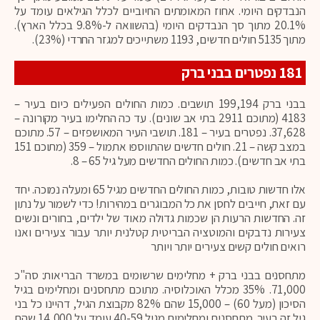
הנבדקים היומי. אחוז המאומתים החיוביים לכלל הגילאים עומד על
20.1% מתוך סך הנבדקים היומי (בהשוואה ל-9.8% בכלל הארץ).
מתוך 5135 חולים חדשים, 1193 משתייכים למגזר החרדי (23%).
181 נפטרים בבני ברק
בבני ברק 199,194 תושבים. כמות החולים הפעילים כיום בעיר –
4183 (מתוכם 2911 בתי אב שונים). עד כה החלימו בעיר מקורונה –
37,628. נפטרים בעיר – 181. תושבי העיר המאושפזים – 57. מתוכם
במצב קשה – 21. חולים חדשים שהתווספו אתמול – 359 (מתוכם 151
בתי אב חדשים). כמות החולים החדשים מעל גיל 65 – 8.
אלו חדשות טובות, כמות החולים החדשים מגיל 65 ומעלה נמוכה. יחד
עם זאת, חייבים לחסן את כל המבוגרים במהירות! כדי לשמור על נתון
זה. החדשות הרעות הן שכמות גדולה מאוד של ילדים, בחורים ונשים
צעירות נדבקים והמוטציה הבריטית קטלנית יותר עבור צעירים ואנו
רואים חולים קשים צעירים יותר ויותר
מתחסנים בבני ברק + מחלימים שרשומים במשרד הבריאות: סה"כ
71,000. 35% מכלל האוכלוסיה. מתוכם מתחסנים ומחלימים בגיל
הסיכון (מעל 60) – 15,000 שהם 82% מקבוצת הגיל, דהיינו כל בני
גיל זה בעיר. מתחסנים ומחלימים מגיל 40-59 עומד על 14,000 שהם