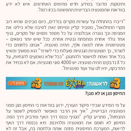
ותינוקות. מדובר במידע חדש מהימים האחרונים. איש לא ידע
בוודאות שהמוטציה הבריטית התפשטה בכזו רמה".
"דיברו בהתחלה על עשרות מקרים בודדים, כיום מבינים שהיא רוב
מקרי התחלואה", מסביר קליין ומייחס זאת לסיבה שלא כילינו את
המגיפה וכך נוצרה אבולוציה: על כל מספר מסוים של מקרים, נגיף
אחד נולד אחרת ומתפתח גנטית אחרת. ככל שיש יותר נשאים –
סטטיסטית אחת למאה אלף, תהיה מוטציה. "אנחנו נלחמים כדי
לשרוד, כך המוטציות הגנטיות פועלות כדי לשרוד" הוא ממשיך ומאיץ
בכל אחד ואחת להישמר ולהתגונן. "ככל שלא נשמעים להנחיות, על
כל X נדבקים תהיה מוטציה. יש 4000 סוגי מוטציות. אם לא נכחיד את
ההדבקה, יהיו לנו עוד ועוד מוטציות".
החיסון מגן או לא מגן?
על פי המידע שבידי פיקוד העורף, ידוע בוודאות כי החיסון מגן מפני
המוטציה הבריטית, "איך אין הדבר מאפשר להפסיק לשמור על
ההנחיות", מתריע קליין. "הנגיף נכנס דרך האף ומדביק דרך הפה.
החיסון לא חוסם את המוטציה מלהיכנס. היא נכנסת דרך האף
לריאות, המערכת החיסונית מזהה אותה ונלחמת בה, אבל זה לא