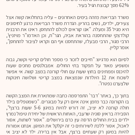
62% מסך קבוצת הגיל בעיר.
משרד הבריאות מזהה בימים האחרונים – עליה בתחלואה קשה אצל
צעירים, ילדים, נשים בהריון. הגדרת משרד הבריאות כרגע לחיסונים
היא מגיל 35 ומעלה. "אנו קוראים לכולם להתחסן. ראינו את הרבנית
קולדצקי שהתחסנה בהוראת אביה, הגר"ח, וכן האדמו"ר מויזניץ',
הרבי מגור, הרבי מבעלז, שהתחסנו אף הם וקראו לציבור להתחסן",
אומר קליין.
לסיום הוא מדגיש: "חייבים לזכור כי מספר חולים קריטי וקשה, גבוה
ומשפיע מאוד על תפקוד בתי החולים. אמבולנסים מחכים שעות
להיכנס וממתינים בחוץ שעות עם חולי קורונה במצב קשה. אי אפשר
לשכוח את 12 היולדות שנמצאות במצב קריטי ושלושה תינוקות
שלצערנו נפטרו".
בתוך כך, באתר 'דבר' התפרסמה כתבה שמתארת את המצב הקשה
בו הקורונה כבר מזמן אינה איום רק על מבוגרים. "כשמטפלים בילד
חולה קורונה לא יציב, זה דורש להיות במיגון 5-6 שעות ברצף",
הסבירה בראיון סוניה שרעבי, האחות הראשית של יחידת טיפול נמרץ
ילדים בבית החולים הדסה עין כרם בירושלים. "אסור לשתות, אסור
לאכול, אסור ללכת לשירותים כי זה יקלקל את המיגון. אנחנו אמורות
להיות במיגון רק שעתיים ברצף, אבל אין ברירה. ילד לא יציב אי