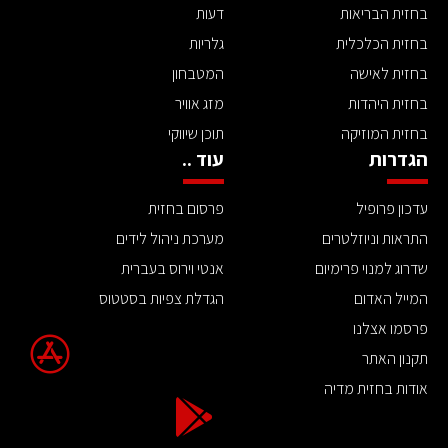
בחזית הבריאות
דעות
בחזית הכלכלית
גלריות
בחזית לאישה
המטבחון
בחזית היהדות
מזג אוויר
בחזית המוזיקה
תוכן שיווקי
הגדרות
עוד ..
עדכון פרופיל
פרסום בחזית
התראות וניוזלטרים
מערכת ניהול לידים
שדרוג למנוי פרימיום
אנטי וירוס בעברית
המייל האדום
הגדלת צפיות בסטטוס
פרסמו אצלנו
תקנון האתר
אודות בחזית מדיה