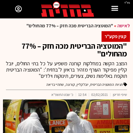
בס"ד
לאישה
»
"המוטציה הבריטית מכה חזק – 77% מהחולים"
קצין פקע"ר
"המוטציה הבריטית מכה חזק – 77%
מהחולים"
המצב הקשה במחלקות קורונה משפיע על כל בתי החולים, יובל
קליין מפיקוד העורף מזהיר בראיון ל'בחזית': "המוטציה הבריטית
תוקפת באלימות נשים, צעירים, תינוקות וילדים"
תגיות:
המוטציה הבריטית
,
יובל קליין
,
קורונה
,
שתהיי בריאה
שיפי חריטן
02/02/2021
12:54
כ' שבט התשפ"א