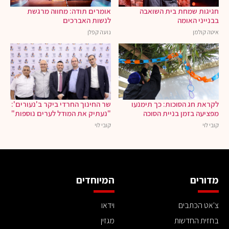
חגיגות שמחת בית השואבה
אומרים תודה: מחווה מרגשת
בבנייני האומה
לנשות האברכים
איטה קולמן
נועה קפלן
לקראת חג הסוכות: כך תימנעו
שר החינוך החרדי ביקר ב'נעורים':
מפציעה בזמן בניית הסוכה
"נעתיק את המודל לערים נוספות"
קובי לוי
קובי לוי
מדורים
המיוחדים
צ'אט הכתבים
וידאו
בחזית החדשות
מגזין