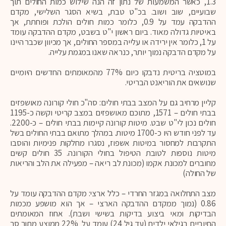
1.3, כאשר המשמעות של נתון זה הנה שילוש כמות החולים תוך
שבועיים, שוב ושוב. בכ"ט טבת, בשיא הסגר השלישי, מקדם
ההדבקה עמד על 0.9, כלומר כמות חולים הולכת ופוחתת, אך
באיטיות גדולה מאוד. ביום ראשון י"ט בשבט, מקדם ההדבקה עומד
על 1, כלומר אין ירידה או עלייה במספר החולים, אך מכיוון שכבר היינו
על מקדם הדבקה נמוך יותר, כנראה שאנו במגמת עלייה.
במוטציה בריטית נדבקו כיום 77% מהמאומתים החדשים היומיים
שנושאים את הוריאנט הבריטי.
קליין מרחיב גם על המצב בבתי חולים: סה"כ חולי קורונה מאושפזים
בבתי חולים – 1571, מתוכם מאושפזים במצב קריטי וקשה כ-1195
חולים נכון לי"ט שבט. מיטות קורונה קיימות בבתי חולים – כ-2200.
עד לפני חודש היו כ-1700 מיטות. במהלך מתואם בבתי החולים בשל
התקרבות למחסור במיטות אשפוז, נסגרו מחלקות פנימיות והוסבו
מיטות נוספות לטובת הטיפול בחולי הקורונה. 35 חולים קשים
מחוברים למכונת אקמו (מכונת לב ריאה – מפעילה את הלב והריאות
של החולה)
מצב התחלואה במגזר החרדי – כלל ארצי: מקדם ההדבקה עומד על
0.86 (נמוך ממקדם ההדבקה הארצי – אך הוא מושפע מכמות
הבדיקות ומאי ביצוע בדיקות בשישי ושבת). אחוז המאומתים
החיוביים בגילאי ילדים (עד גיל 24) עומד על 22% ממוצע מתוך סך