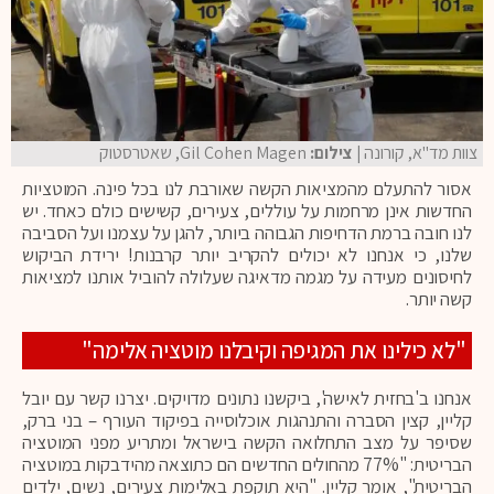
צוות מד"א, קורונה
| צילום:
Gil Cohen Magen, שאטרסטוק
אסור להתעלם מהמציאות הקשה שאורבת לנו בכל פינה. המוטציות
החדשות אינן מרחמות על עוללים, צעירים, קשישים כולם כאחד. יש
לנו חובה ברמת הדחיפות הגבוהה ביותר, להגן על עצמנו ועל הסביבה
שלנו, כי אנחנו לא יכולים להקריב יותר קרבנות! ירידת הביקוש
לחיסונים מעידה על מגמה מדאיגה שעלולה להוביל אותנו למציאות
קשה יותר.
"לא כילינו את המגיפה וקיבלנו מוטציה אלימה"
אנחנו ב'בחזית לאישה', ביקשנו נתונים מדויקים. יצרנו קשר עם יובל
קליין, קצין הסברה והתנהגות אוכלוסייה בפיקוד העורף – בני ברק,
שסיפר על מצב התחלואה הקשה בישראל ומתריע מפני המוטציה
הבריטית: "77% מהחולים החדשים הם כתוצאה מהידבקות במוטציה
הבריטית", אומר קליין. "היא תוקפת באלימות צעירים, נשים, ילדים