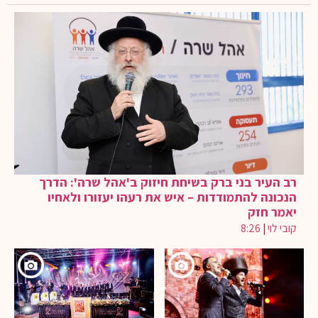
רב העיר בני ברק בשיחת חיזוק ב'אהל שרה': הדרך
הנכונה להתמודדות – איש את רעהו יעזורו ולאחיו
יאמר חזק
קובי לוי
|
8:26