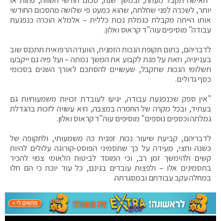
יותר, לשכרה לפני שחלתה, שהוא כמעט פי שלושה מהסכום החודשי
אותו הייתה מקבלת כגמלת נכות כללית – אלמלא הוכרה כנפגעת
עבודה" מוסיפים עוה"ד קראוס ואלון.
לדבריהם, בתום תקופת הנכות הזמנית, הוועדה הרפואית תתכנס שוב
בענייניה, וזאת על מנת לקבוע את המשך נכותה – ועל פיה גם ייקבעו
תשלומי הנכות שתקבל, שעשויים להסתכם לאורך השנים בסכומי
כסף גדולים.
"אין ספק שכנפגעת עבודה, יגיעו לעובדת זכויות משמעותיות גם
בעתיד, ובכל מקרה של החמרה במצבה, היא עשויה לזכות בהגדלת
גמלתה וכספים נוספים" מוסיפים עוה"ד קראוס ואלון.
לדבריהם, קביעת שיעור נכות זמנית כה משמעותי, ולתקופה של
כשנה וחצי, מעידה על כך שתסמיני הפוסט-קורונה עלולים להיות
קשים ולהימשך זמן רב, וכי המוסד לביטוח הלאומי צפוי להכיר
בתסמינים אלו – ולפצות עובדים בגינם, כל עוד יוכח כי הם חלו
במחלה עקב עבודתם ובמסגרתה.