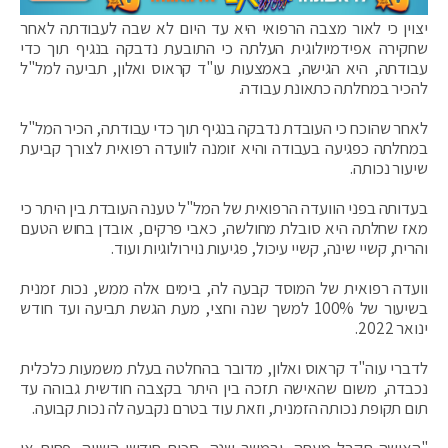
יצוין כי לאור מצבה הרפואי היא עד היום לא שבה לעבודתה לאחר
שחקירה אפידמיולוגית העלתה כי התובעת נדבקה בנגיף תוך כדי
עבודתה, היא הגישה, באמצעות עו"ד קראוס ואלון, תביעה למל"ל
להכיר במחלתה כתאונת עבודה.
לאחר שהוכח כי העובדת נדבקה בנגיף תוך כדי עבודתה, הכיר המל"ל
במחלתה כפגיעה בעבודה והיא זומנה לוועדה רפואית לצורך קביעת
שיעור נכותה.
בעדותה בפני הוועדה הרפואית של המל"ל טענה העובדת בין היתר כי
מאז שחלתה היא סובלת מחולשה, כאבי פרקים, אובדן בחוש הטעם
והריח, קשיי שינה, קשיי עיכול, פגיעות נוירולוגיות ועוד.
וועדה רפואית של המוסד קבעה לה, בימים אלה ממש, נכות זמנית
בשיעור של 100% למשך שנה וחצי, מעת הגשת תביעה ועד חודש
ינואר 2022.
לדברי עוה"ד קראוס ואלון, מדובר בהחלטה בעלת משמעות כלכלית
נכבדה, משום שהאישה תזכה בין היתר בקצבה חודשית גבוהה עד
תום תקופת נכותה הזמנית, וזאת עוד בטרם נקבעה לה נכות קבועה.
"האישה תקבל מעתה, ובמשך שנה, סכום חודשי השווה, פחות או