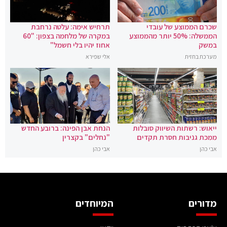
שכרם הממוצע של עובדי
תרחיש אימה: עלטה נרחבת
הממשלה: 50% יותר מהממוצע
במקרה של מלחמה בצפון: "60
במשק
אחוז יהיו בלי חשמל"
מערכת בחזית
אלי שפירא
ייאוש: רשתות השיווק סובלות
הנחת אבן הפינה: ברובע החדש
ממכת גניבות חסרת תקדים
"נחלים" בקצרין
אבי כהן
אבי כהן
מדורים
המיוחדים