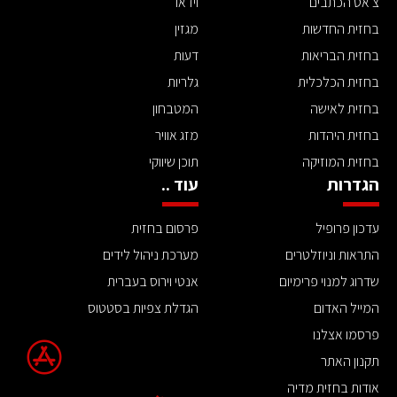
צ'אט הכתבים
וידאו
בחזית החדשות
מגזין
בחזית הבריאות
דעות
בחזית הכלכלית
גלריות
בחזית לאישה
המטבחון
בחזית היהדות
מזג אוויר
בחזית המוזיקה
תוכן שיווקי
הגדרות
עוד ..
עדכון פרופיל
פרסום בחזית
התראות וניוזלטרים
מערכת ניהול לידים
שדרוג למנוי פרימיום
אנטי וירוס בעברית
המייל האדום
הגדלת צפיות בסטטוס
פרסמו אצלנו
תקנון האתר
אודות בחזית מדיה