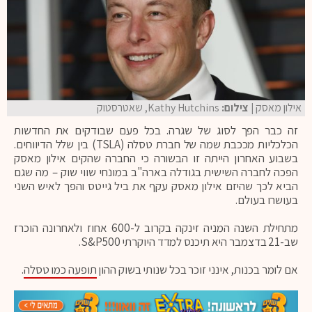
אילון מאסק
| צילום:
Kathy Hutchins, שאטרסטוק
זה כבר הפך לסוג של שגרה. בכל פעם שבודקים את החדשות
הכלכליות מככבת שמה של חברת טסלה (TSLA) בין שלל הדיווחים.
בשבוע האחרון הייתה זו הבשורה כי החברה שהקים אילון מאסק
הפכה לחברה השישית בגודלה בארה"ב במונחי שווי שוק – מה שגם
הביא לכך שהיזם אילון מאסק עקף את ביל גייטס והפך לאיש השני
בעושרו בעולם.
מתחילת השנה המניה זינקה בקרוב ל-600 אחוז ולאחרונה הוכרז
שב-21 בדצמבר היא תיכנס למדד היוקרתי S&P500.
אם לומר בכנות, אינני זוכר בכל שנותי בשוק ההון
תופעה כמו טסלה
.