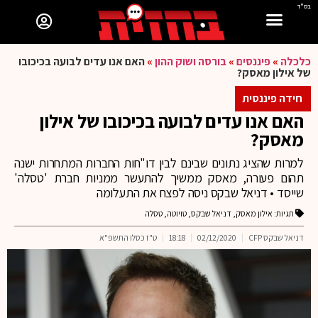
בס"ד
כלכלה
»
פיננסים
»
בורסה ושוק ההון
»
האם אנו עדים לבועה בכיכובו
של אילון מאסק?
חידה פיננסית
האם אנו עדים לבועה בכיכובו של אילון
מאסק?
למרות שהציג נתונים שבינם לבין דו"חות החברות המתחרות ישנה
תהום פעורה, מאסק ממשיך להתעשר ממניות חברת 'טסלה'
שייסד • דניאל שבקס ניסה לפצח את התעלומה
תגיות:
אילון מאסק
,
דניאל שבקס
,
טויוטה
,
טסלה
דניאל שבקס CFP
02/12/2020
18:18
ט"ז כסלו התשפ"א