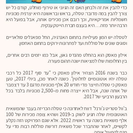
כדי להבין את זה ולבחון האם זה הגיוני או טירוף מוחלט, קודם כל יש
צורך להבין במה מדובר: טסלה, בראש ובראשונה היא יצרנית מכוניות
חשמליות אמריקאיות, וכך רובם אכן מכירים אותה, אבל בפועל היא
הרבה יותר מזה… היא בעצם חברת הייטק ענקית.
לטסלה יש המון פעילויות בתחום האנרגיה, החל מפאנלים סולאריים
וסוגים שונים של סוללות ועד לפתרונות ירוקים בתחום האחסון.
אילון מאסק הוא בהחלט מהנדס גאון, אבל כמו יזמים רבים אחרים,
בין החלומות שלו למציאות ישנה תהום פעורה.
כבר בשנת 2016 הצהיר אילון מאסק כי "עד סוף 2017 כל רכבי
טסלה יהיו אוטונומיים לחלוטין". כשנה לאחר מכן, ביולי 2017, טען
מאסק כי טסלה תייצר מדי חודש 20 אלף מכוניות מדגם 3 עד דצמבר
של אותה שנה, אבל היא ייצרה פחות מ–2,500 מכוניות בלבד בכל
הרבעון הרביעי של 2017.
ב'וול סטריט ג'ורנל' דווח לאחרונה כי טסלה הכריזה בעבר שהמשאית
האוטונומית שלה תגיע לשוק ב-2019 ושהיא צופה מכירות של 100
אלף משאיות בשנה עד ראשית 2022. אלא שגם הפרויקט הזה נקלע
לקשיים, לאחר שהתברר שכל משאית דורשת סוללות רבות מדי על
מנת להפעיל אותה.