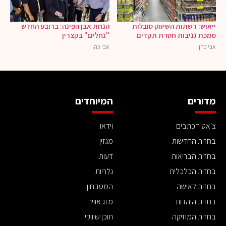
ייאוש: רשתות השיווק סובלות
הנחת אבן הפינה: ברובע החדש
ממכת גניבות חסרת תקדים
"נחלים" בקצרין
אבי כהן
אבי כהן
מדורים
המיוחדים
צ'אט הכתבים
וידאו
בחזית החדשות
מגזין
בחזית הבריאות
דעות
בחזית הכלכלית
גלריות
בחזית לאישה
המטבחון
בחזית היהדות
מזג אוויר
בחזית המוזיקה
תוכן שיווקי