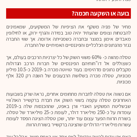
בועה או השקעה חכמה?
מחיר של מניה משקף את הציפיות של המשקיעים, שמאמינים
להבטחות וצופים שהעתיד יהיה טוב במידה והגרף ירוק, או לחילופין
מאבדים אימון במוצר ובחברה כשמנייתה אדומה. אך שווי החברה
נגזר מהנתונים הכלכליים והפיננסיים האמיתיים של החברה.
טסלה מהווה כ- 60% משווי השוק של כל יצרניות הרכבים בעולם, אך
כשצוללים אל דו"חותיהם הפיננסיים של חברות הרכב הגדולות
מקבלים נתונים מדהימים: בעוד טויוטה מכרה ב-2019 כ-10.5 מיליון
מכוניות, טסלה מכרה בשלושת הרבעונים של השנה רק 320 אלף
מכוניות.
אם נשווה את טסלה לחברות מתחומים אחרים, נראה שרק בשבועות
האחרונים טסלה עקפה בשווי השוק את חברת ברקשייר האת'וויי
שבשליטת המשקיע האגדי וורן באפט, שההכנסות שלה ב-2019
עומדות על כ-250 מיליארד דולר, לעומת כ-25 מיליארד של טסלה.
בשורת הרווח הפער עצום עוד יותר, שכן טסלה הציגה הפסד לעומת
עשרות מיליארדי הדולרים שהציגה ברקשייר בשורת הרווח.
האם אנו עדים לבועה ענקית? לאף אחד אין באמת מושג. אבל כל עוד