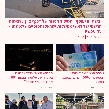
ובשתיים יעופף | הסיפור המוזר של "כנף ציון", המטוס
הרשמי של ראשי ממשלות ישראל והכנפיים שלא טסו –
עד עכשיו
אלי שפירא
|
5:12
שכרם הממוצע של עובדי
תרחיש אימה: עלטה נרחבת
הממשלה: 50% יותר מהממוצע
במקרה של מלחמה בצפון: "60
במשק
אחוז יהיו בלי חשמל"
מערכת בחזית
אלי שפירא