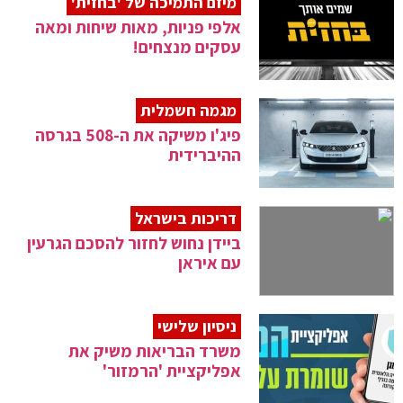
מיזם התמיכה של 'בחזית'
אלפי פניות, מאות שיחות ומאה
עסקים מנצחים!
מגמה חשמלית
פיג'ו משיקה את ה-508 בגרסה
ההיברידית
דריכות בישראל
ביידן נחוש לחזור להסכם הגרעין
עם איראן
ניסיון שלישי
משרד הבריאות משיק את
אפליקציית 'הרמזור'