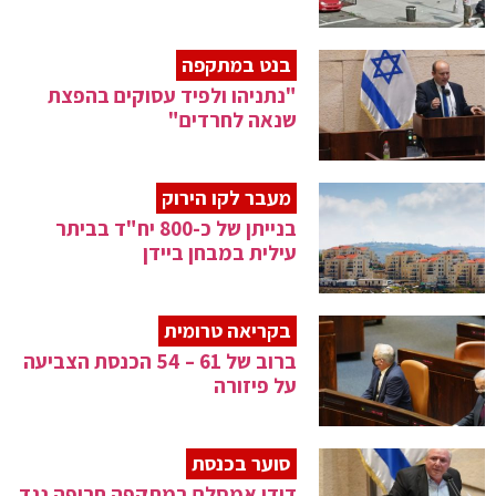
בנט במתקפה
"נתניהו ולפיד עסוקים בהפצת
שנאה לחרדים"
מעבר לקו הירוק
בנייתן של כ-800 יח"ד בביתר
עילית במבחן ביידן
בקריאה טרומית
ברוב של 61 – 54 הכנסת הצביעה
על פיזורה
סוער בכנסת
דודי אמסלם במתקפה חריפה נגד