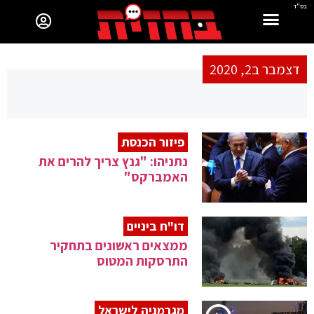
בס"ד
דצמבר ב2, 2020
פיזור הכנסת
נתניהו: "גנץ צריך להרים את
האמברקס"
דו"ח ביניים
ממצאים ראשונים בתחקיר
התרסקות המטוס
מגרמניה לישראל