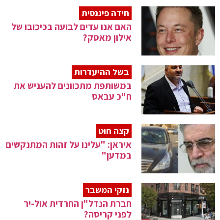
חידה פיננסית
האם אנו עדים לבועה בכיכובו של
אילון מאסק?
בשל ההיעדרות
במשותפת מתכוונים להעניש את
ח"כ עבאס
קצה חוט
איראן: "עלינו על זהות המתנקשים
במדען"
נזקי המשבר
חברת הנדל"ן החרדית אול-יר
לפני קריסה?