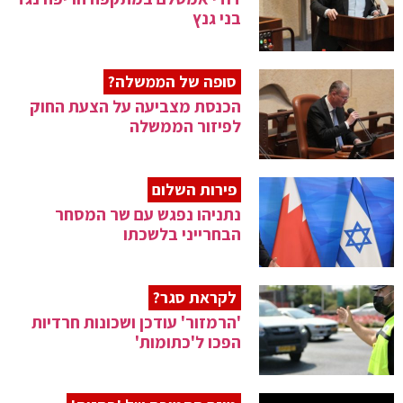
בני גנץ
סופה של הממשלה?
הכנסת מצביעה על הצעת החוק
לפיזור הממשלה
פירות השלום
נתניהו נפגש עם שר המסחר
הבחרייני בלשכתו
לקראת סגר?
'הרמזור' עודכן ושכונות חרדיות
הפכו ל'כתומות'