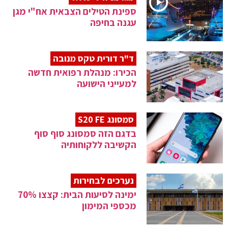
ספינת הטילים הצבאית אח"י מגן
עגנה בחיפה
ד"ר דורית טקס מנובה
הכירו: מנהלת רפואית חדשה
למעייני הישועה
סמסונג S20 FE
בדגם הזה סמסונג סוף סוף
הקשיבה ללקוחותיה
נערכים לבחירות
ימינה לסיעות הבית: קצצו 70%
מכספי המימון