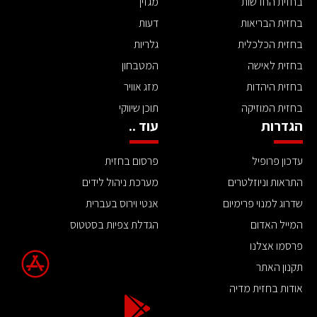
בחזית החדשות
מגזין
בחזית הבריאות
דעות
בחזית הכלכלית
גלריות
בחזית לאישה
המטבחון
בחזית היהדות
מזג אוויר
בחזית המוזיקה
תוכן שיווקי
הגדרות
עוד ..
עדכון פרופיל
פרסום בחזית
התראות וניוזלטרים
מערכת ניהול לידים
שדרוג למנוי פרימיום
אנטי וירוס בעברית
המייל האדום
הגדלת צפיות בסטטוס
פרסמו אצלנו
תקנון האתר
אודות בחזית מדיה