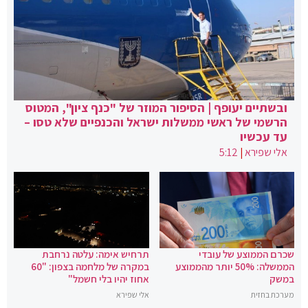
ובשתיים יעופף | הסיפור המוזר של "כנף ציון", המטוס
הרשמי של ראשי ממשלות ישראל והכנפיים שלא טסו –
עד עכשיו
אלי שפירא
|
5:12
שכרם הממוצע של עובדי
תרחיש אימה: עלטה נרחבת
הממשלה: 50% יותר מהממוצע
במקרה של מלחמה בצפון: "60
במשק
אחוז יהיו בלי חשמל"
מערכת בחזית
אלי שפירא