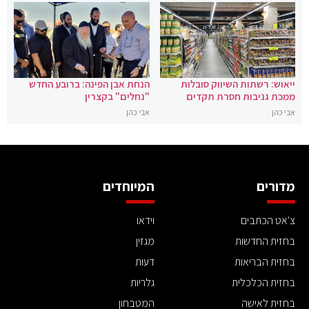
ייאוש: רשתות השיווק סובלות
הנחת אבן הפינה: ברובע החדש
ממכת גניבות חסרת תקדים
"נחלים" בקצרין
אבי כהן
אבי כהן
מדורים
המיוחדים
צ'אט הכתבים
וידאו
בחזית החדשות
מגזין
בחזית הבריאות
דעות
בחזית הכלכלית
גלריות
בחזית לאישה
המטבחון