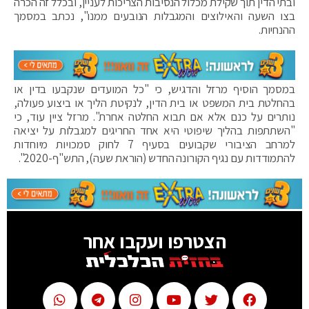
ובתי הדין תוך שקילת מכלול הנסיבות הצריכות לעניין, ובכלל זה הכרה
בצו השעה והאילוצים והמגבלות הנובעים ממנו", נכתב במסמך
ההנחיות.
במסמך הוסיף מרזל והדגיש, כי "כל המועדים שנקבעו בדין או
בהחלטת בית המשפט או בית הדין, לנקיטת הליך או ביצוע פעולה,
נותרים על כנם אלא אם תבוא החלטה אחרת". מרזל ציין עוד, כי
"השתתפות בהליך שיפוטי היא אחד החריגים למגבלות על יציאה
למרחב הציבורי שקבועים בסעיף 7 לחוק סמכויות מיוחדות
להתמודדות עם נגיף הקורונה החדש (הוראת שעה), התש"ף-2020".
הצטרפו ועקבו אחר