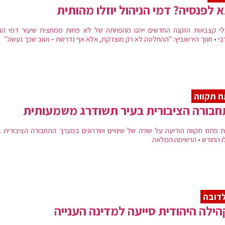
א לפנסיה? דמי הניהול יוזלו מהותית
י קצבאות הזקנה החדשים ייהנו מהפחתה של לא פחות ממחצית שיעור דמי הני
בי • חנוך הירשוביץ: "ההחלטה לא רק מוצדקת, אלא אף נדרשת – וטוב שכך נעשה"
 תקווה
בורה הציבורית בעיר תשודרג משמעותית
ית פתח תקווה הודיעה על שורה של שינויים ושדרוגים במערך התחבורה הציבורית ב
ו החודש • הרשימה המלאה
דובה
ילה היהודית סייעה למדינה הענייה