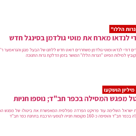
רות הללו"
י לנדאו מארח את מוטי גולדמן בסינגל חדש
ים דודי לנדאו ומוטי גולדמן משחררים דואט חדש ללחנו של הבעל מנגן והגראמער ר' 
וביץ למילות הפיוט "הנרות הללו" המושר בזמן הדלקת נרות החנוכה
ו
ל מפגש המסילה בכפר חב"ד; נוספו חניות
 ישראל השלימה עוד פרויקט הפרדה מפלסית המאפשרת את ביטולו של מפגש הכ
חב"ד והוסיפה כ-160 מקומות חנייה לנוסעי הרכבת בתחנת כפר חב"ד