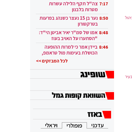
בקטאר"
צה"ל תקף הלילה עשרות
7:17
מטרות בלבנון
הול
נער בן 15 נעצר כשנהג בפרעות
8:50
בטרקטורון
אמו של סמ"ר יאיר אביטן הי"ד:
8:48
"הסתערו על האויב בעוז
ובגבורה"
ביידן אמר כי למרות ההופעה
8:46
הכושלת בעימות מול טראמפ,
הוא ממשיך
לכל המבזקים >>
עיר
עדכני
ויראלי
פופולרי