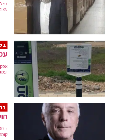
בצל 
עצום 
בש
עמד
אפקו
ועמד
בה
הוש
קומת מס