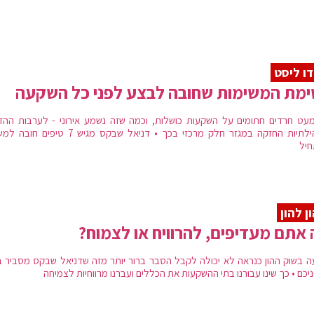
דו ליסט
מת המשימות שחובה לבצע לפני כל השקעה
עט חרדים חתומים על השקעות כושלות, וכמה שזה נשמע אירוני - לערבות ההד
והקהילתיות החזקה במגזר חלק מרכזי בכך • דניאל שבקס מגיש 7 טיפ
יל
ן להון
אתם מעדיפים, להרוויח או לצמוח?
ה בשוק ההון כנראה לא יכולה לקבל הסבר ברור יותר מזה שדניאל שבקס מסביר ב
יכם • כך שינו עבורנו בתי ההשקעות את הכללים ועברנו מרווחיות לצמיחה