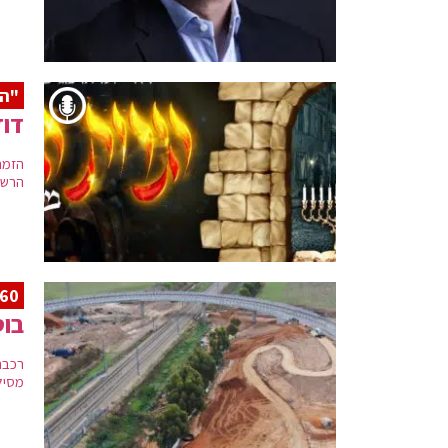
"הנ
דוד
הזמר
הרשק
60 מיליון הושקע
בוט
רכבת
מסילה בכפר 