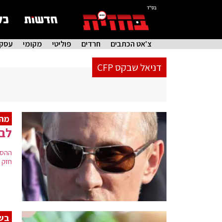
בס"ד
צ'אט הכתבים
חרדים
פוליטי
מקומי
עסקי
דניאל שבקס CFP
מהו
לבר
ההסת
חזק ב
בש