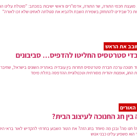
 מועצת חכמי התורה, שר התורה, אדמו"רים וראשי ישיבות במכתב: "מוטלת עלינו הח
ת כל שבידינו להתחזק בשמירת השבת ולהביא את סגולתה לאחינו שלא זכו לאורה"
ובב את הראש
די סטרטסיס החליטו להדפיס… סביבונים
ד חנוכה ערכה חברת סטרטסיס תחרות בין עובדיה באתריה השונים בישראל, שחיברה 
רת החג, אומנות יהודית מסורתית וטכנולוגיית ההדפסה בתלת מימד
האורים
בין חג החנוכה לעיצוב הבית?
ה! חנו מה? ובכן מה מיוחד בחג הזה? את הטור השבוע בחרתי להקדיש לאור בראי היה
 הוא משפיע עלינו כבני אנוש