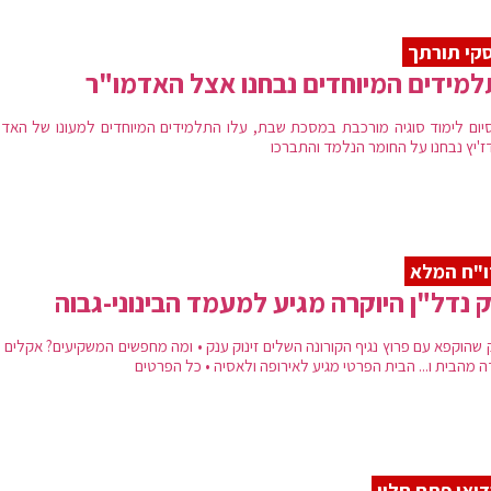
קי תורתך
מידים המיוחדים נבחנו אצל האדמו"ר
יום לימוד סוגיה מורכבת במסכת שבת, עלו התלמידים המיוחדים למעונו של האדמ
ז'יץ נבחנו על החומר הנלמד והתברכו
"ח המלא
 נדל"ן היוקרה מגיע למעמד הבינוני-גבוה
 שהוקפא עם פרוץ נגיף הקורונה השלים זינוק ענק • ומה מחפשים המשקיעים? אקלים י
 מהבית ו... הבית הפרטי מגיע לאירופה ולאסיה • כל הפרטים
ואן פתח חלון