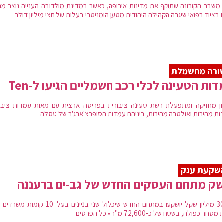
משבר הקורונה שתוקף את מדינות אירופה, כאשר במדינת מולדובה הענייה נוצר מח
בציוד רפואי שיגרה הקהילה היהודית מטען הומניטרי בעלות של חצי מיליון דולר
ורה מחשמלת
ות הטעינה לכלי רכב חשמליים הגיעו ל-Ten
ן מחזיקה ומתפעלת רשת טעינה ציבורית בפריסה ארצית עם מאות עמדות ציבור
ות מהירות ואולטרה מהירות, ביניהם עמדות הסופרצ'ארג'ר של טסלה
שקעת ענק
ק מתחם העסקים החדש של גב-ים ברעננה
כ-300 מיליון שקל יושקעו במתחם החדש שיכלול שני בניינים בעלי 10 
חר כפולה, בשטח של כ-72,600 מ"ר • כל הפרטים