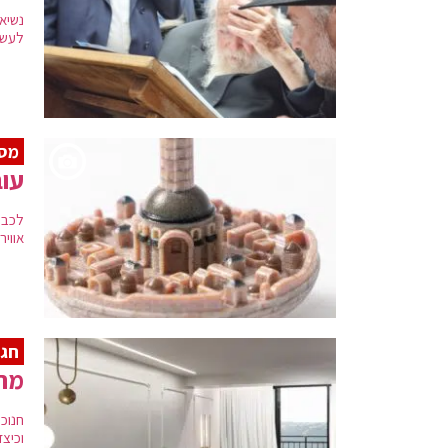
נשיא
לעשו
מס
עוב
לכבו
אווי
חג 
מה 
חנוכ
וכיצד