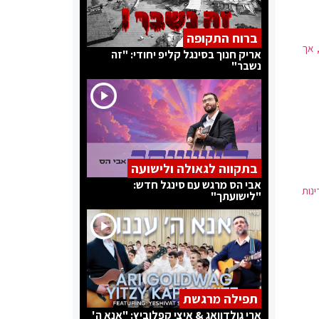
ברוח התקופה
 אך
אריק חנוך בסינגל קליפ יחודי: "זה
נשבר"
בתקווה לגאולה ולישועה
אבי הס מרגש עם סינגל חדש:
נות
"לישועתך"
תפילה מרגשת
ארי גולדוואג & איצי קפלוביץ: "אנא ה'