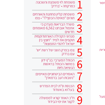
משפחת לוי משפצת והשכונה
סור
כמרקחה • 'ברדק'
משפחת קליין מחתנת והאורחים
תוהים "מאיפה הכסף?!" • צפו
משרד הבריאות מעדכן כי
אתמול אובחנו 6,562 מאומתים
חדשים
מנהיגי הקהילה האורתודוקסית
תוקפים את לפיד: "חוצץ בין
ישראל ליהודי התפוצות"
יות
צפו בפרק השני של רשת 'יש'
עם ברדק
הכותל המערבי: בג"ץ ידון
במתווה הכותל בראשות
הנשיאה חיות
האסירים הביטחוניים מאיימים:
"נשבות רעב ברמאדן"
הכנסת ס"ת לבית המדרש
בעלזא באשדוד
קומות משרדים מעל
ח"כ האוזר קורא לממשלה
לקצר את ימי הבידוד