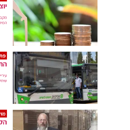
יוצ
מקבל
המיר
פתח
התח
עירי
שיחל
מול
הקה