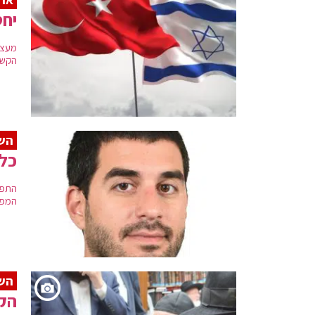
יחס
מעצר
הקשר
הש
כלכ
התפת
המפו
השב
הקד