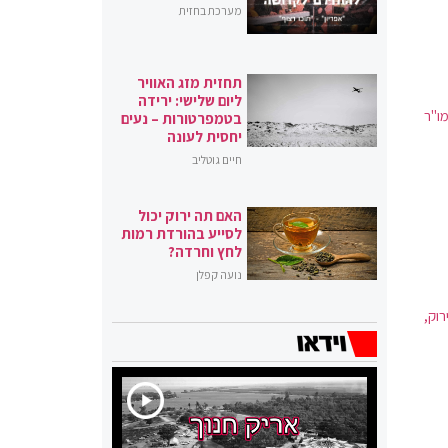
מערכת בחזית
תחזית מזג האוויר
ליום שלישי: ירידה
ו"ר
בטמפרטורות – נעים
יחסית לעונה
חיים גוטליב
האם תה ירוק יכול
לסייע בהורדת רמות
לחץ וחרדה?
נועה קפלן
רוק,