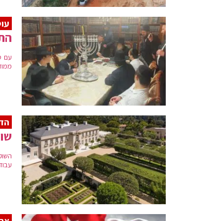
עוס
התל
עם ס
ממוד
הדו
שוק
השוק
עבודה
ארד