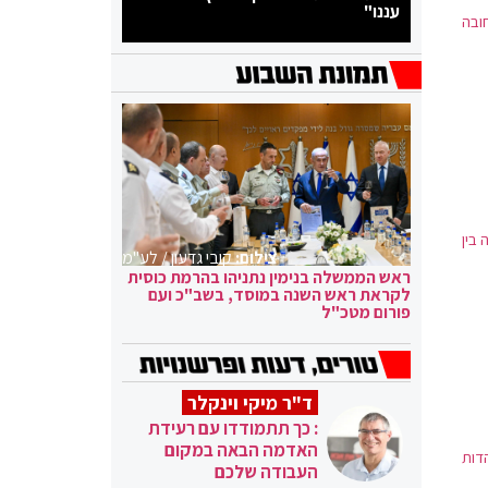
עננו"
ובה
בין
צילום:
קובי גדעון / לע"מ
ראש הממשלה בנימין נתניהו בהרמת כוסית
לקראת ראש השנה במוסד, בשב"כ ועם
פורום מטכ"ל
ד"ר מיקי וינקלר
: כך תתמודדו עם רעידת
האדמה הבאה במקום
דות
העבודה שלכם