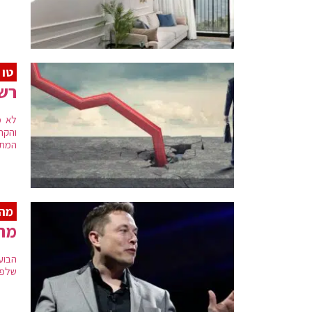
טו 
רשי
לא מ
המתח
מהו
מה 
הבוע
שלפנ